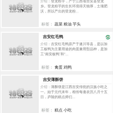
介绍：
登龙粉芋，产于江西省吉安县登龙
乡。登龙粉芋的生长环境得天独厚，土壤肥
沃，所以产出的登龙粉...
标签：
蔬菜 粮油 芋头
2407
吉安红毛鸭
介绍：
吉安红毛鸭原产于遂川等县，是以加
工板鸭为主要用途的肉蛋兼用型品种，是加
工“南安板鸭”和“...
标签：
禽蛋 鸡鸭
1548
吉安薄酥饼
介绍：
薄酥饼是江西吉安传统的汉族小吃之
一。始于元代末年，相传每逢农历八月十五
日，庐陵的糕点师们...
标签：
糕点 小吃