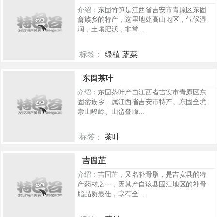
介绍：
东固竹笋是江西省吉安市青原区东固
畲族乡的特产，这里地处高山地区，气候湿
润，土壤肥沃，非常...
标签：
绿植 蔬菜
197
东固茶叶
介绍：
东固茶叶产自江西省吉安市青原区东
固畲族乡，属江西省吉安市特产。东固全境
崇山峻岭、山峦叠嶂...
标签：
茶叶
139
吉固芷
介绍：
吉固芷，又名补骨脂，是吉安县的特
产药材之一，因其产自该县固江地区的补骨
脂品质最佳，享有全...