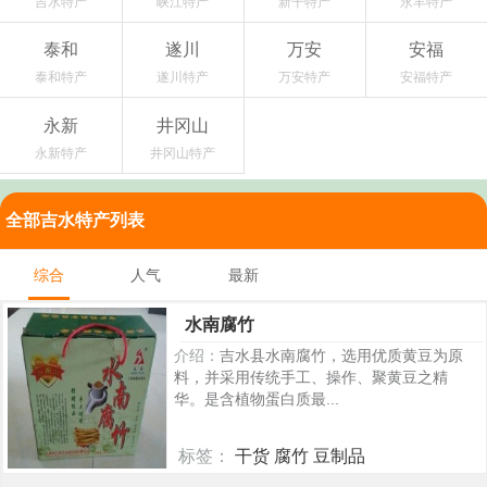
吉水特产
峡江特产
新干特产
永丰特产
泰和
遂川
万安
安福
泰和特产
遂川特产
万安特产
安福特产
永新
井冈山
永新特产
井冈山特产
全部吉水特产列表
综合
人气
最新
水南腐竹
介绍：
吉水县水南腐竹，选用优质黄豆为原
料，并采用传统手工、操作、聚黄豆之精
华。是含植物蛋白质最...
标签：
干货 腐竹 豆制品