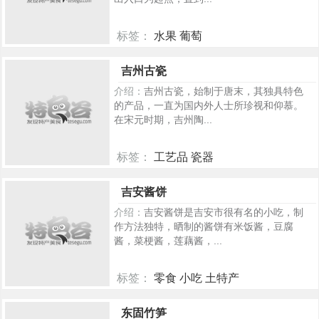
标签：
水果 葡萄
322
吉州古瓷
介绍：
吉州古瓷，始制于唐末，其独具特色
的产品，一直为国内外人士所珍视和仰慕。
在宋元时期，吉州陶...
标签：
工艺品 瓷器
321
吉安酱饼
介绍：
吉安酱饼是吉安市很有名的小吃，制
作方法独特，晒制的酱饼有米饭酱，豆腐
酱，菜梗酱，莲藕酱，...
标签：
零食 小吃 土特产
251
东固竹笋