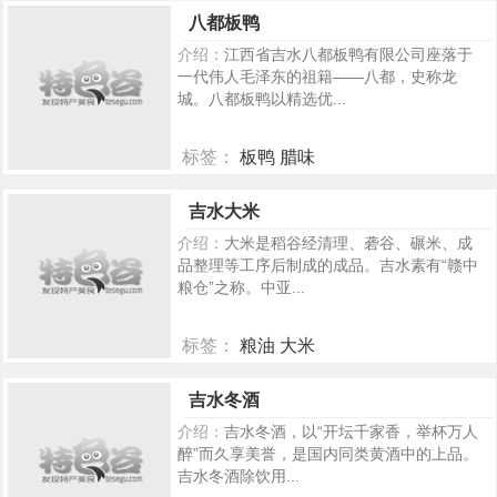
301
八都板鸭
介绍：
江西省吉水八都板鸭有限公司座落于
一代伟人毛泽东的祖籍——八都，史称龙
城。八都板鸭以精选优...
标签：
板鸭 腊味
290
吉水大米
介绍：
大米是稻谷经清理、砻谷、碾米、成
品整理等工序后制成的成品。吉水素有“赣中
粮仓”之称。中亚...
标签：
粮油 大米
265
吉水冬酒
介绍：
吉水冬酒，以“开坛千家香，举杯万人
醉”而久享美誉，是国内同类黄酒中的上品。
吉水冬酒除饮用...