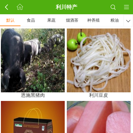
利川特产
默认
食品
果蔬
烟酒茶
种养殖
粮油

恩施黑猪肉
利川豆皮