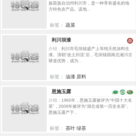
族苗族自治州利川市，是一种享有盛名的地
方特色农产品。该地...
标签：
蔬菜
95
利川坝漆
介绍：
利川市毛坝镇盛产上等纯天然涂料生
漆。清朝“改土归流”后，毛坝镇因南北湘川古
驿道优势，成为...
标签：
油漆 原料
75
恩施玉露
介绍：
1965年，恩施玉露被评为“中国十大名
茶”，2009年被评为“湖北省第一历史名茶”。
恩施玉露产于...
标签：
茶叶 绿茶