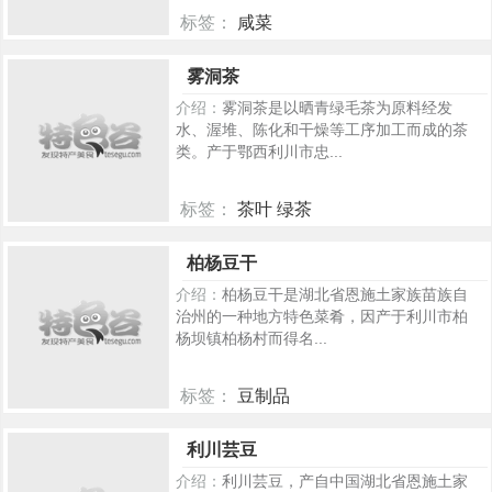
标签：
咸菜
220
雾洞茶
介绍：
雾洞茶是以晒青绿毛茶为原料经发
水、渥堆、陈化和干燥等工序加工而成的茶
类。产于鄂西利川市忠...
标签：
茶叶 绿茶
209
柏杨豆干
介绍：
柏杨豆干是湖北省恩施土家族苗族自
治州的一种地方特色菜肴，因产于利川市柏
杨坝镇柏杨村而得名...
标签：
豆制品
208
利川芸豆
介绍：
利川芸豆，产自中国湖北省恩施土家