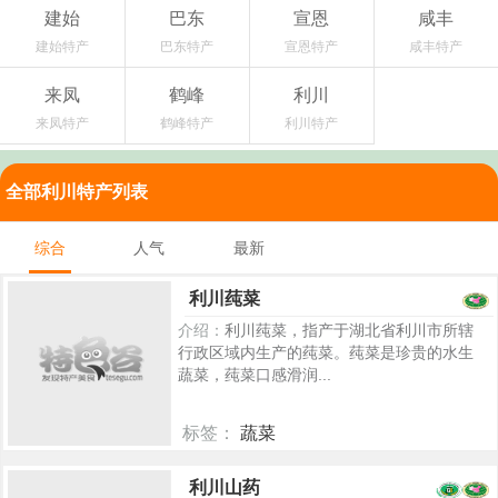
建始
巴东
宣恩
咸丰
建始特产
巴东特产
宣恩特产
咸丰特产
来凤
鹤峰
利川
来凤特产
鹤峰特产
利川特产
全部利川特产列表
综合
人气
最新
利川莼菜
介绍：
利川莼菜，指产于湖北省利川市所辖
行政区域内生产的莼菜。莼菜是珍贵的水生
蔬菜，莼菜口感滑润...
标签：
蔬菜
5291
利川山药