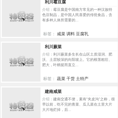
利川霉豆腐
介绍：
霉豆腐是中国南方常见的一种汉族特
色豆制品，是中国人民喜爱的传统食品，含
有多种人体所需要的...
标签：
咸菜 调料 豆腐乳
259
利川蕨菜
介绍：
利川蕨菜多生长在山区土质湿润、肥
沃、土层较深的向阳坡上。它的根茎粗壮、
肥大，叶柄挺而直立...
标签：
蔬菜 干货 土特产
254
建南咸菜
介绍：
建南交通不便，素有“夹皮沟”之称，很
早以前，吃不完的青菜、瓜儿菜在土里大片
大片地烂掉，后...