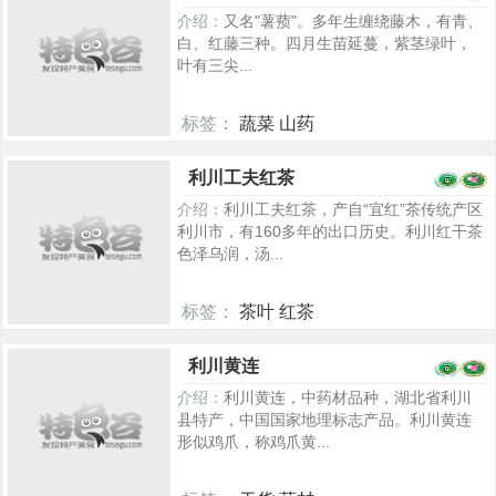
介绍：
又名"薯蓣"。多年生缠绕藤木，有青、
白、红藤三种。四月生苗延蔓，紫茎绿叶，
叶有三尖...
标签：
蔬菜 山药
5281
利川工夫红茶
介绍：
利川工夫红茶，产自“宜红”茶传统产区
利川市，有160多年的出口历史。利川红干茶
色泽乌润，汤...
标签：
茶叶 红茶
5237
利川黄连
介绍：
利川黄连，中药材品种，湖北省利川
县特产，中国国家地理标志产品。利川黄连
形似鸡爪，称鸡爪黄...