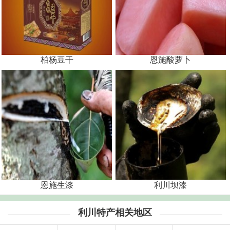
柏杨豆干
恩施酸萝卜
恩施生漆
利川坝漆
利川特产相关地区