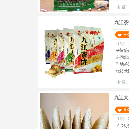
标签
九江茶
喜
介绍：
子皆盛
带回北
当地茶
代技术
标签
九江大
喜
介绍：
至今历