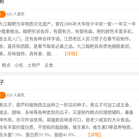
粑
欢
633 人喜欢
九江糍粑为非物质文化遗产，曾在2006年大年除夕中央一套<一年又一年
中隆重推出。糍粑形状各异，有圆有方，有鼓有扁，粑的颜色丰富多彩，
是五花八门，还有各种吉祥字语。江西老区人民习惯于在春节前制作，
收，喜庆和团圆，是春节每家必备之品。九江糍粑具有质地细腻柔韧，
美，风味独特，具有香、甜、...
【详情】
：
糕点
小吃
土特产
主食
子
欢
626 人喜欢
黑瓜子，葫芦科植物西瓜品种之一籽瓜的种子。黑瓜子可加工成五香、
咸淡、甜味、多味等各种类型的瓜子，又是制作糕点的理想辅料，兼备
神作用，亦可炸油食用。易磕剥且味道可口，是老少咸宜的大众食品。
含有丰富的蛋白质，不饱和的脂肪酸，维生素B，维生素D等营养物质。
水量7.5%、蛋白质33.3%、脂肪41.8%、...
【详情】