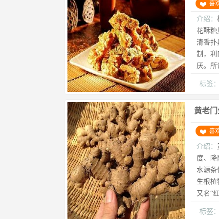
喜
介绍：
花酥糖
清香扑
制，利
厌。所谓
标签
黄老门
喜
介绍：
度、降雨
水源条
生根植
又名“
标签