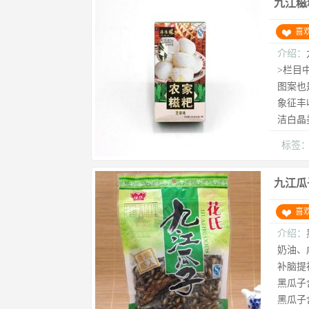
九江糍
喜
介绍：
>栏目
图案也
象征丰
洁白晶
标签
九江瓜
喜
介绍：
奶油、
补脑提
黑瓜子
黑瓜子含