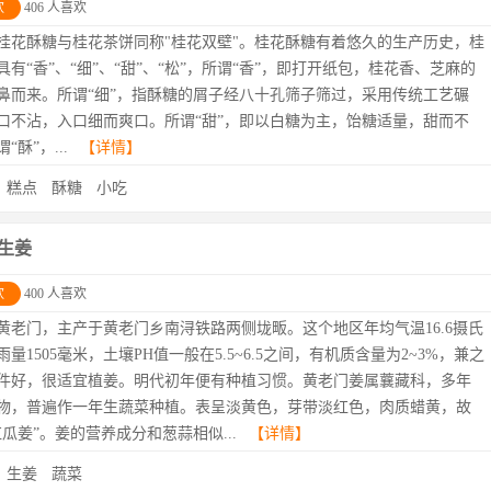
欢
406 人喜欢
桂花酥糖与桂花茶饼同称"桂花双壁"。桂花酥糖有着悠久的生产历史，桂
具有“香”、“细”、“甜”、“松”，所谓“香”，即打开纸包，桂花香、芝麻的
鼻而来。所谓“细”，指酥糖的屑子经八十孔筛子筛过，采用传统工艺碾
口不沾，入口细而爽口。所谓“甜”，即以白糖为主，饴糖适量，甜而不
“酥”，...
【详情】
：
糕点
酥糖
小吃
生姜
欢
400 人喜欢
黄老门，主产于黄老门乡南浔铁路两侧垅畈。这个地区年均气温16.6摄氏
量1505毫米，土壤PH值一般在5.5~6.5之间，有机质含量为2~3%，兼之
件好，很适宜植姜。明代初年便有种植习惯。黄老门姜属蘘藏科，多年
物，普遍作一年生蔬菜种植。表呈淡黄色，芽带淡红色，肉质蜡黄，故
红瓜姜”。姜的营养成分和葱蒜相似...
【详情】
：
生姜
蔬菜