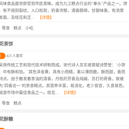
风味食品面世即受到市民青睐。成为九江糕点行业的"拳头"产品之一。饼
，有不规则裂纹，入口松软，奶香浓郁，酒香醇绵，甘甜味美，有浓厚
发面，及桂花和芝...
【详情】
：
零食
糕点
小吃
花茶饼
欢
423 人喜欢
采用传统工艺和现代技术研制而成。宋代诗人苏东坡曾赋诗赞誉：‘小饼
，中有酥和饴。’其色泽金黄，具有小而精，素以薄而脆，酥而甜，香而
特点。由于散发着茶油的清香，丹桂的芳香及纯碱、苏打的奇香，故被
为‘四香合一’的茶食精点。其营养丰富，易消化，老少皆宜，久食易色，
旅游市场中最佳食品之一。桂花...
【详情】
：
零食
糕点
花酥糖