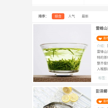
排序：
综合
人气
最新
雷峰山
喜
介绍：
雷锋山
特的茶
整齐俊
入喉醇
标签
彭泽鲫
喜