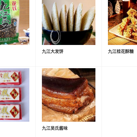
九江大发饼
九江桂花酥糖
九江吴氏酱味