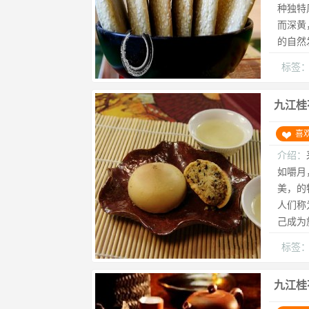
种独特
而深黄
的自然
标签
九江桂
喜
介绍：
如嚼月
美，的
人们称
己成为
标签
九江桂