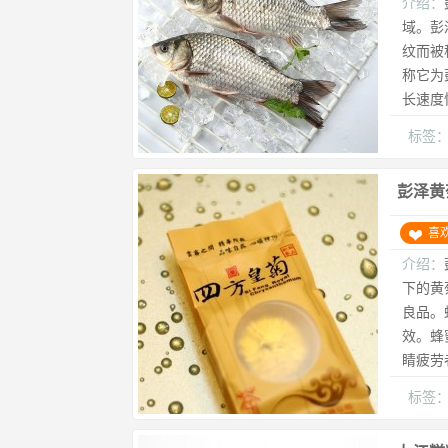
介绍：
域。彭
纹而被
称它为
长速度
标签
彭泽黄
喜
介绍：
下的黄
良品。
效。蜂
睛疲劳
标签