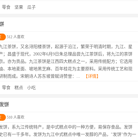
：
零食
坚果
瓜子
饼
欢
512 人喜欢
九江茶饼，又名浔阳楼茶饼，起源于沿江，繁荣于明清时期，九江、星
产；昌盛于现代，2002年6月9日朱总理品尝九江茶饼后，将九江的茶饼
京。亦为贡品。九江茶饼是江西四大糕点之一，采用传统配方；它选用
油、本地麦面、坡地黑芝麻、百年桂花为主要原料。采用传统工艺和现
研制而成。宋朝诗人苏东坡曾赋诗赞誉：...
【详情】
：
零食
糕点
小吃
发饼
欢
510 人喜欢
发饼，系九江传统特产，是中式糕点中的一种方便，易保存食品。发饼
史已有一千多年。发饼为九江中式糕点中唯一发醇的产品，"发饼"作为一