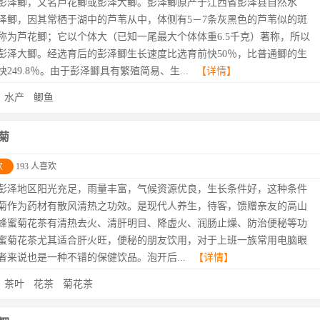
彭泽鲫，又名芦花鲫或彭泽大鲫。彭泽鲫原产于江西省彭泽县自然水
泽鲫，因其常栖于湖中的芦苇从中，体侧有5－7条灰黑色的芦苇似的斑
称为芦花鲫；它以个体大（已知一尾最大个体体重6.5千克）著称，所以
彭泽大鲫。经选育后的彭泽鲫生长速度比选育前快50％，比普通鲫的生
快249.8％。由于彭泽鲫具有繁殖简易、生...
【详情】
：
水产
鲫鱼
菊
欢
193 人喜欢
彭泽地区阳光充足，雨量丰富，气候资源优良，生长条件好，这种条件
菊作为药材有散风清热之功效。是现代人养生，待客，馈赠亲友的高山
蜂蜜菊花茶有清热去火、清肝明目、降虚火、润肠止燥、防治便秘等功
蜜菊花茶尤其适合肝火旺，便秘的朋友饮用，对于上班一族常用电脑眼
者来说也是一种不错的保健饮品。泡开后...
【详情】
：
茶叶
花茶
菊花茶