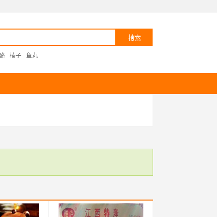
酪
榛子
鱼丸