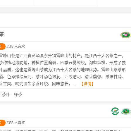
茶
欢
5183 人喜欢
雷峰山茶是江西省彭泽县东升镇雷峰山的特产，是江西十大名茶之一。
茶种植地势陡峭，种植位置偏僻，四季云雾缭绕，沟壑纵横，形成了独
叶品质，这也是雷峰山茶成为江西十大名茶的地理优势。雷峰山茶茶形
俏、色泽嫩绿莹润、茶叶汤色温润、汁液透明、清香馥郁、滋味甘醇、
香甘爽、喝完唇齿余香环绕、回味悠长，...
【详情】
：
茶叶
绿茶
欢
2355 人喜欢