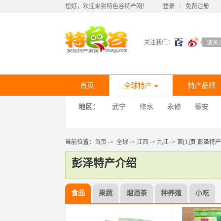
您好，欢迎来到特色谷特产网！
登录
丨
免费注册
关注我们：
首页
全球特产
特产品牌
地区：
武宁
修水
永修
德安
当前位置：
首页
->
全球
->
江西
->
九江
-> 第[1]页 彭泽特产
彭泽特产介绍
食品
果蔬
烟酒茶
种养殖
小吃