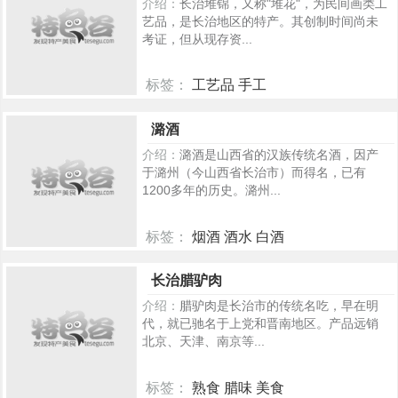
介绍：
长治堆锦，又称"堆花"，为民间画类工
艺品，是长治地区的特产。其创制时间尚未
考证，但从现存资...
标签：
工艺品 手工
921
潞酒
介绍：
潞酒是山西省的汉族传统名酒，因产
于潞州（今山西省长治市）而得名，已有
1200多年的历史。潞州...
标签：
烟酒 酒水 白酒
586
长治腊驴肉
介绍：
腊驴肉是长治市的传统名吃，早在明
代，就已驰名于上党和晋南地区。产品远销
北京、天津、南京等...
标签：
熟食 腊味 美食