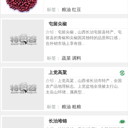
标签：
粮油 红豆
277
屯留尖椒
介绍：
屯留尖椒，山西长治屯留县特产。屯
留县的青椒和尖椒因其独特的品质和口感，
在外销市场上享有很...
标签：
蔬菜 调料
81
上党高粱
介绍：
上党高粱，山西省长治市特产，全国
农产品地理标志。上党盆地全境被太行山、
太岳山环绕，属典型...
标签：
粮油 粗粮
1213
长治堆锦