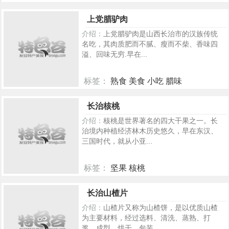
536
上党腊驴肉
介绍：
上党腊驴肉是山西长治市的汉族传统
名吃，其肉质肥而不腻、瘦而不柴、香味四
溢、回味无穷.早在...
标签：
熟食 美食 小吃 腊味
473
长治核桃
介绍：
核桃是世界著名的四大干果之一。长
治境内种植经济林木历史悠久，早在东汉、
三国时代，就从小亚...
标签：
坚果 核桃
469
长治山楂片
介绍：
山楂片又称为山楂饼，是以优质山楂
为主要材料，经过选料、清洗、蒸熟、打
浆、成型、烘干、包装...