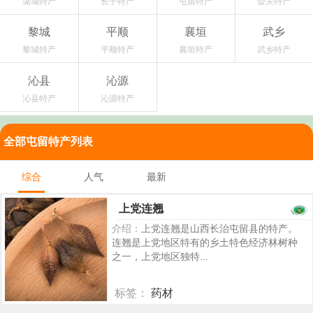
潞城特产
长子特产
屯留特产
壶关特产
黎城
平顺
襄垣
武乡
黎城特产
平顺特产
襄垣特产
武乡特产
沁县
沁源
沁县特产
沁源特产
全部屯留特产列表
综合
人气
最新
上党连翘
介绍：
上党连翘是山西长治屯留县的特产。
连翘是上党地区特有的乡土特色经济林树种
之一，上党地区独特...
标签：
药材