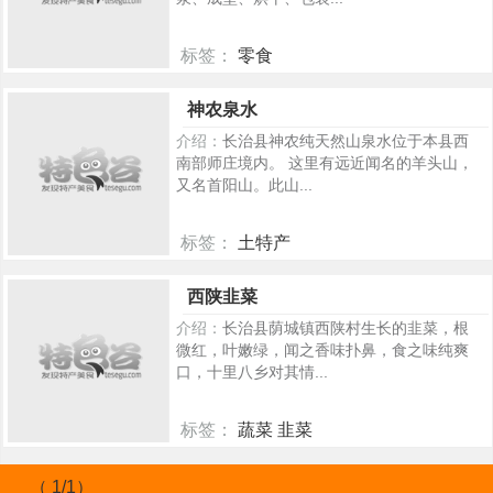
标签：
零食
432
神农泉水
介绍：
长治县神农纯天然山泉水位于本县西
南部师庄境内。 这里有远近闻名的羊头山，
又名首阳山。此山...
标签：
土特产
410
西陕韭菜
介绍：
长治县荫城镇西陕村生长的韭菜，根
微红，叶嫩绿，闻之香味扑鼻，食之味纯爽
口，十里八乡对其情...
标签：
蔬菜 韭菜
330
（ 1/1）