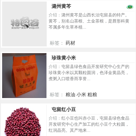
789
潞州黄芩
介绍：
潞州黄芩是山西长治屯留县的特产。
黄芩，别名山茶根、土金茶根，是唇形科黄
芩属多年生草本植...
标签：
药材
707
珍珠黄小米
介绍：
屯留县绿色食品开发研究中心生产的
珍珠黄小米以其颗粒圆润，色泽金黄晶亮，
煮粥入口喷香而享誉...
标签：
粮油 小米 粗粮
296
屯留红小豆
介绍：
红小豆也叫赤小豆，屯留县绿色食品
开发研究中心生产加工的红小豆个大粒圆，
红润晶亮。其产地来...