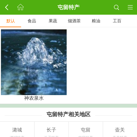
屯留特产
默认
食品
果蔬
烟酒茶
粮油
工百
神农泉水
屯留特产相关地区
潞城
长子
屯留
壶关