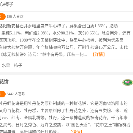
心柿子
欢
186 人喜欢
洛阳新安县石井乡峪里盛产牛心柿子，鲜果含蛋白质1.36%，脂肪
%，果糖5.11%，粗纤维2.08%，水分80.21%，灰分0.65%。除食用外，还有
医药功能。1980年在全国柿树评比中，峪里牛心柿树，被列为优质品
有较大柿树万余颗，年产鲜柿40余万公斤，可制作柿饼15万公斤。宋代
《咏无核柿饼》诗云：“林中有丹果，压枝一何...
【详情】
：
水果
柿子
花饼
欢
5442 人喜欢
牡丹鲜花饼是用牡丹花为原料制成的一种鲜花饼，它是河南省洛阳市的
又称百花糕、牡丹糕，主要原料除了牡丹花之外，还有豆类粉、米、豌
小豆、红枣、全脂乳粉等。牡丹，这一诸神造就的神奇花卉，千百年来
之灵气、日月之秀色、万卉之姿韵，以“国色天香”、“花中之王”雄踞群芳
雍容典雅、高贵祥和的牡丹形象，...
【详情】