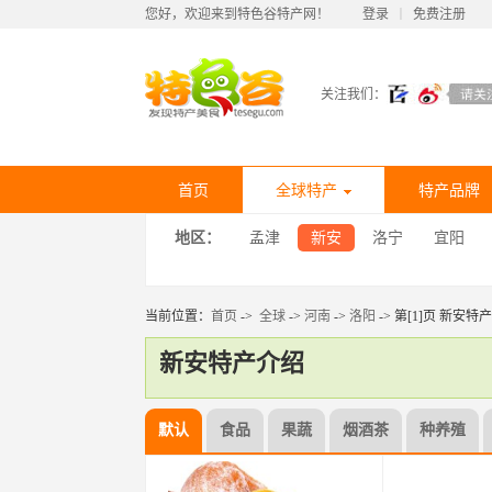
您好，欢迎来到特色谷特产网！
登录
丨
免费注册
关注我们：
首页
全球特产
特产品牌
地区：
孟津
新安
洛宁
宜阳
当前位置：
首页
->
全球
->
河南
->
洛阳
-> 第[1]页 新安特产
新安特产介绍
默认
食品
果蔬
烟酒茶
种养殖