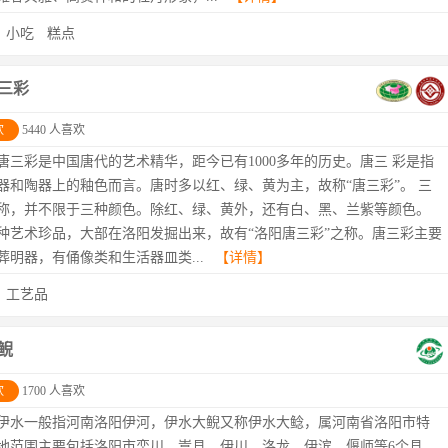
：
小吃
糕点
三彩
欢
5440 人喜欢
唐三彩是中国唐代的艺术精华，距今已有1000多年的历史。唐三 彩是指
器和陶器上的釉色而言。唐时多以红、绿、黄为主，故称“唐三彩”。 三
称，并不限于三种颜色。除红、绿、黄外，还有白、黑、兰紫等颜色。
种艺术珍品，大部在洛阳发掘出来，故有“洛阳唐三彩”之称。唐三彩主要
葬明器，有俑像类和生活器皿类...
【详情】
：
工艺品
鲵
欢
1700 人喜欢
伊水一般指河南洛阳伊河，伊水大鲵又称伊水大鲶，属河南省洛阳市特
地范围主要包括洛阳市栾川、嵩县、伊川、洛龙、伊滨、偃师等6个县