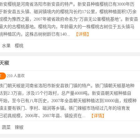
新安樱桃是河南省洛阳市新安县的特产。新安县种植樱桃已有3000年历
于新安县五头镇、磁涧镇境内的樱桃沟长约17公里，樱桃种植面积3万余
规模为豫西之最，2007年被省政府命名为“万亩无公害樱桃基地”。新安县
最大的古樱桃基地。樱桃沟内，年龄最大的一株樱桃古树位于五头镇马
桃种植区内，这株古树树龄已有140...
【详情】
：
水果
樱桃
天椒
欢
210 人喜欢
铁门朝天椒是河南省洛阳市新安县铁门镇的特产。铁门镇朝天椒基地种
达到2.3万亩，涉及15个行政村，总产量4000吨。新安县朝天椒种植自
0年开始，至今已有八年历史，2007年全县朝天椒种植达到30000亩，规模种
镇主要有铁门、李村、磁涧等乡镇。铁门辣椒市场经过几年的培育发
初具规模，2006年、2007年县、镇投资在...
【详情】
：
蔬菜
辣椒