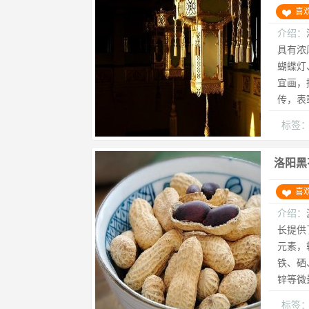
喜
介绍：
具有浓
蝴蝶灯
宜画，
传，表
标签
洛阳黑
喜
介绍：
长提供
元素，
铁、硒
锌等微
标签