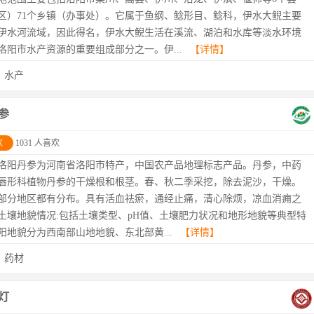
区）71个乡镇（办事处）。它属于鱼纲、鲶形目、鲶科，伊水大鲵主要
伊水河流域，因此得名，伊水大鲵生活在溪流、湖泊和水库等淡水环境
洛阳市水产资源的重要组成部分之一。伊...
【详情】
：
水产
参
欢
1031 人喜欢
洛阳丹参为河南省洛阳市特产，中国农产品地理标志产品。丹参，中药
唇形科植物丹参的干燥根和根茎。春、秋二季采挖，除去泥沙，干燥。
部分地区都有分布。具有活血祛瘀，通经止痛，清心除烦，凉血消痈之
土壤地貌情况:包括土壤类型、pH值、土壤肥力状况和地形地貌等典型特
阳地貌分为西南部山地地貌、东北部黄...
【详情】
：
药材
灯