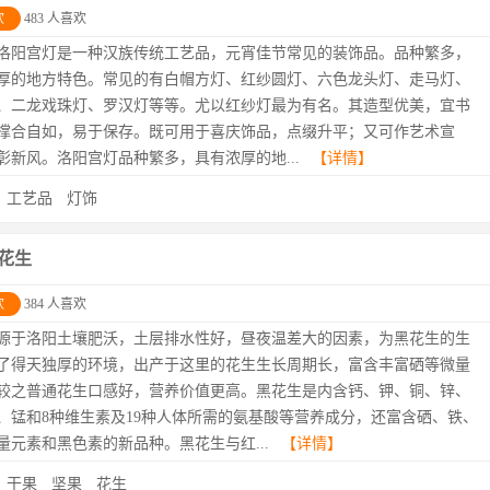
欢
483 人喜欢
洛阳宫灯是一种汉族传统工艺品，元宵佳节常见的装饰品。品种繁多，
厚的地方特色。常见的有白帽方灯、红纱圆灯、六色龙头灯、走马灯、
、二龙戏珠灯、罗汉灯等等。尤以红纱灯最为有名。其造型优美，宜书
撑合自如，易于保存。既可用于喜庆饰品，点缀升平；又可作艺术宣
彰新风。洛阳宫灯品种繁多，具有浓厚的地...
【详情】
：
工艺品
灯饰
花生
欢
384 人喜欢
源于洛阳土壤肥沃，土层排水性好，昼夜温差大的因素，为黑花生的生
了得天独厚的环境，出产于这里的花生生长周期长，富含丰富硒等微量
较之普通花生口感好，营养价值更高。黑花生是内含钙、钾、铜、锌、
、锰和8种维生素及19种人体所需的氨基酸等营养成分，还富含硒、铁、
量元素和黑色素的新品种。黑花生与红...
【详情】
：
干果
坚果
花生