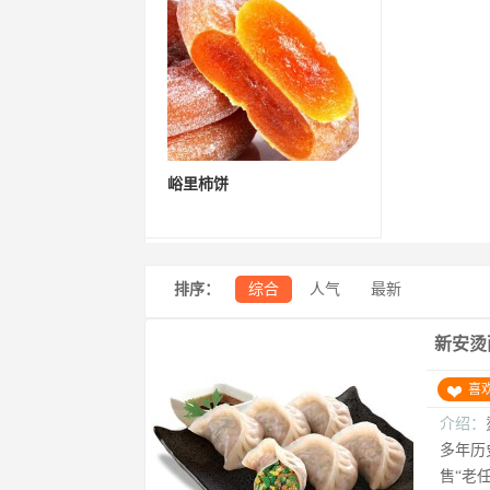
峪里柿饼
排序：
综合
人气
最新
新安烫
喜
介绍：
多年历
售“老