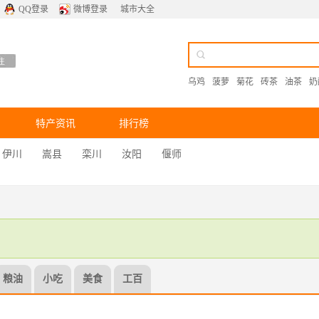
QQ登录
微博登录
城市大全
乌鸡
菠萝
菊花
砖茶
油茶
奶
特产资讯
排行榜
伊川
嵩县
栾川
汝阳
偃师
粮油
小吃
美食
工百