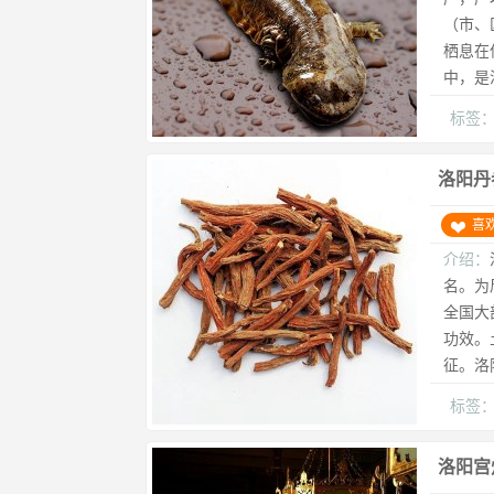
（市、
栖息在
中，是
标签
洛阳丹
喜
介绍：
名。为
全国大
功效。
征。洛
标签
洛阳宫