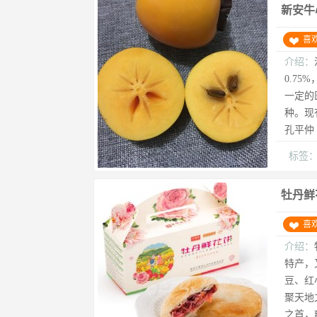
新安牛
喜
介绍：
0.75
一定的
种。现
孔平仲
标签
牡丹鲜
喜
介绍：
特产，
豆、红
聚天地
之首，