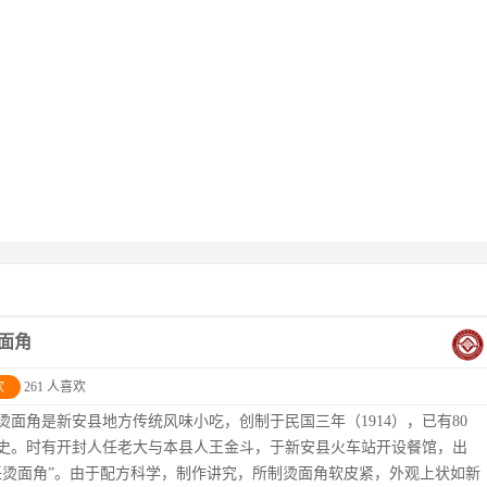
面角
欢
261 人喜欢
烫面角是新安县地方传统风味小吃，创制于民国三年（1914），已有80
史。时有开封人任老大与本县人王金斗，于新安县火车站开设餐馆，出
任烫面角”。由于配方科学，制作讲究，所制烫面角软皮紧，外观上状如新