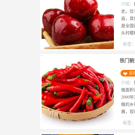
介绍：
史。位
亩，其
是全国
头村樱
标签
铁门朝
喜
介绍：
植面积
200
植的乡
展，现已
标签