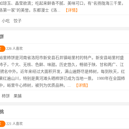
如琼玉、晶莹欲滴；吃起来鲜香不腻、美味可口，有“名扬陇海三千里，
洛第一家”的美誉。东都漫士《洛...
【详情】
：
小吃
饺子
饼
欢
226 人喜欢
峪里柿饼是河南省洛阳市新安县石井镇峪里村的特产。新安县峪里村盛
柿子，个大、无核、色鲜、味甜。历史悠久，畅销于陕、甘和两广、江
,骋名中外。近年来经过大面积开发，满山遍野尽是柿树，每到秋天，红
果红遍山川，特别是黄河滩头晒柿饼已成为当地一景。 1980年在全国柿
中，峪里牛心柿树，被列为优质品种。...
【详情】
：
柿饼
果脯
桃
欢
221 人喜欢