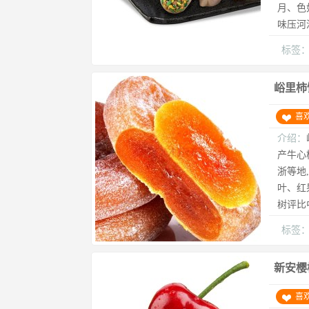
月、色
味压河
标签
峪里柿
喜
介绍：
产牛心
浙等地
叶、红
树评比
标签
新安樱
喜