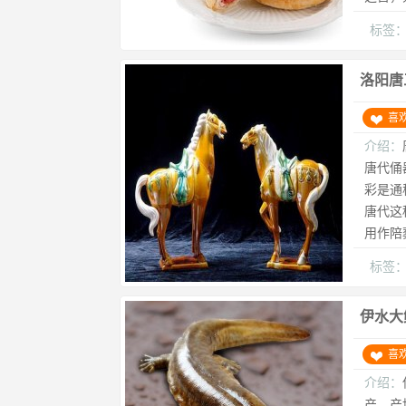
标签
洛阳唐
喜
介绍：
唐代俑
彩是通
唐代这
用作陪
标签
伊水大
喜
介绍：
产，产