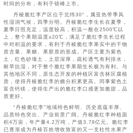
时间的分布，有利于错峰上市。
丹棱脆红李产区位于北纬30°，属亚热带季风
性湿润气候，四季分明。丹棱脆红李生长在夏季，
夏季日照充足，温度较高，积温一般在2500℃以
上，整个果期温度≥20℃，满足了脆红李生长过程
中对积温的要求，有利于丹棱脆红李果实中的干物
质含量、果糖、果胶质的形成。产区主要为紫色
土，红色砂壤土，土层深厚，疏松透气有利排水，
耐旱抗湿，对于整个脆红李果期生长极为有利。与
其他地区不同，原生态开发的种植区富含林区腐植
质，使得丹棱脆红李的糖分积累更高。同事紫色土
富含钙镁，使得生产出的脆红李口感更加脆甜，品
质更好。
“丹棱脆红李”地域特色鲜明、历史底蕴丰厚、
品质特色突出、产业前景广阔。丹棱脆红李种植面
积4万亩，年产量4.2万吨，产值3.78亿元。脆红李
已逐渐成为丹棱百姓增收致富的又一支柱性水果产