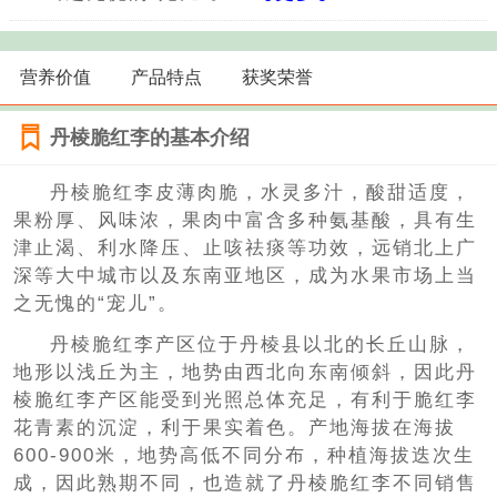
营养价值
产品特点
获奖荣誉
丹棱脆红李的基本介绍
丹棱脆红李皮薄肉脆，水灵多汁，酸甜适度，
果粉厚、风味浓，果肉中富含多种氨基酸，具有生
津止渴、利水降压、止咳祛痰等功效，远销北上广
深等大中城市以及东南亚地区，成为水果市场上当
之无愧的“宠儿”。
丹棱脆红李产区位于丹棱县以北的长丘山脉，
地形以浅丘为主，地势由西北向东南倾斜，因此丹
棱脆红李产区能受到光照总体充足，有利于脆红李
花青素的沉淀，利于果实着色。产地海拔在海拔
600-900米，地势高低不同分布，种植海拔迭次生
成，因此熟期不同，也造就了丹棱脆红李不同销售