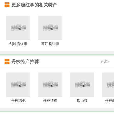
更多
脆红李
的相关特产
剑峰脆红李
芶江脆红李
丹棱特产推荐
更多>
丹棱冻粑
丹棱桔橙
峨山茶
丹棱