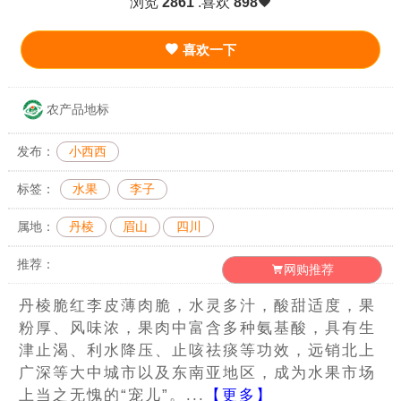
浏览
2861
.喜欢
898
喜欢一下
农产品地标
发布：
小西西
标签：
水果
李子
属地：
丹棱
眉山
四川
推荐：
网购推荐
丹棱脆红李皮薄肉脆，水灵多汁，酸甜适度，果
粉厚、风味浓，果肉中富含多种氨基酸，具有生
津止渴、利水降压、止咳祛痰等功效，远销北上
广深等大中城市以及东南亚地区，成为水果市场
上当之无愧的“宠儿”。...
【更多】