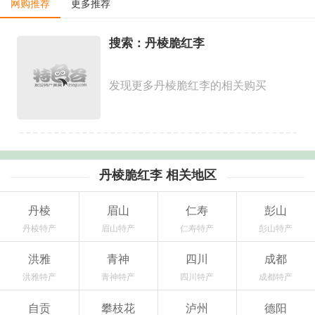
网购推荐
更多推荐
搜索：丹棱脆红李
发现更多丹棱脆红李的相关购买
丹棱脆红李 相关地区
丹棱
眉山
仁寿
彭山
丹棱特产
眉山特产
仁寿特产
彭山特产
洪雅
青神
四川
成都
洪雅特产
青神特产
四川特产
成都特产
自贡
攀枝花
泸州
德阳