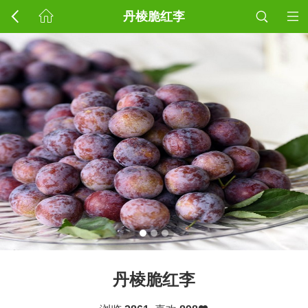
丹棱脆红李
丹棱脆红李