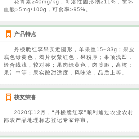
花青素≥40mg/kg，可溶性固形物≥11%，抗坏
血酸≥5mg/100g，可食率≥95%。
产品特点
丹棱脆红李果实近圆形，单果重15~33g；果皮
底色绿黄色，着片状紫红色，果粉厚；果顶浅凹，
缝合线浅，较对称；果肉绿黄色，肉质脆，离核；
果汁中等；果实酸甜适度，风味浓，品质上等。
获奖荣誉
2020年12月，“丹棱脆红李”顺利通过农业农村
部农产品地理标志登记专家评审。