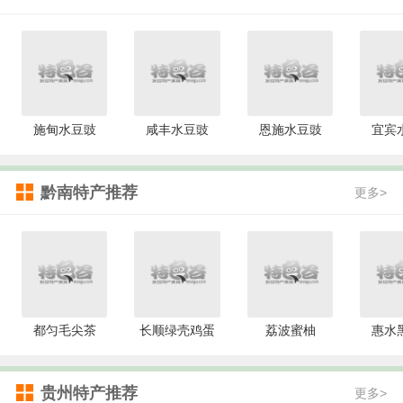
施甸水豆豉
咸丰水豆豉
恩施水豆豉
宜宾
黔南特产推荐
更多>
都匀毛尖茶
长顺绿壳鸡蛋
荔波蜜柚
惠水
贵州特产推荐
更多>