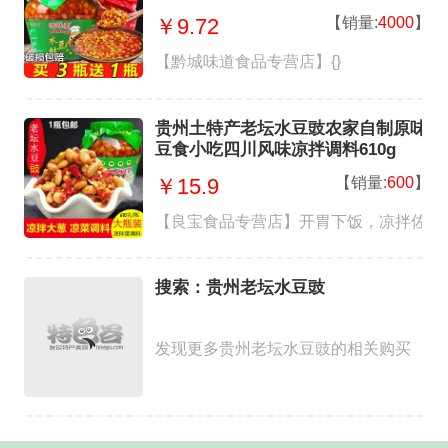
【销量:
4000
】
￥9.72
【黔城味道食品专营店】{}
贵州土特产老坛水豆豉农家自制原味
豆食小吃四川风味凉拌调料610g
【销量:
600
】
￥15.9
【良宝食品专营店】开胃下饭，凉拌佐餐
搜索：贵州老坛水豆豉
发现更多贵州老坛水豆豉的相关购买