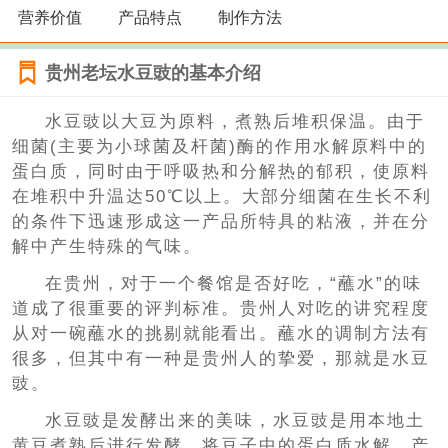
营养价值
产品特点
制作方法
贵州老坛水豆豉的基本介绍
水豆豉以大豆为原料，煮熟后堆积保温。由于
细菌(主要为小球菌及杆菌)酶的作用水解原料中的
蛋白质，同时由于呼吸热和分解热的郁积，使原料
在堆积中升温达50℃以上。大部分细菌在生长不利
的条件下迅速形成这一产品所特具的粘液，并在分
解中产生特殊的气味。
在贵州，对于一个餐馆是否好吃，“蘸水”的味
道成了很重要的评判标准。贵州人对吃的讲究程度
从对一碗蘸水的挑剔就能看出。蘸水的调制方法有
很多，但其中有一种是贵州人的挚爱，那就是水豆
豉。
水豆豉是发酵出来的美味，水豆豉是用本地土
黄豆煮熟后进行发酵，将豆子中的蛋白质水解，产