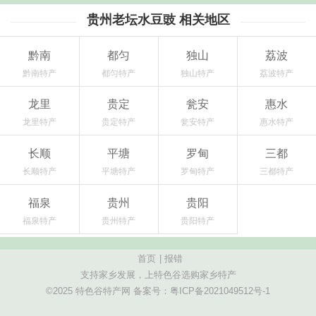
贵州老坛水豆豉 相关地区
黔南
都匀
独山
荔波
黔南特产
都匀特产
独山特产
荔波特产
龙里
贵定
瓮安
惠水
龙里特产
贵定特产
瓮安特产
惠水特产
长顺
平塘
罗甸
三都
长顺特产
平塘特产
罗甸特产
三都特产
福泉
贵州
贵阳
福泉特产
贵州特产
贵阳特产
首页
|
报错
支持家乡发展，上特色谷选购家乡特产
©2025 特色谷特产网 备案号：
粤ICP备2021049512号-1