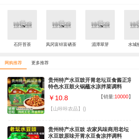
石阡苔茶
凤冈富锌富硒茶
湄潭翠芽
水城
网购推荐
更多推荐
贵州特产水豆豉开胃老坛豆食酱正宗
特色水豆鼓火锅蘸水凉拌菜调料
【销量:
10000
】
￥10.8
【山咔咔农品】{}
贵州特产水豆豉 农家风味商用老坛
水豆豉原味开胃水豆食凉拌调料