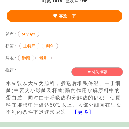
浏览
1014
.喜欢
410
喜欢一下
发布：
yoyoyo
标签：
土特产
调料
属地：
黔南
贵州
推荐：
网购推荐
水豆豉以大豆为原料，煮熟后堆积保温。由于细
菌(主要为小球菌及杆菌)酶的作用水解原料中的
蛋白质，同时由于呼吸热和分解热的郁积，使原
料在堆积中升温达50℃以上。大部分细菌在生长
不利的条件下迅速形成这...
【更多】