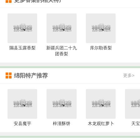
隰县玉露香梨
新疆兵团二十九
库尔勒香梨
团香梨
绵阳特产推荐
更多>
安县魔芋
梓潼酥饼
木龙观红萝卜
天宝