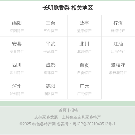
长明脆香梨 相关地区
绵阳
三台
盐亭
梓潼
绵阳特产
三台特产
盐亭特产
梓潼特产
安县
平武
北川
江油
安县特产
平武特产
北川特产
江油特产
四川
成都
自贡
攀枝花
四川特产
成都特产
自贡特产
攀枝花特产
泸州
德阳
广元
泸州特产
德阳特产
广元特产
首页
|
报错
支持家乡发展，上特色谷选购家乡特产
©2025 特色谷特产网 备案号：
粤ICP备2021049512号-1