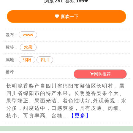
浏览
281
.喜欢
186
喜欢一下
发布：
zsww
标签：
水果
属地：
绵阳
四川
推荐：
网购推荐
长明脆香梨产自四川省绵阳市游仙区长明村，属
四川省绵阳市的特产水果。长明脆香梨果个大、
果型端正、果面光洁、着色性状好,外观美观，水
分多，甜度适中，口感爽脆，具有皮薄、肉细、
核小、可食率高、含糖...
【更多】