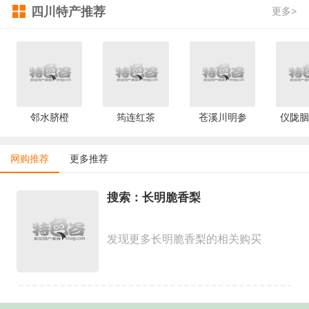
四川特产推荐
更多>
邻水脐橙
筠连红茶
苍溪川明参
仪陇胭
网购推荐
更多推荐
搜索：长明脆香梨
发现更多长明脆香梨的相关购买