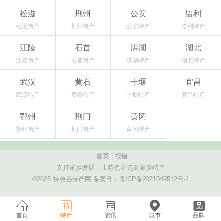
松滋
荆州
公安
监利
松滋特产
荆州特产
公安特产
监利特产
江陵
石首
洪湖
湖北
江陵特产
石首特产
洪湖特产
湖北特产
武汉
黄石
十堰
宜昌
武汉特产
黄石特产
十堰特产
宜昌特产
鄂州
荆门
黄冈
鄂州特产
荆门特产
黄冈特产
首页
|
报错
支持家乡发展，上特色谷选购家乡特产
©2025 特色谷特产网 备案号：
粤ICP备2021049512号-1
首页
特产
资讯
城市
品牌