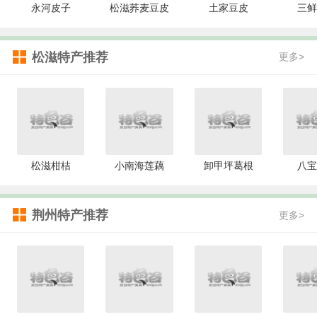
永河皮子
松滋荞麦豆皮
土家豆皮
三鲜
松滋特产推荐
更多>
松滋柑桔
小南海莲藕
卸甲坪葛根
八宝
荆州特产推荐
更多>