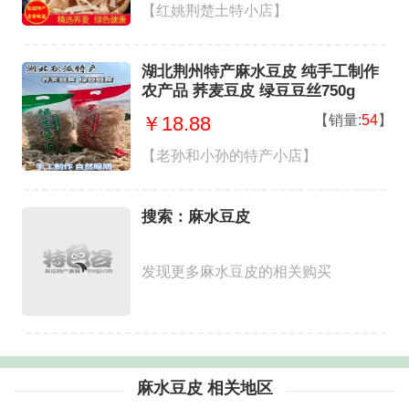
【红姚荆楚土特小店】
湖北荆州特产麻水豆皮 纯手工制作
农产品 荞麦豆皮 绿豆豆丝750g
【销量:
54
】
￥18.88
【老孙和小孙的特产小店】
搜索：麻水豆皮
发现更多麻水豆皮的相关购买
麻水豆皮 相关地区