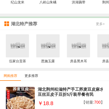
纪山龙米
八岭山朱橘
洪湖藕带
荆州
湖北特产推荐
更多>
伍家台贡茶
恩施玉露
房县黑木耳
房县
网购推荐
更多推荐
湖北荆州松滋特产手工荞麦豆皮麻水
豆丝豆皮子豆折5斤装早餐有民
【销量:
700
】
￥18.8