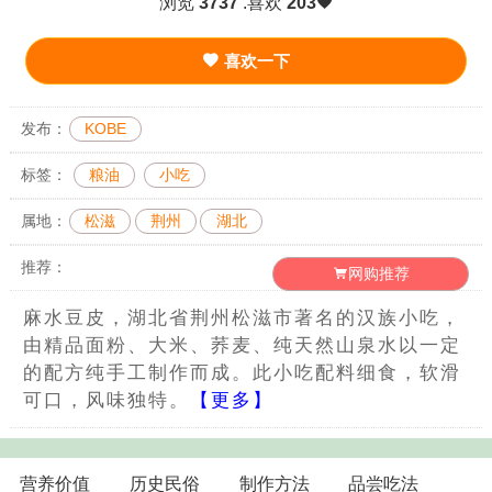
浏览
3737
.喜欢
203
喜欢一下
发布：
KOBE
标签：
粮油
小吃
属地：
松滋
荆州
湖北
推荐：
网购推荐
麻水豆皮，湖北省荆州松滋市著名的汉族小吃，
由精品面粉、大米、荞麦、纯天然山泉水以一定
的配方纯手工制作而成。此小吃配料细食，软滑
可口，风味独特。
【更多】
营养价值
历史民俗
制作方法
品尝吃法