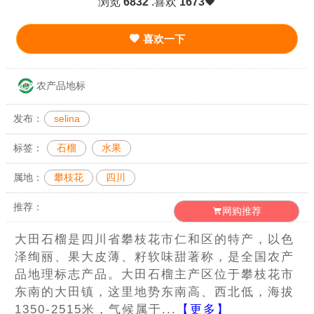
浏览
6832
.喜欢
1673
喜欢一下
农产品地标
发布：
selina
标签：
石榴
水果
属地：
攀枝花
四川
推荐：
网购推荐
大田石榴是四川省攀枝花市仁和区的特产，以色
泽绚丽、果大皮薄、籽软味甜著称，是全国农产
品地理标志产品。大田石榴主产区位于攀枝花市
东南的大田镇，这里地势东南高、西北低，海拔
1350-2515米，气候属于...
【更多】