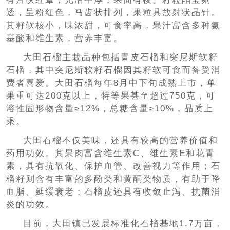
透，呈粉红色，马齿状排列，果粒具放射状晶针。
其籽软核小，味浓甜，可食率高，果汁富含多种氨
基酸和维生素，营养丰富。
大田石榴主栽品种包括青皮石榴和突尼斯软籽
石榴，其中突尼斯软籽石榴因其籽软可食而备受消
费者喜爱。大田石榴每年8月中下旬成熟上市，单
果重可达200克以上，特等果甚至超过750克，可
溶性固形物含量≥12%，总糖含量≥10%，品质上
乘。
大田石榴不仅美味，还具有较高的营养价值和
药用功效。其果肉富含维生素C、维生素E和花青
素，具有抗氧化、保护血管、改善视力等作用；石
榴籽则含有丰富的多酚类和黄酮类物质，有助于降
血脂、延缓衰老；石榴皮还具有收敛止泻、抗菌消
炎的功效。
目前，大田镇已发展标准化石榴基地1.7万亩，