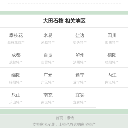
大田石榴 相关地区
攀枝花
米易
盐边
四川
攀枝花特产
米易特产
盐边特产
四川特产
成都
自贡
泸州
德阳
成都特产
自贡特产
泸州特产
德阳特产
绵阳
广元
遂宁
内江
绵阳特产
广元特产
遂宁特产
内江特产
乐山
南充
宜宾
乐山特产
南充特产
宜宾特产
首页
|
报错
支持家乡发展，上特色谷选购家乡特产