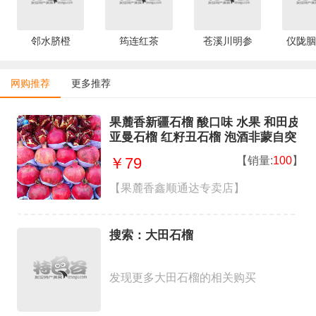
邻水脐橙
筠连红茶
苍溪川明参
仪陇胭
网购推荐
更多推荐
果麓香新疆石榴 酸口味 水果 和田皮
亚曼石榴 红籽丑石榴 泡酒非蒙自突
大果 4斤净重
【销量:
100
】
￥79
【果麓香鑫顺通达专卖店】
搜索：大田石榴
发现更多大田石榴的相关购买