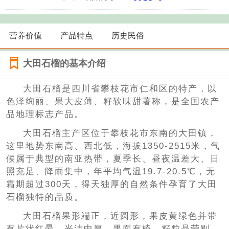
营养价值
产品特点
历史民俗
大田石榴的基本介绍
大田石榴是四川省攀枝花市仁和区的特产，以
色泽绚丽、果大皮薄、籽软味甜著称，是全国农产
品地理标志产品。
大田石榴主产区位于攀枝花市东南的大田镇，
这里地势东南高、西北低，海拔1350-2515米，气
候属于典型的南亚热带，夏季长、昼夜温差大、日
照充足、降雨集中，年平均气温19.7-20.5℃，无
霜期超过300天，得天独厚的自然条件孕育了大田
石榴独特的品质。
大田石榴果形端正，近圆形，果皮黄绿色并带
有片状红晕，光洁中厚，果面有棱。籽粒晶莹剔