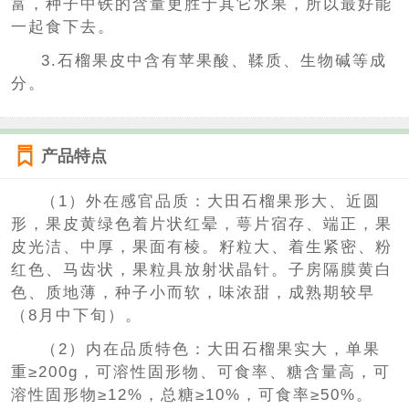
富，种子中铁的含量更胜于其它水果，所以最好能
一起食下去。
3.石榴果皮中含有苹果酸、鞣质、生物碱等成
分。
产品特点
（1）外在感官品质：大田石榴果形大、近圆
形，果皮黄绿色着片状红晕，萼片宿存、端正，果
皮光洁、中厚，果面有棱。籽粒大、着生紧密、粉
红色、马齿状，果粒具放射状晶针。子房隔膜黄白
色、质地薄，种子小而软，味浓甜，成熟期较早
（8月中下旬）。
（2）内在品质特色：大田石榴果实大，单果
重≥200g，可溶性固形物、可食率、糖含量高，可
溶性固形物≥12%，总糖≥10%，可食率≥50%。