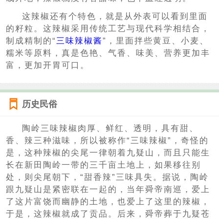
这辣椒还有个特色，就是从外表可以看到里面
的籽粒。这辣椒采用传统工艺与现代科学相结合，
制成精制的“
三味辣椒酱
”，里面拌些黄豆、小麦、
糯米等原料，真是色艳、气香、味美、营养更加丰
富，更加开胃可口。
历史民俗
陶岭三味辣椒肉厚、鲜红、透明，具有甜、
香、辣三种滋味，所以被称作“三味辣椒”，奇怪的
是，这种辣椒的尖尾一律朝着九疑山，而且只能生
长在新田陶岭一带的三千亩土地上，如果移往别
处，则尖尾朝下，“甜香辣”三味具失。据说，陶岭
跟九疑山是紧密联在一起的，当年舜帝南巡，爱上
了这片富饶而幽静的土地，也爱上了这里的辣椒，
于是，这辣椒就成了贡品。后来，舜帝葬于九疑苍