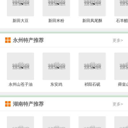
新田大豆
新田米粉
新田凤尾酥
石羊醋
永州特产推荐
更多>
永州山苍子油
东安鸡
祁阳石砚
舜皇
湖南特产推荐
更多>