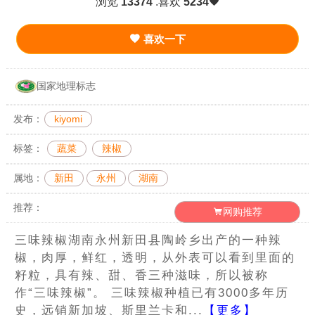
浏览
13374
.喜欢
5234
喜欢一下
国家地理标志
发布：
kiyomi
标签：
蔬菜
辣椒
属地：
新田
永州
湖南
推荐：
网购推荐
三味辣椒湖南永州新田县陶岭乡出产的一种辣
椒，肉厚，鲜红，透明，从外表可以看到里面的
籽粒，具有辣、甜、香三种滋味，所以被称
作“三味辣椒”。 三味辣椒种植已有3000多年历
史，远销新加坡、斯里兰卡和...
【更多】