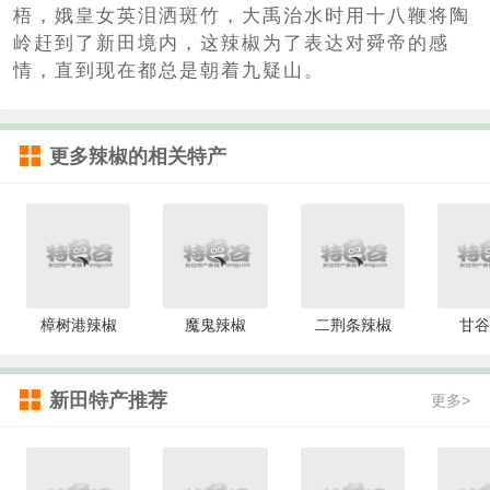
梧，娥皇女英泪洒斑竹，大禹治水时用十八鞭将陶
岭赶到了新田境内，这辣椒为了表达对舜帝的感
情，直到现在都总是朝着九疑山。
更多
辣椒
的相关特产
樟树港辣椒
魔鬼辣椒
二荆条辣椒
甘谷
新田特产推荐
更多>