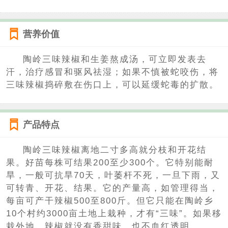
营养价值
陶岭三味辣椒和生姜熬成汤，可立即发表去
汗，治疗感冒和驱风祛湿；如果不慎被蛇咬伤，将
三味辣椒捣碎敷在伤口上，可以延缓蛇毒的扩散。
产品特点
陶岭三味辣椒离地二寸多高就分枝和开花结
果。好苗每株可结果200至少300个。它特别能耐
旱，一般可抗旱70天，叶萎杆不死，一旦下雨，又
可转青、开花、结果。它的产量高，如管理得当，
每亩可产干辣椒500至800斤。但它只能在陶岭乡
10个村约3000亩土地上栽种，才有“三味”。如果移
栽外地，辣椒就没有香甜味，也不血红透明。