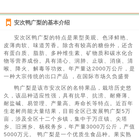
安次鸭广梨的基本介绍
安次区鸭广梨的特点是果型美观、色泽鲜艳、
皮薄肉软、味道芳香。除含有较高的糖份外，还含
有蛋白质、脂肪、多种维生素、矿物质和碳水化合
物等营养成份。具有清心、润肺、止咳、消痰、清
喉、降火、解毒等功效。年产量达2000万公斤，是
一种大宗传统的出口产品 ，在国际市场久负盛誉
鸭广梨是该市安次区的名特果品，栽培历史悠
久，该品种适应性强，具有抗旱、抗涝、耐瘠薄、
耐盐碱、易管理、产量高、寿命长等特点。近百年
生老树尚能大量结果，目前全区已发展鸭广梨5万
亩，涉及全区十二个乡镇，集中于万庄镇、尖塔
乡、旧洲乡、杨税务乡，年产量3000万公斤，产值
5000万元。 鸭广梨是一个优质生食品种。果实熟