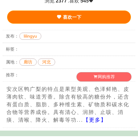
浏览
2377
.喜欢
545
喜欢一下
发布：
lilingyu
标签：
属地：
廊坊
河北
推荐：
网购推荐
安次区鸭广梨的特点是果型美观、色泽鲜艳、皮
薄肉软、味道芳香。除含有较高的糖份外，还含
有蛋白质、脂肪、多种维生素、矿物质和碳水化
合物等营养成份。具有清心、润肺、止咳、消
痰、清喉、降火、解毒等功...
【更多】