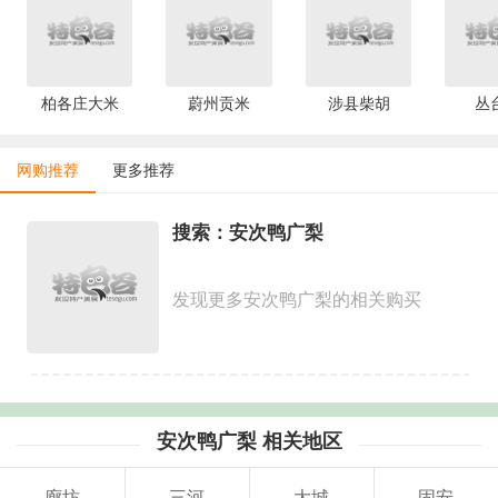
柏各庄大米
蔚州贡米
涉县柴胡
丛
网购推荐
更多推荐
搜索：安次鸭广梨
发现更多安次鸭广梨的相关购买
安次鸭广梨 相关地区
廊坊
三河
大城
固安