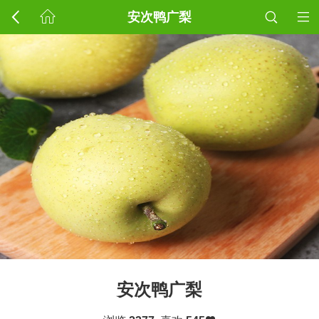
安次鸭广梨
安次鸭广梨