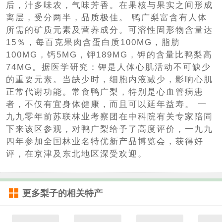
后，汁多味农，气味芳香。在果核与果实之间形成
离层，受分两半，品质极佳。 鸭广梨富含有人体
所需的矿质元素及营养成分。可溶性固形物含量达
15％，每百克果肉含蛋白质100MG，脂肪
100MG，钙5MG，钾189MG，钾的含量比鸭梨高
74MG。据医学研究：钾是人体心肌活动不可缺少
的重要元素。当缺少时，细胞内液减少，影响心肌
正常代谢功能。常食鸭广梨，特别是心血管病患
者，不仅有宜身体健康，而且可以延年益寿。 一
九九零年前苏联林业考察团在中科院有关专家陪同
下来该区参观，对鸭广梨给予了高度评价，一九九
四年参加全国林业名特优新产品博览会，获得好
评，在京津及东北地区深受欢迎。
更多
梨子
的相关特产