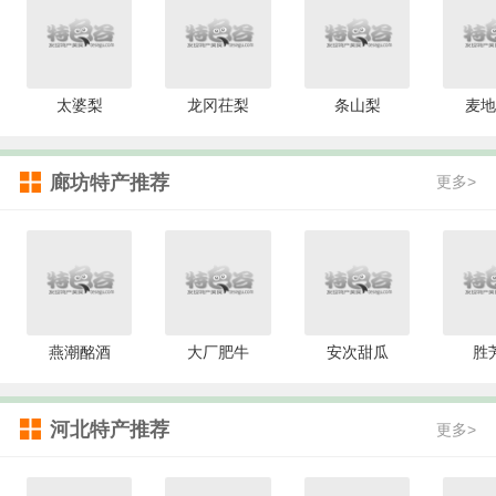
太婆梨
龙冈茌梨
条山梨
麦地
廊坊特产推荐
更多>
燕潮酩酒
大厂肥牛
安次甜瓜
胜
河北特产推荐
更多>