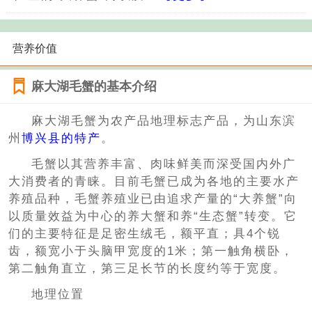
营养价值
麻大湖毛蟹的基本介绍
麻大湖毛蟹为农产品地理标志产品，为山东滨
州
博兴县的特产
。
毛蟹以其营养丰富、肉味鲜美而深受国内外广
大消费者的青睐。目前毛蟹已成为各地的主要水产
养殖品种，毛蟹养殖业已由追求产量的“大养蟹”向
以质量效益为中心的养大蟹和养“生态蟹”转变。它
们的主要特征是足密生绒毛，额平直；具4个锐
齿，额宽小于头脑甲宽度的1米；第一触角横卧，
第二触角直立，第三足长节的长度约等于宽度。
地理位置