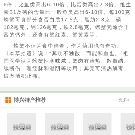
6倍，比鱼类高出6-10倍，比蛋类高出2-3倍。维生
素B1及磷的含量比一般鱼类高出6-10倍。每100克
螃蟹可食部分含蛋白质17.5克，脂肪2.8克，磷
182毫克，钙126毫克，铁2.8毫克。螃蟹壳除含丰
富的钙外，还含有蟹红素、蟹黄素等。
螃蟹不但为食中佳肴，作为药用也有奇功。
《本草拾遗》说：“其功不独散，而能和血也。”祖
国医学认为螃蟹性寒味咸，蟹肉有清热、散血结、
续断伤、理经脉和滋阴等功用；其壳可清热解毒、
破淤清积止痛。
博兴特产推荐
更多>