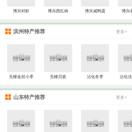
博兴对虾
博兴西红柿
博兴咸鸭蛋
博兴
滨州特产推荐
更多>
无棣金丝小枣
无棣贝瓷
沾化冬枣
沾化洼
山东特产推荐
更多>