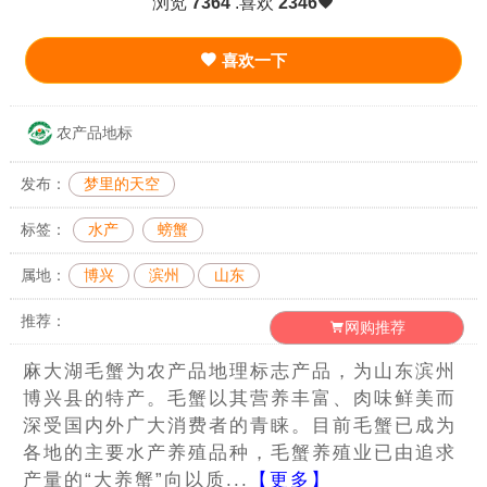
浏览
7364
.喜欢
2346
喜欢一下
农产品地标
发布：
梦里的天空
标签：
水产
螃蟹
属地：
博兴
滨州
山东
推荐：
网购推荐
麻大湖毛蟹为农产品地理标志产品，为山东滨州
博兴县的特产。毛蟹以其营养丰富、肉味鲜美而
深受国内外广大消费者的青睐。目前毛蟹已成为
各地的主要水产养殖品种，毛蟹养殖业已由追求
产量的“大养蟹”向以质...
【更多】