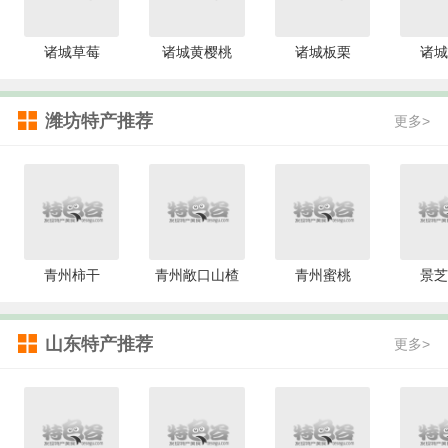
诸城草莓
诸城黄樱桃
诸城板栗
诸城
潍坊特产推荐
更多>
青州柿干
青州敞口山楂
青州蜜桃
景芝
山东特产推荐
更多>