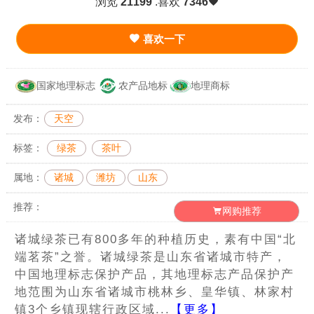
浏览
21199
.喜欢
7346
喜欢一下
国家地理标志
农产品地标
地理商标
发布：
天空
标签：
绿茶
茶叶
属地：
诸城
潍坊
山东
推荐：
网购推荐
诸城绿茶已有800多年的种植历史，素有中国“北
端茗茶”之誉。诸城绿茶是山东省诸城市特产，
中国地理标志保护产品，其地理标志产品保护产
地范围为山东省诸城市桃林乡、皇华镇、林家村
镇3个乡镇现辖行政区域...
【更多】