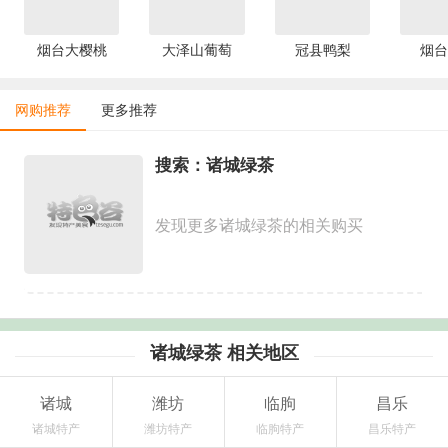
烟台大樱桃
大泽山葡萄
冠县鸭梨
烟台
网购推荐
更多推荐
搜索：诸城绿茶
发现更多诸城绿茶的相关购买
诸城绿茶 相关地区
诸城
潍坊
临朐
昌乐
诸城特产
潍坊特产
临朐特产
昌乐特产