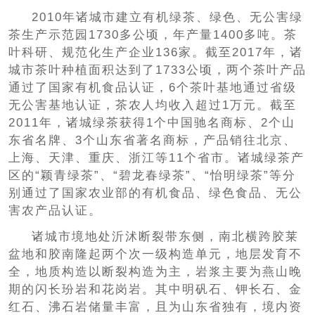
2010年诸城市建立有机绿茶、绿色、无公害绿
茶生产示范园1730多公顷，年产量1400多吨。茶
叶科研、规范化生产企业136家。截至2017年，诸
城市茶叶种植面积达到了1733公顷，两个茶叶产品
通过了国家有机食品认证，6个茶叶基地通过省级
无公害基地认证，茶农人均收入超过1万元。截至
2011年，诸城绿茶获得1个中国驰名商标、2个山
东省名牌、3个山东省著名商标，产品销往北京、
上海、天津、重庆、浙江等11个省市。诸城绿茶产
区的“颖青绿茶”、“碧龙春绿茶”、“怡明绿茶”等分
别通过了国家农业部的有机食品、绿色食品、无公
害农产品认证。
诸城市境地处沂沭断裂带东侧，南北横跨胶莱
盆地和胶南隆起两个次一级构造单元，地层发育不
全，地质构造以断裂构造为主，岩浆主要为燕山晚
期的闪长玢岩和花岗岩。其中明矾石、钾长石、金
红石、沸石岩储量丰富，且为山东省独有，境内资