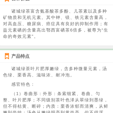
诸城绿茶富含氨基酸茶多酚、儿茶素以及多种
矿物质和无机元素。其中钾、镁、铁元素含量高，
对高血压、糖尿病、癌症具有良好的抑制作用；有
益元素硒的含量高出鄂西富硒茶6倍多，被尊为“生
命的奇效元素”。
产品特点
诸城绿茶叶片肥厚嫩绿，含多种微量元素，汤
色绿、栗香高、滋味浓、耐冲泡。
感官特色：
（1）卷曲形：外形：条索细紧、卷曲、匀
整、叶片肥厚；不同级别茶叶色泽从翠绿到墨绿，
但不得枯黄、断碎；内质：栗香浓郁而清爽，从鲜
嫩到尚纯；汤色从嫩绿明亮到黄尚亮，但不得浑