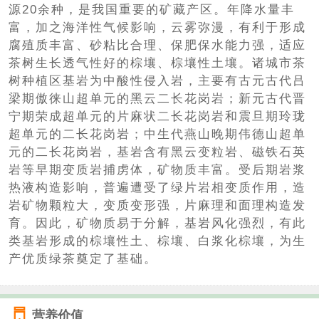
源20余种，是我国重要的矿藏产区。年降水量丰
富，加之海洋性气候影响，云雾弥漫，有利于形成
腐殖质丰富、砂粘比合理、保肥保水能力强，适应
茶树生长透气性好的棕壤、棕壤性土壤。诸城市茶
树种植区基岩为中酸性侵入岩，主要有古元古代吕
梁期傲徕山超单元的黑云二长花岗岩；新元古代晋
宁期荣成超单元的片麻状二长花岗岩和震旦期玲珑
超单元的二长花岗岩；中生代燕山晚期伟德山超单
元的二长花岗岩，基岩含有黑云变粒岩、磁铁石英
岩等早期变质岩捕虏体，矿物质丰富。受后期岩浆
热液构造影响，普遍遭受了绿片岩相变质作用，造
岩矿物颗粒大，变质变形强，片麻理和面理构造发
育。因此，矿物质易于分解，基岩风化强烈，有此
类基岩形成的棕壤性土、棕壤、白浆化棕壤，为生
产优质绿茶奠定了基础。
营养价值