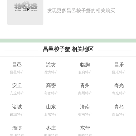
发现更多昌邑梭子蟹的相关购买
昌邑梭子蟹 相关地区
昌邑
潍坊
临朐
昌乐
昌邑特产
潍坊特产
临朐特产
昌乐特产
安丘
高密
青州
寿光
安丘特产
高密特产
青州特产
寿光特产
诸城
山东
济南
青岛
诸城特产
山东特产
济南特产
青岛特产
淄博
枣庄
东营
淄博特产
枣庄特产
东营特产