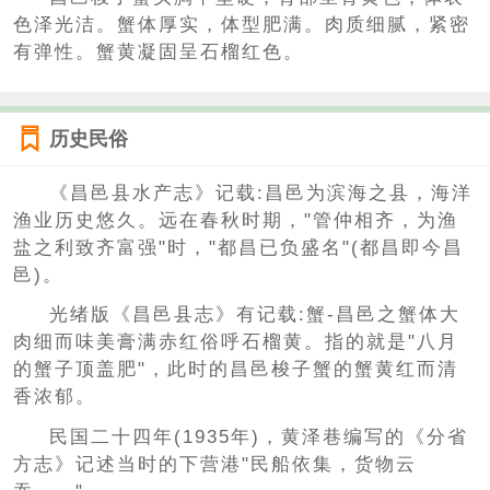
色泽光洁。蟹体厚实，体型肥满。肉质细腻，紧密
有弹性。蟹黄凝固呈石榴红色。
历史民俗
《昌邑县水产志》记载:昌邑为滨海之县，海洋
渔业历史悠久。远在春秋时期，"管仲相齐，为渔
盐之利致齐富强"时，"都昌已负盛名"(都昌即今昌
邑)。
光绪版《昌邑县志》有记载:蟹-昌邑之蟹体大
肉细而味美膏满赤红俗呼石榴黄。指的就是"八月
的蟹子顶盖肥"，此时的昌邑梭子蟹的蟹黄红而清
香浓郁。
民国二十四年(1935年)，黄泽巷编写的《分省
方志》记述当时的下营港"民船依集，货物云