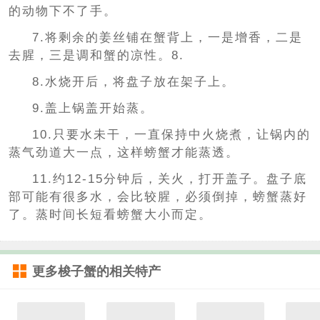
的动物下不了手。
7.将剩余的姜丝铺在蟹背上，一是增香，二是
去腥，三是调和蟹的凉性。8.
8.水烧开后，将盘子放在架子上。
9.盖上锅盖开始蒸。
10.只要水未干，一直保持中火烧煮，让锅内的
蒸气劲道大一点，这样螃蟹才能蒸透。
11.约12-15分钟后，关火，打开盖子。盘子底
部可能有很多水，会比较腥，必须倒掉，螃蟹蒸好
了。蒸时间长短看螃蟹大小而定。
更多
梭子蟹
的相关特产