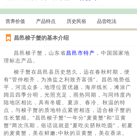
营养价值
产品特点
历史民俗
品尝吃法
昌邑梭子蟹的基本介绍
昌邑梭子蟹，山东省
昌邑市特产
，中国国家地
理标志产品。
梭子蟹在昌邑县历史悠久，远在春秋时期，便
有"管仲相齐，为渔盐之利致齐富强"。昌邑地势低
平，河流众多，地理位置优越，海岸线长，滩涂广
阔且四季分明，光照充足，雨热同期，与同纬度内
陆地区相比，具有冬暖、夏凉、春冷、秋温的特
点，与梭子蟹的质地特点紧密相连，适合梭子蟹的
生长繁殖。"昌邑梭子蟹"一年分"麦黄蟹"和"豆黄
蟹"两次汛期，俗话说就是"夏吃尖脐秋吃圆"，初夏
的麦黄蟹，美在鲜嫩;中秋的豆黄蟹，美在香浓。