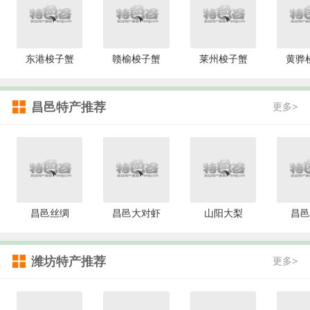
东港梭子蟹
赣榆梭子蟹
莱州梭子蟹
黄骅
昌邑特产推荐
更多>
昌邑丝绸
昌邑大对虾
山阳大梨
昌邑
潍坊特产推荐
更多>