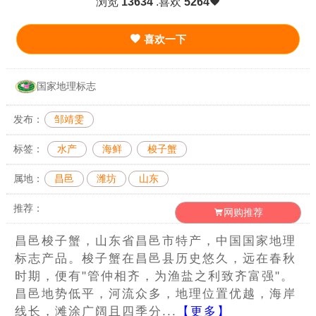
浏览
13634
.喜欢
5264
喜欢一下
国家地理标志
发布：
邹靖雯
标签：
水产
海鲜
梭子蟹
属地：
昌邑
潍坊
山东
推荐：
网购推荐
昌邑梭子蟹，山东省昌邑市特产，中国国家地理
标志产品。梭子蟹在昌邑县历史悠久，远在春秋
时期，便有"管仲相齐，为渔盐之利致齐富强"。
昌邑地势低平，河流众多，地理位置优越，海岸
线长，滩涂广阔且四季分...
【更多】