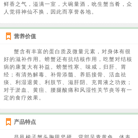
鲜香之气，溢满一室，大碗量酒，吮生蟹当肴，众
人觉得神仙不换，因此而享誉各地。
营养价值
蟹含有丰富的蛋白质及微量元素，对身体有很
好的滋补作用。螃蟹还有抗结核作用，吃蟹对结核
病的康复大有补益。螃蟹性寒、味咸，归肝、胃
经；有清热解毒、补骨添髓、养筋接骨、活血祛
痰、利湿退黄、利肢节、滋肝阴、充胃液之功效；
对于淤血、黄疸、腰腿酸痛和风湿性关节炎等有一
定的食疗效果。
产品特点
昌邑梭子蟹头胸甲坚硬，背部呈青黄色，体表