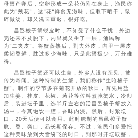
母蟹产卵后，空卵形成一朵花仍附在身上，渔民称
此为"戴花"，这"花"鲜食无滋味，但取下晒干，敲
碎做汤，却又滋味重返，很好吃。
昌邑梭子蟹蜕皮时，不知受了什么干扰，外边
壳还来不及脱下，内里就又生了一层，渔民称
为"二夹皮"。将蟹蒸熟后，剥去外皮，内里一层皮
柔韧香鲜，胜过多少海味，只是此蟹极少，万分难
得。
昌邑梭子蟹还可以生食，外乡人没有亲见，被
传为奇闻。这种特制的生蟹，我们称作"生呛梭子
蟹"。制作的季节多在菊花开放的秋日，首先用盐
加生姜、桂皮、花椒、葱花等佐料煮腌蟹水，冷却
后，装进坛子里，选半斤左右的活昌邑梭子蟹放入
汤中，令其饱饮一腔，香味内浸。然后，封紧坛
口，20天后便可以食用。此时腌制的昌邑梭子蟹
脆、香、爽口，易长期保存。不过，渔民们多爱把
这种美味放到大雪纷飞的时日，到那时开坛取蟹，