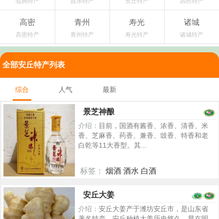
临朐特产
昌乐特产
安丘特产
昌邑特产
高密
青州
寿光
诸城
高密特产
青州特产
寿光特产
诸城特产
全部安丘特产列表
综合
人气
最新
景芝神酿
介绍：
目前，国酒有酱香、浓香、清香、米
香、芝麻香、药香、兼香、豉香、特香和老
白乾等11大香型。其...
标签：
烟酒 酒水 白酒
5381
安丘大姜
介绍：
安丘大姜产于潍坊安丘市，是山东省
著名特产。安丘种植大姜历史悠久，早在明