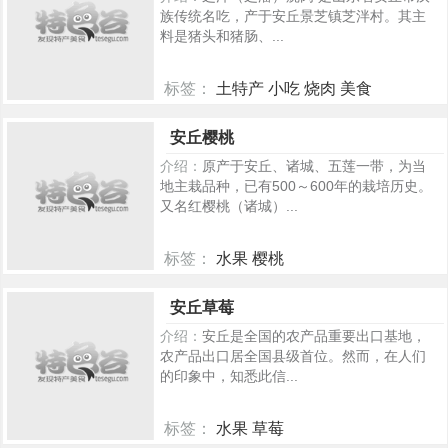
族传统名吃，产于安丘景芝镇芝泮村。其主
料是猪头和猪肠、...
标签：
土特产 小吃 烧肉 美食
318
安丘樱桃
介绍：
原产于安丘、诸城、五莲一带，为当
地主栽品种，已有500～600年的栽培历史。
又名红樱桃（诸城）...
标签：
水果 樱桃
275
安丘草莓
介绍：
安丘是全国的农产品重要出口基地，
农产品出口居全国县级首位。然而，在人们
的印象中，知悉此信...
标签：
水果 草莓