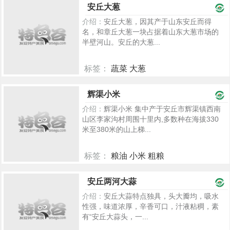
安丘大葱
介绍：
安丘大葱，因其产于山东安丘而得
名，和章丘大葱一块占据着山东大葱市场的
半壁河山。安丘的大葱...
标签：
蔬菜 大葱
2289
辉渠小米
介绍：
辉渠小米 集中产于安丘市辉渠镇西南
山区李家沟村周围十里内,多数种在海拔330
米至380米的山上梯...
标签：
粮油 小米 粗粮
2278
安丘两河大蒜
介绍：
安丘大蒜特点独具，头大瓣均，吸水
性强，味道浓厚，辛香可口，汁液粘稠，素
有“安丘大蒜头，一...