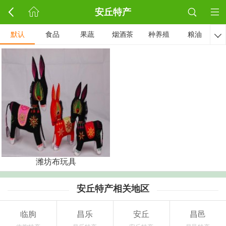
安丘特产
默认
食品
果蔬
烟酒茶
种养殖
粮油

潍坊布玩具
安丘特产相关地区
临朐
昌乐
安丘
昌邑