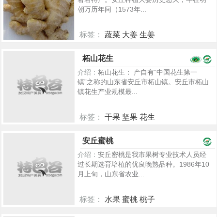
朝万历年间（1573年...
标签：
蔬菜 大姜 生姜
5328
柘山花生
介绍：
柘山花生： 产自有“中国花生第一
镇”之称的山东省安丘市柘山镇。安丘市柘山
镇花生产业规模最...
标签：
干果 坚果 花生
2390
安丘蜜桃
介绍：
安丘密桃是我市果树专业技术人员经
过长期选育培植的优良晚熟品种。1986年10
月上旬，山东省农业...
标签：
水果 蜜桃 桃子
2355