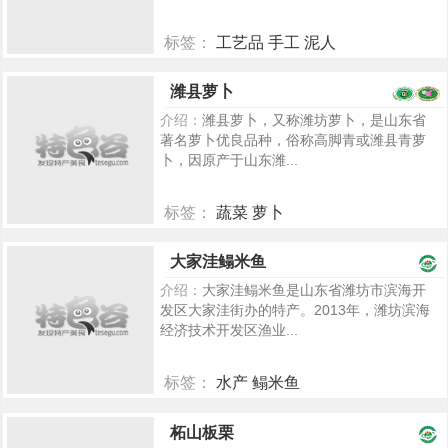
标签：
工艺品 手工 泥人
101
潍县萝卜
介绍：
潍县萝卜，又称潍坊萝卜，是山东省
著名萝卜优良品种，俗称高脚青或潍县青萝
卜，因原产于山东潍...
标签：
蔬菜 萝卜
5377
大家洼鳎米鱼
介绍：
大家洼鳎米鱼是山东省潍坊市滨海开
发区大家洼街办的特产。2013年，潍坊滨海
经济技术开发区渔业...
标签：
水产 鳎米鱼
2290
柘山板栗