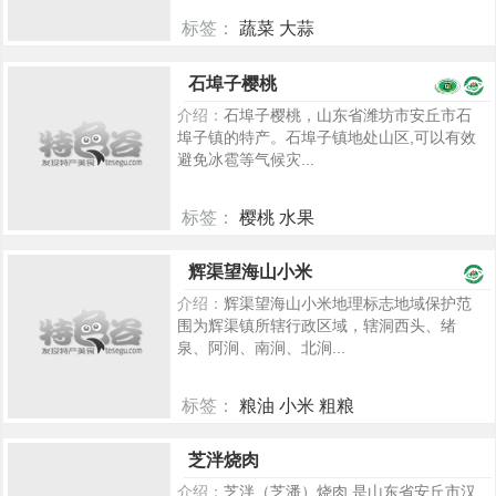
标签：
蔬菜 大蒜
2249
石埠子樱桃
介绍：
石埠子樱桃，山东省潍坊市安丘市石
埠子镇的特产。石埠子镇地处山区,可以有效
避免冰雹等气候灾...
标签：
樱桃 水果
2240
辉渠望海山小米
介绍：
辉渠望海山小米地理标志地域保护范
围为辉渠镇所辖行政区域，辖洞西头、绪
泉、阿涧、南涧、北涧...
标签：
粮油 小米 粗粮
1702
芝泮烧肉
介绍：
芝泮（芝潘）烧肉 是山东省安丘市汉