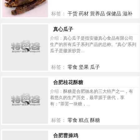
标签：
干货 药材 营养品 保健品 滋补
品
真心瓜子
396
介绍：
真心瓜子是指安徽真心食品有限公司
生产的所有瓜子系列产品的总称。“真心”系列
瓜子是徽派炒货...
标签：
零食 坚果 瓜子
392
合肥桂花酥糖
介绍：
酥糖是合肥驰名的三大特产之一，有
着悠久的生产历史，最早源于唐代，享
有："茶罢一块糖，...
标签：
零食 糕点 酥糖
390
合肥曹操鸡