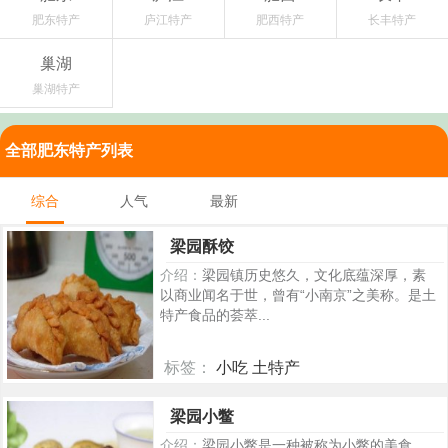
肥东特产
庐江特产
肥西特产
长丰特产
巢湖
巢湖特产
全部肥东特产列表
综合
人气
最新
梁园酥饺
介绍：
梁园镇历史悠久，文化底蕴深厚，素
以商业闻名于世，曾有“小南京”之美称。是土
特产食品的荟萃...
标签：
小吃 土特产
334
梁园小鳖
介绍：
梁园小鳖是一种被称为小鳖的美食，