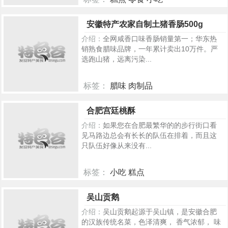
379
安徽特产农家自制土猪香肠500g
介绍：
全网咸香口味香肠销量第一；华东热
销熟食腊味品牌，一年累计卖出10万件。严
选跑山猪，远离污染...
标签：
腊味 肉制品
371
合肥宫廷桃酥
介绍：
如果您在合肥最繁华的的步行街口看
见马路边总会有长长的队伍在排着，而且这
只队伍好像从来没有...
标签：
小吃 糕点
313
吴山贡鹅
介绍：
吴山贡鹅起源于吴山镇，是安徽合肥
的汉族传统名菜，色泽清爽， 香气浓郁， 味