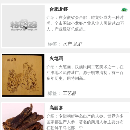
2378
合肥龙虾
介绍：
在安徽省会合肥，吃龙虾成为一种时
尚。全市围绕小龙虾产业从业人员超过20万
人，产业经济总值超...
标签：
水产 龙虾
816
火笔画
介绍：
火笔画，汉族民间工艺美术之一，在
江淮地区流传甚广。源于明末清初，有三百
多年历史。用特制高...
标签：
工艺品
408
高丽参
介绍：
专指朝鲜半岛出产的人参。世界许多
国家都生产人参，著名的药用人参主要分布
在朝鲜半岛北部、中...