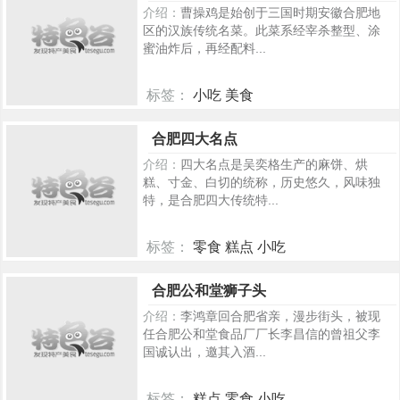
介绍：
曹操鸡是始创于三国时期安徽合肥地
区的汉族传统名菜。此菜系经宰杀整型、涂
蜜油炸后，再经配料...
标签：
小吃 美食
390
合肥四大名点
介绍：
四大名点是吴奕格生产的麻饼、烘
糕、寸金、白切的统称，历史悠久，风味独
特，是合肥四大传统特...
标签：
零食 糕点 小吃
388
合肥公和堂狮子头
介绍：
李鸿章回合肥省亲，漫步街头，被现
任合肥公和堂食品厂厂长李昌信的曾祖父李
国诚认出，邀其入酒...
标签：
糕点 零食 小吃