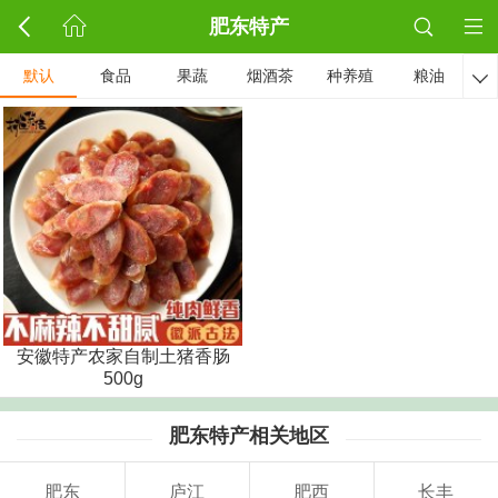
肥东特产
默认
食品
果蔬
烟酒茶
种养殖
粮油

安徽特产农家自制土猪香肠
500g
肥东特产相关地区
肥东
庐江
肥西
长丰