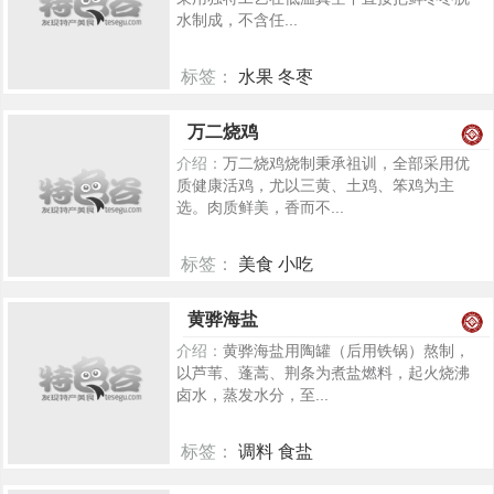
水制成，不含任...
标签：
水果 冬枣
251
万二烧鸡
介绍：
万二烧鸡烧制秉承祖训，全部采用优
质健康活鸡，尤以三黄、土鸡、笨鸡为主
选。肉质鲜美，香而不...
标签：
美食 小吃
123
黄骅海盐
介绍：
黄骅海盐用陶罐（后用铁锅）熬制，
以芦苇、蓬蒿、荆条为煮盐燃料，起火烧沸
卤水，蒸发水分，至...
标签：
调料 食盐
120