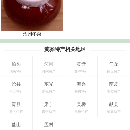
沧州冬菜
黄骅特产相关地区
泊头
河间
黄骅
任丘
泊头特产
河间特产
黄骅特产
任丘特产
沧县
东光
海兴
南皮
沧县特产
东光特产
海兴特产
南皮特产
青县
肃宁
吴桥
献县
青县特产
肃宁特产
吴桥特产
献县特产
盐山
孟村