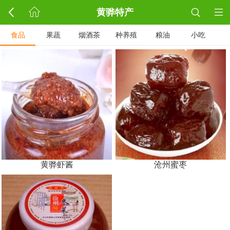
黄骅特产
食品
果蔬
烟酒茶
种养殖
粮油
小吃
黄骅虾酱
沧州蜜枣