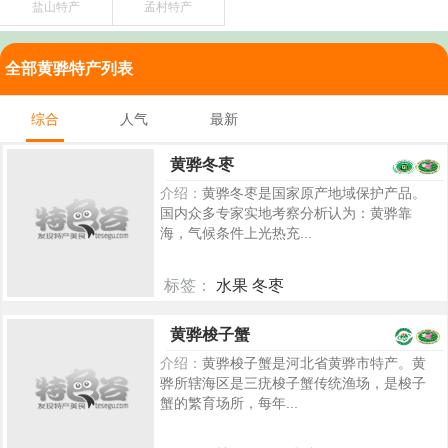
盐山特产
孟村特产
全部黄骅特产列表
综合
人气
最新
黄骅冬枣
介绍：
黄骅冬枣是国家原产地域保护产品。
国内众多专家实地考察分析认为：黄骅靠
海，气候条件上光热充...
标签：
水果 冬枣
5453
黄骅梭子蟹
介绍：
黄骅梭子蟹是河北省黄骅市特产。黄
骅所辖海区是三疣梭子蟹传统渔场，是梭子
蟹的繁育场所，每年...