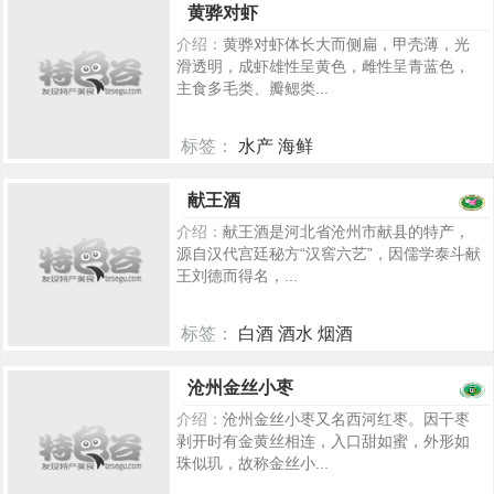
黄骅对虾
介绍：
黄骅对虾体长大而侧扁，甲壳薄，光
滑透明，成虾雄性呈黄色，雌性呈青蓝色，
主食多毛类、瓣鳃类...
标签：
水产 海鲜
104
献王酒
介绍：
献王酒是河北省沧州市献县的特产，
源自汉代宫廷秘方“汉窖六艺”，因儒学泰斗献
王刘德而得名，...
标签：
白酒 酒水 烟酒
5798
沧州金丝小枣
介绍：
沧州金丝小枣又名西河红枣。因干枣
剥开时有金黄丝相连，入口甜如蜜，外形如
珠似玑，故称金丝小...