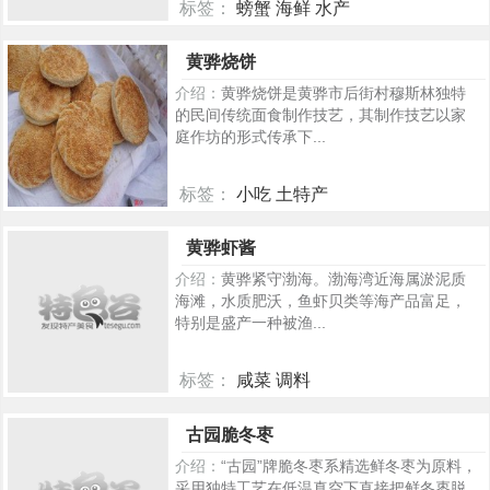
标签：
螃蟹 海鲜 水产
2376
黄骅烧饼
介绍：
黄骅烧饼是黄骅市后街村穆斯林独特
的民间传统面食制作技艺，其制作技艺以家
庭作坊的形式传承下...
标签：
小吃 土特产
357
黄骅虾酱
介绍：
黄骅紧守渤海。渤海湾近海属淤泥质
海滩，水质肥沃，鱼虾贝类等海产品富足，
特别是盛产一种被渔...
标签：
咸菜 调料
329
古园脆冬枣
介绍：
“古园”牌脆冬枣系精选鲜冬枣为原料，
采用独特工艺在低温真空下直接把鲜冬枣脱