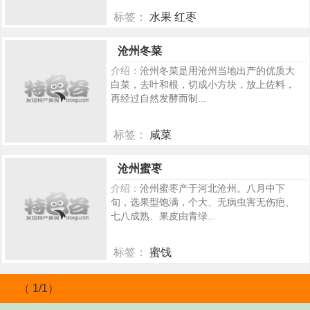
标签：
水果 红枣
1330
沧州冬菜
介绍：
沧州冬菜是用沧州当地出产的优质大
白菜，去叶和根，切成小方块，放上佐料，
再经过自然发酵而制...
标签：
咸菜
789
沧州蜜枣
介绍：
沧州蜜枣产于河北沧州。八月中下
旬，选果型饱满，个大、无病虫害无伤疤、
七八成熟、果皮由青绿...
标签：
蜜饯
557
（ 1/1）