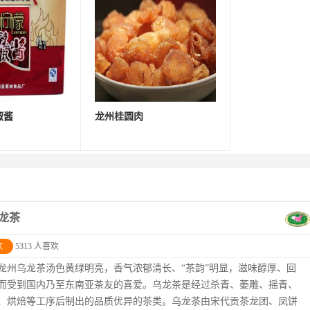
椒酱
龙州桂圆肉
龙茶
欢
5313 人喜欢
龙州乌龙茶汤色黄绿明亮，香气浓郁清长、“茶韵”明显，滋味醇厚、回
而受到国内乃至东南亚茶友的喜爱。乌龙茶是经过杀青、萎雕、摇青、
、烘焙等工序后制出的品质优异的茶类。乌龙茶由宋代贡茶龙团、凤饼