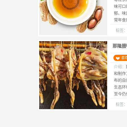
味可口
郁、味
常年食
标签
那隆腊
喜
介绍：
和制作
布的自
生态环
至今仍
标签