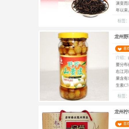
演变而
年以来
标签
龙州野
喜
介绍：
要分布
右江河
果含有1
生素C74
标签
龙州柠
喜