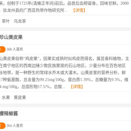
来，创制于1725年(清雍正年间)前后。品尝后齿颊留香，回味甘鲜。2000
，驻龙州县的广西亚热带作物研究所...
【详情】
：
茶叶
乌龙茶
珍山黄皮果
欢
368 人喜欢
山黄皮果俗称“鸡皮果”，因果实成熟时似鸡皮而得名，属芸香科植物，主
在南宁地区的西南边陲少数民族聚居的石山地区，少量分布在百色地区
谷地带，是一种野生的常绿水乔木或大灌木。山黄皮里的营养分析，鲜
7种氨基酸，总含量为99.21mg/100g，蛋白质1.39%，总糖量为9.3%，维
 mg/100g，总固形物17.5/%，总酸...
【详情】
：
水果
黄皮果
檬辣椒酱
欢
364 人喜欢