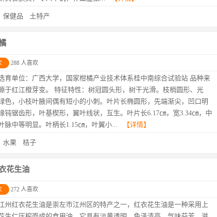
：
保健品
土特产
橘
欢
288 人喜欢
选育单位：广西大学，国家柑橘产业技术体系桂中南综合试验站 品种来
源于红江橙芽变。 特征特性：树冠圆头形，树干光滑。枝梢圆形、光
绿色，小枝叶腋间偶有短小的小刺。叶片长椭圆形，先端渐尖，凹口明
缘钝锯齿形，叶基楔形，翼叶线状，互生。叶片长6.17㎝，宽3.34㎝，中
叶脉中等明显。叶柄长1.15㎝，叶翼小...
【详情】
：
水果
桔子
衣花生油
欢
272 人喜欢
江州红衣花生油是崇左市江州区的特产之一，红衣花生油是一种采用上
花生仁压榨而成的食用油。它具有淡黄透明、色泽清亮、气味芬芳、滋