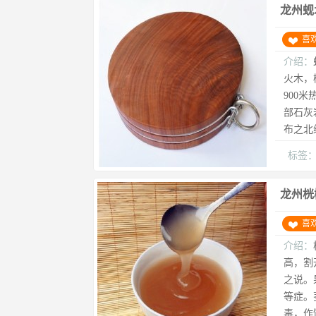
龙州蚬
喜
介绍：
火木，椴
900
部石灰
布之北
标签
龙州桄
喜
介绍：
高，割
之说。
等症。
毒，作