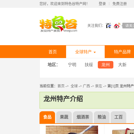
您好，欢迎来到特色谷特产网！
登录
丨
免费注册
关注我们：
首页
全球特产
特产品牌
地区：
宁明
扶绥
龙州
大新
当前位置：
首页
->
全球
->
广西
->
崇左
-> 第[1]页 龙州特产
龙州特产介绍
食品
果蔬
烟酒茶
粮油
工百