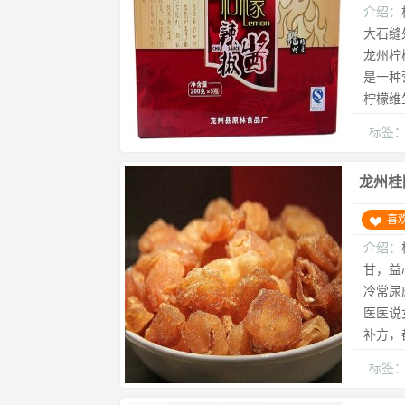
介绍：
大石缝
龙州柠
是一种
柠檬维
标签
龙州桂
喜
介绍：
甘，益
冷常尿
医医说
补方，
标签