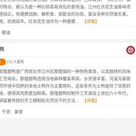
的特点，被认为是一种比较容易消化的食用油。江州红衣花生油香味浓
道纯正，有健脾润肺，解积食、驱脏虫的功效，富含多种天然维生素，
用，抗病延年。红衣花生油作为一种健康...
【详情】
：
粮油
鸭
欢
132 人喜欢
那隆腊鸭是广西崇左市江州区那隆镇的一种特色美食，以其独特的风味
工艺闻名。那隆腊鸭选用当地森林覆盖率高、水资源丰富、河溪沟渠密
然环境中饲养的本地土鸭作为主要原料，这些条件为土鸭提供了优质的
境，使得其肉质更加鲜美。那隆腊鸭的制作工艺源自上世纪六十年代，
保留着传统的手工精制和天然风干的方法...
【详情】
：
干货
美食