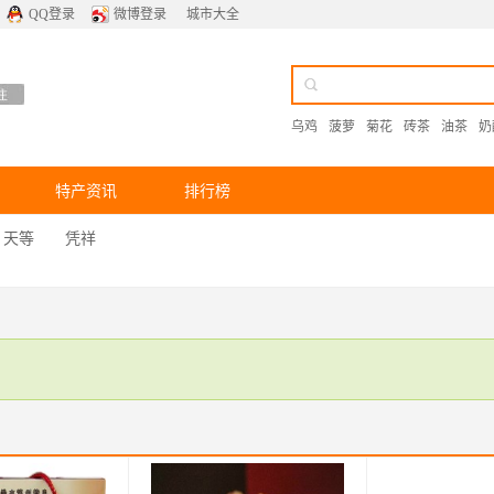
QQ登录
微博登录
城市大全
乌鸡
菠萝
菊花
砖茶
油茶
奶
特产资讯
排行榜
天等
凭祥