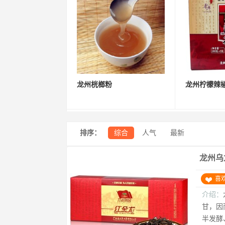
龙州桄榔粉
龙州柠檬辣
排序：
综合
人气
最新
龙州乌
喜
介绍：
甘，因
半发酵