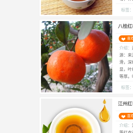
标签
八桂红
喜
介绍：
源：来
滑，深
显，叶
等厚。
标签
江州红
喜
介绍：
等红衣