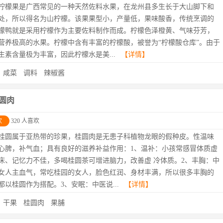
柠檬果是广西常见的一种天然佐料水果，在龙州县多生长于大山脚下和
处，所以得名为山柠檬。该果果型小，产量低，果味酸香，传统烹调的
檬鸭就是采用柠檬作为主要佐料制作而成。柠檬色泽橙黄、气味芬芳，
营养极高的水果。柠檬中含有丰富的柠檬酸，被誉为“柠檬酸仓库”。由于
生素含量极为丰富，因此柠檬水是美...
【详情】
：
咸菜
调料
辣椒酱
圆肉
欢
320 人喜欢
桂圆属于亚热带的珍果，桂圆肉是无患子科植物龙眼的假种皮。性温味
心脾，补气血；具有良好的滋养补益作用：1、温补：小孩常感冒体质虚
床、记忆力不佳，多喝桂圆茶可增进脑力，改善虚 冷体质。2、丰胸：中
女人主血气，常吃桂园的女人，脸色红润、身材丰满，所以很多丰胸的
都以桂圆作为搭配。3、安眠：中医说...
【详情】
：
干果
桂圆肉
果脯