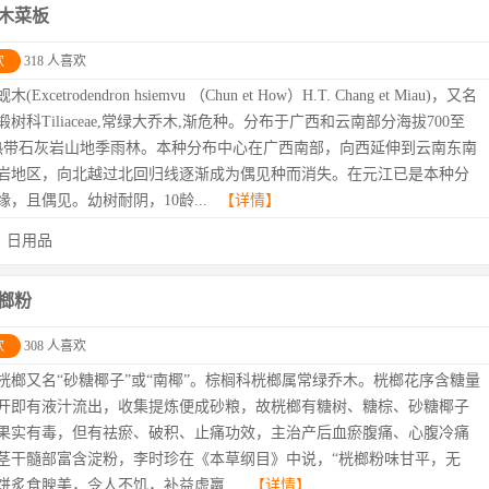
木菜板
欢
318 人喜欢
蚬木(Excetrodendron hsiemvu （Chun et How）H.T. Chang et Miau)，又名
树科Tiliaceae,常绿大乔木,渐危种。分布于广西和云南部分海拔700至
米热带石灰岩山地季雨林。本种分布中心在广西南部，向西延伸到云南东南
岩地区，向北越过北回归线逐渐成为偶见种而消失。在元江已是本种分
缘，且偶见。幼树耐阴，10龄...
【详情】
：
日用品
榔粉
欢
308 人喜欢
桄榔又名“砂糖椰子”或“南椰”。棕榈科桄榔属常绿乔木。桄榔花序含糖量
开即有液汁流出，收集提炼便成砂粮，故桄榔有糖树、糖棕、砂糖椰子
果实有毒，但有祛瘀、破积、止痛功效，主治产后血瘀腹痛、心腹冷痛
茎干髓部富含淀粉，李时珍在《本草纲目》中说，“桄榔粉味甘平，无
饼炙食腴美，令人不饥，补益虚羸...
【详情】