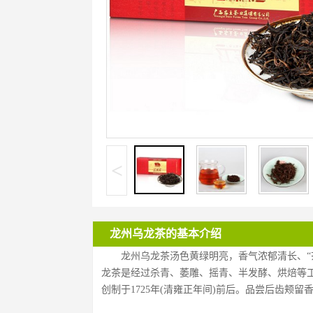
<
龙州乌龙茶的基本介绍
龙州乌龙茶汤色黄绿明亮，香气浓郁清长、“
龙茶是经过杀青、萎雕、摇青、半发酵、烘焙等
创制于1725年(清雍正年间)前后。品尝后齿颊留