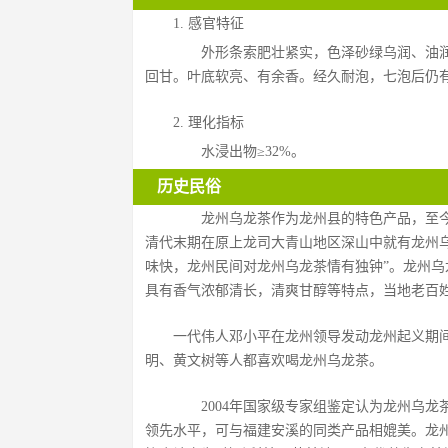
1. 感官特征
  外形条索肥壮紧实，色泽砂绿乌润、油润
回甘。叶底软亮、有余香。经久耐泡，七泡后仍
2. 理化指标
  水浸出物≥32%。
历史民俗
  龙州乌龙茶作为龙州县的特色产品，至今
清代末期在原上龙司大青山地区深山中就有龙州
味快，龙州民间对龙州乌龙茶情有独钟”。龙州
具有香气浓郁清长，清爽甘醇等特点，当地老百
一代伟人邓小平在龙州领导发动龙州起义期间
明、黄文树等人都喜欢喝龙州乌龙茶。
  2004年国家级专家组鉴定认为龙州乌
领先水平，可与福建安溪的同类产品相媲美。龙州