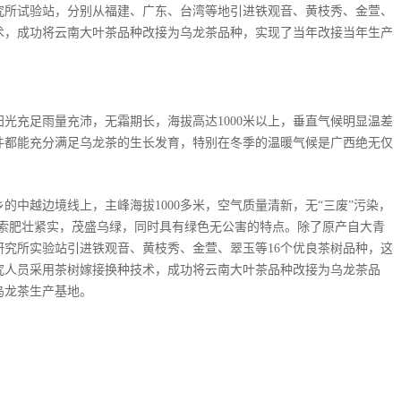
研究所试验站，分别从福建、广东、台湾等地引进铁观音、黄枝秀、金萱、
术，成功将云南大叶茶品种改接为乌龙茶品种，实现了当年改接当年生产
光充足雨量充沛，无霜期长，海拔高达1000米以上，垂直气候明显温差
件都能充分满足乌龙茶的生长发育，特别在冬季的温暖气候是广西绝无仅
的中越边境线上，主峰海拔1000多米，空气质量清新，无“三废”污染，
条索肥壮紧实，茂盛乌绿，同时具有绿色无公害的特点。除了原产自大青
物研究所实验站引进铁观音、黄枝秀、金萱、翠玉等16个优良茶树品种，这
究人员采用茶树嫁接换种技术，成功将云南大叶茶品种改接为乌龙茶品
龙茶生产基地。 