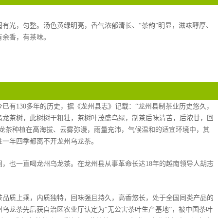
有光，匀整。汤色黄绿明亮，香气浓郁清长、“茶韵”明显，滋味醇厚、
有余香，有茶味。
已有130多年的历史，据《龙州县志》记载：“龙州县制茶业历史悠久，
乌龙茶树，此树树干粗壮，茶树叶茂盛乌绿，制茶后味清苦，后浓甘，回
乌龙茶种植在高海拔、云雾弥漫，雨量充沛，气候温和的适宜环境中，其
姓一年四季都离不开龙州乌龙茶。
，也一直喝龙州乌龙茶。在龙州县从事革命长达18年的越南领导人胡志
龙茶品质上乘，内质独特，回味强且持久，高香悠长，处于全国同类产品的
乌龙茶先后获自治区农业厅认定为“无公害茶叶生产基地”，被中国茶叶