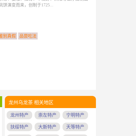
演变而来，创制于1725...
鉴别真假
品尝吃法
龙州乌龙茶 相关地区
龙州特产
崇左特产
宁明特产
扶绥特产
大新特产
天等特产