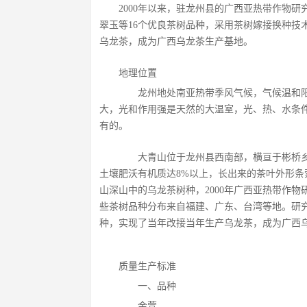
2000年以来，驻龙州县的广西亚热带作物
翠玉等16个优良茶树品种，采用茶树嫁接换种技
乌龙茶，成为广西乌龙茶生产基地。
地理位置
  龙州地处南亚热带季风气候，气候温和阳
大，光和作用强是天然的大温室，光、热、水条
有的。
  大青山位于龙州县西南部，横亘于彬桥乡
土壤肥沃有机质达8%以上，长出来的茶叶外形
山深山中的乌龙茶树种，2000年广西亚热带作
些茶树品种分布来自福建、广东、台湾等地。研
种，实现了当年改接当年生产乌龙茶，成为广西乌
质量生产标准
  一、品种
  金萱