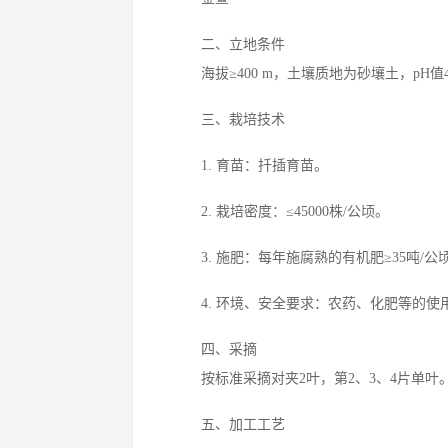
  二、立地条件
  海拔≥400 m，土壤质地为砂壤土，pH值4.
  三、栽培技术
  1. 育苗：扦插育苗。
  2. 栽培密度：≤45000株/公顷。
  3. 施肥：每年施腐熟的有机肥≥35吨/公
  4. 环境、安全要求：农药、化肥等的
  四、采摘
  按标准采摘对夹2叶，第2、3、4片单叶
  五、加工工艺