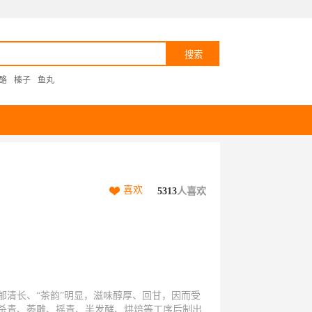
酪
榛子
鱼丸
喜欢
5313
人喜欢
郁清长、“茶韵”明显，滋味醇厚、回甘，因而受
杀青、萎雕、摇青、半发酵、烘焙等工序后制出