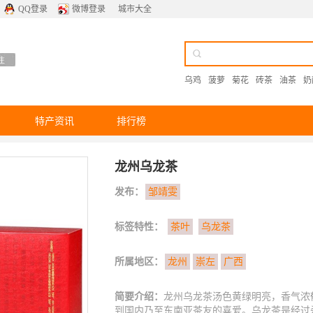
QQ登录
微博登录
城市大全
乌鸡
菠萝
菊花
砖茶
油茶
奶
特产资讯
排行榜
龙州乌龙茶
发布：
邹靖雯
标签特性：
茶叶
乌龙茶
所属地区：
龙州
崇左
广西
简要介绍：
龙州乌龙茶汤色黄绿明亮，香气浓
到国内乃至东南亚茶友的喜爱。乌龙茶是经过