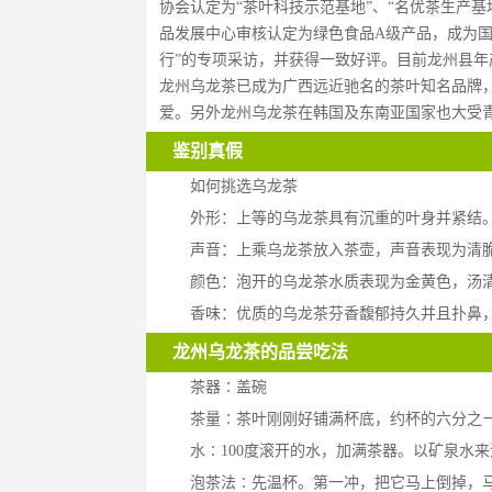
协会认定为“茶叶科技示范基地”、“名优茶生产基
品发展中心审核认定为绿色食品A级产品，成为
行”的专项采访，并获得一致好评。目前龙州县年
龙州乌龙茶已成为广西远近驰名的茶叶知名品牌
爱。另外龙州乌龙茶在韩国及东南亚国家也大受
鉴别真假
如何挑选乌龙茶
外形：上等的乌龙茶具有沉重的叶身并紧结
声音：上乘乌龙茶放入茶壶，声音表现为清
颜色：泡开的乌龙茶水质表现为金黄色，汤
香味：优质的乌龙茶芬香馥郁持久并且扑鼻
龙州乌龙茶的品尝吃法
茶器∶盖碗 
茶量∶茶叶刚刚好铺满杯底，约杯的六分之
水∶100度滚开的水，加满茶器。以矿泉水
泡茶法∶先温杯。第一冲，把它马上倒掉，