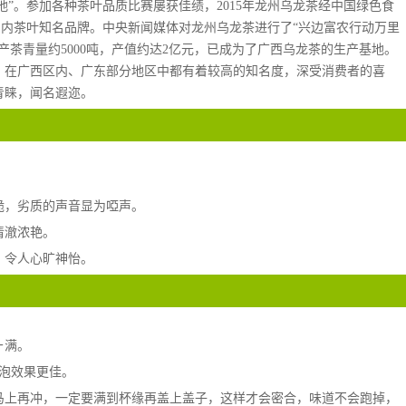
地”。参加各种茶叶品质比赛屡获佳绩，2015年龙州乌龙茶经中国绿色食
国内茶叶知名品牌。中央新闻媒体对龙州乌龙茶进行了“兴边富农行动万里
产茶青量约5000吨，产值约达2亿元，已成为了广西乌龙茶的生产基地。
，在广西区内、广东部分地区中都有着较高的知名度，深受消费者的喜
青睐，闻名遐迩。
。
脆，劣质的声音显为啞声。
清澈浓艳。
，令人心旷神怡。
ㄧ满。
来泡效果更佳。
马上再冲，一定要满到杯缘再盖上盖子，这样才会密合，味道不会跑掉，