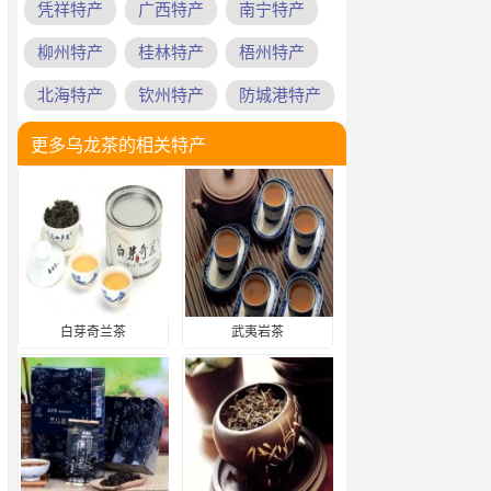
凭祥特产
广西特产
南宁特产
柳州特产
桂林特产
梧州特产
北海特产
钦州特产
防城港特产
更多乌龙茶的相关特产
白芽奇兰茶
武夷岩茶