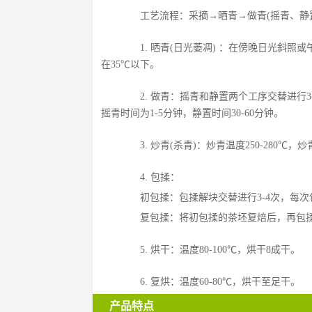
  工艺流程：采摘→晒青→做青(摇青、静
  1. 晒青(日光萎凋) ：在傍晚日光斜照
在35℃以下。
  2. 做青：摇青和静置两个工序交替进行3
摇青时间为1-5分钟，静置时间30-60分钟。
  3. 炒青(杀青)：炒青温度250-28
  4. 包揉：
  初包揉：包揉解块交替进行3-4次，每次
  复包揉：将初包揉的茶坯复焙后，再包揉、
  5. 烘干：温度80-100℃，烘干8成干。
  6. 复烘：温度60-80℃，烘干至足干。
产品特点