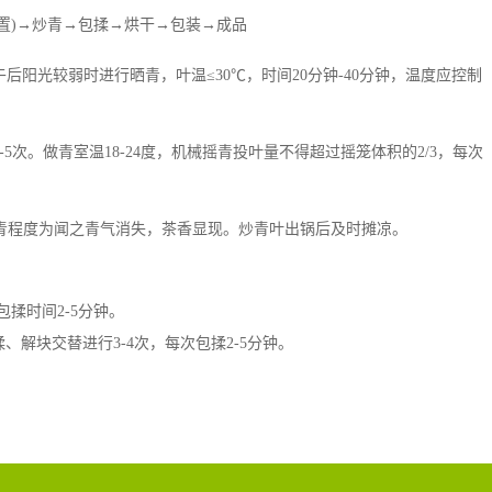
置)→炒青→包揉→烘干→包装→成品
或午后阳光较弱时进行晒青，叶温≤30℃，时间20分钟-40分钟，温度应控制
-5次。做青室温18-24度，机械摇青投叶量不得超过摇笼体积的2/3，每次
0℃，炒青程度为闻之青气消失，茶香显现。炒青叶出锅后及时摊凉。
包揉时间2-5分钟。
解块交替进行3-4次，每次包揉2-5分钟。