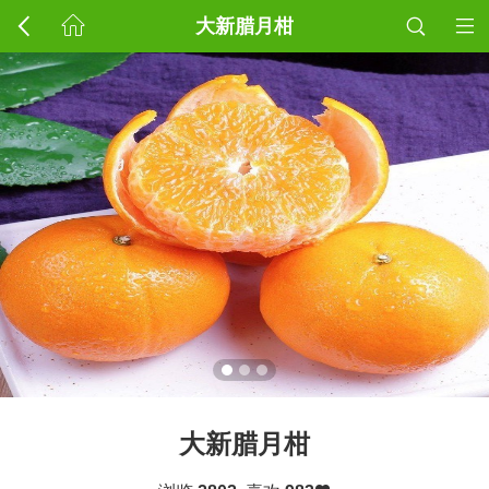
大新腊月柑
大新腊月柑