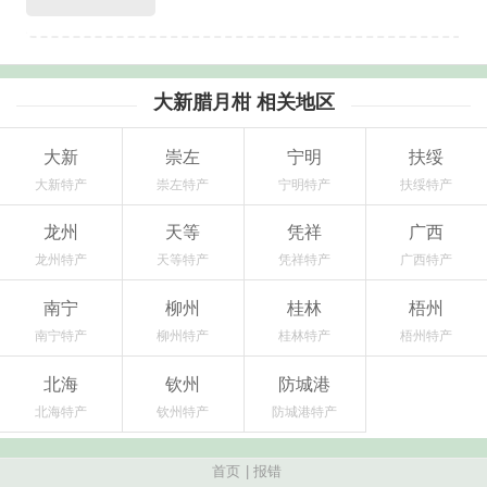
大新腊月柑 相关地区
大新
崇左
宁明
扶绥
大新特产
崇左特产
宁明特产
扶绥特产
龙州
天等
凭祥
广西
龙州特产
天等特产
凭祥特产
广西特产
南宁
柳州
桂林
梧州
南宁特产
柳州特产
桂林特产
梧州特产
北海
钦州
防城港
北海特产
钦州特产
防城港特产
首页
|
报错