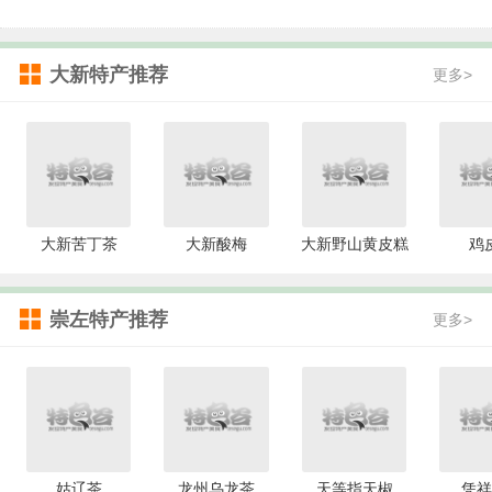
大新特产推荐
更多>
大新苦丁茶
大新酸梅
大新野山黄皮糕
鸡
崇左特产推荐
更多>
姑辽茶
龙州乌龙茶
天等指天椒
凭祥