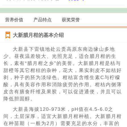
营养价值
产品特点
获奖荣誉
大新腊月柑的基本介绍
大新县下雷镇地处云贵高原东南边缘山多地
少、昼夜温差较大、光照充足，适合腊月柑的生
长，素有“腊月柑之乡”的美誉。大新腊月柑是桔与
甜橙等其它柑桔的杂种，花大，果实剥皮不如桔好
剥，种子的胚为淡绿色。柑桔富含维生素C与柠檬
酸，具有美容作用和消除疲劳的作用。柑桔内侧薄
皮含有膳食纤维及果胶，可以促进通便，并且可以
降低胆固醇。
大新县海拔120-973米，pH值在4.5-6.0之
间，土层深厚，适宜大新腊月柑种植。大新腊月柑
在种苗期（一般为2月）需要充足的水分，丰富的