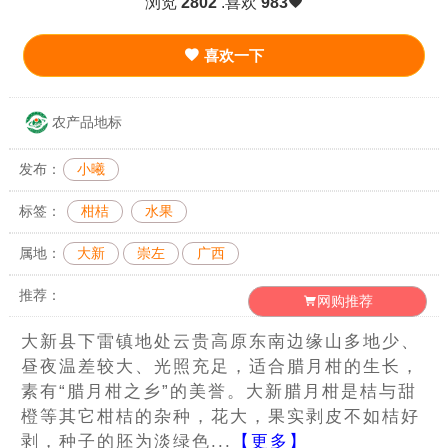
浏览
2802
.喜欢
983
喜欢一下
农产品地标
发布：
小曦
标签：
柑桔
水果
属地：
大新
崇左
广西
推荐：
网购推荐
大新县下雷镇地处云贵高原东南边缘山多地少、
昼夜温差较大、光照充足，适合腊月柑的生长，
素有“腊月柑之乡”的美誉。大新腊月柑是桔与甜
橙等其它柑桔的杂种，花大，果实剥皮不如桔好
剥，种子的胚为淡绿色...
【更多】