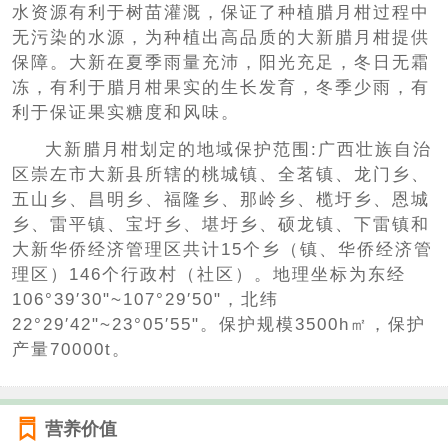
水资源有利于树苗灌溉，保证了种植腊月柑过程中
无污染的水源，为种植出高品质的大新腊月柑提供
保障。大新在夏季雨量充沛，阳光充足，冬日无霜
冻，有利于腊月柑果实的生长发育，冬季少雨，有
利于保证果实糖度和风味。
大新腊月柑划定的地域保护范围:广西壮族自治
区崇左市大新县所辖的桃城镇、全茗镇、龙门乡、
五山乡、昌明乡、福隆乡、那岭乡、榄圩乡、恩城
乡、雷平镇、宝圩乡、堪圩乡、硕龙镇、下雷镇和
大新华侨经济管理区共计15个乡（镇、华侨经济管
理区）146个行政村（社区）。地理坐标为东经
106°39′30"~107°29′50"，北纬
22°29′42"~23°05′55"。保护规模3500h㎡，保护
产量70000t。
营养价值