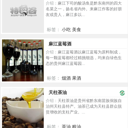
介绍：
麻江下司的酸汤鱼是黔东南州的四大
名菜之一，扬名省内外。来麻江作客的好朋
友或贵人，麻江多以...
标签：
小吃 美食
253
麻江蓝莓酒
介绍：
麻江蓝莓酒以麻江蓝莓为原料制成，
每一颗蓝莓都经过精挑细选，均来自绿色生
态的贵州麻江蓝莓园...
标签：
烟酒 果酒
222
天柱茶油
介绍：
天柱茶油是贵州省黔东南苗族侗族自
治州天柱县特产。油茶已成为天柱县群众脱
贫增收的支柱产业。...
标签：
茶油 粮油