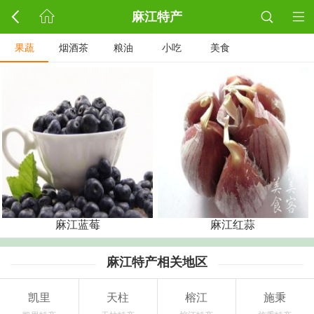
麻江特产
果蔬
烟酒茶
粮油
小吃
美食
麻江蓝莓
麻江红蒜
麻江特产相关地区
凯里
天柱
榕江
施秉