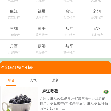
凯里特产
天柱特产
榕江特产
施秉特产
麻江
锦屏
台江
剑河
麻江特产
锦屏特产
台江特产
剑河特产
三穗
黄平
从江
岑巩
三穗特产
黄平特产
从江特产
岑巩特产
丹寨
镇远
黎平
丹寨特产
镇远特产
黎平特产
全部麻江特产列表
综合
人气
最新
麻江蓝莓
介绍：
麻江蓝莓是贵州省黔东南州麻江县的
特产。蓝莓被誉作“水果皇后”。麻江蓝莓种植
面积3.1万亩，...