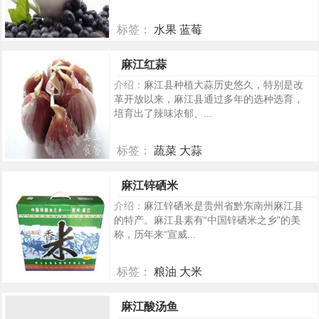
标签：
水果 蓝莓
5231
麻江红蒜
介绍：
麻江县种植大蒜历史悠久，特别是改
革开放以来，麻江县通过多年的选种选育，
培育出了辣味浓郁、...
标签：
蔬菜 大蒜
371
麻江锌硒米
介绍：
麻江锌硒米是贵州省黔东南州麻江县
的特产。麻江县素有“中国锌硒米之乡”的美
称，历年来“宣威...
标签：
粮油 大米
280
麻江酸汤鱼