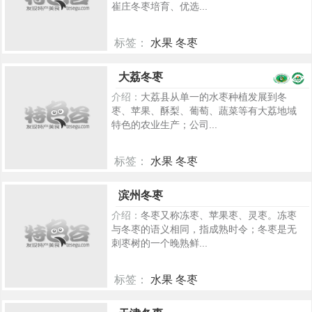
崔庄冬枣培育、优选...
标签：
水果 冬枣
2167
大荔冬枣
介绍：
大荔县从单一的水枣种植发展到冬
枣、苹果、酥梨、葡萄、蔬菜等有大荔地域
特色的农业生产；公司...
标签：
水果 冬枣
2177
滨州冬枣
介绍：
冬枣又称冻枣、苹果枣、灵枣。冻枣
与冬枣的语义相同，指成熟时令；冬枣是无
刺枣树的一个晚熟鲜...
标签：
水果 冬枣
405