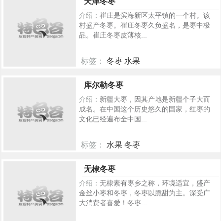
天津冬枣
介绍：
崔庄是滨海新区太平镇的一个村。该
村盛产冬枣。崔庄冬枣久负盛名，是枣中极
品。崔庄冬枣皮薄核...
标签：
冬枣 水果
181
库尔勒冬枣
介绍：
新疆大枣，因其产地是新疆个子大而
成名。在中国这个历史悠久的国家，红枣的
文化已经遍布全中国...
标签：
水果 冬枣
247
无棣冬枣
介绍：
无棣素有栆乡之称，环境适宜，盛产
金丝小枣和冬枣，冬枣以脆甜为主。深受广
大消费者喜爱！冬枣...