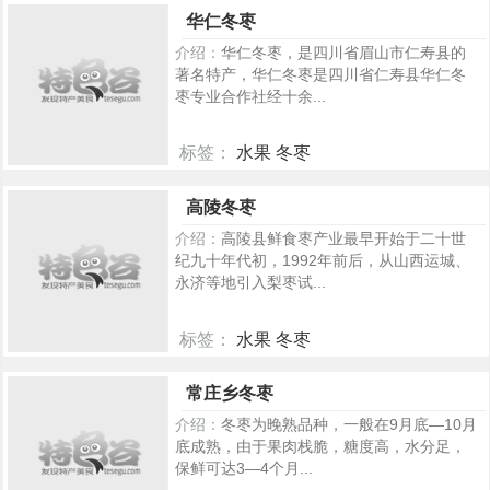
华仁冬枣
介绍：
华仁冬枣，是四川省眉山市仁寿县的
著名特产，华仁冬枣是四川省仁寿县华仁冬
枣专业合作社经十余...
标签：
水果 冬枣
252
高陵冬枣
介绍：
高陵县鲜食枣产业最早开始于二十世
纪九十年代初，1992年前后，从山西运城、
永济等地引入梨枣试...
标签：
水果 冬枣
162
常庄乡冬枣
介绍：
冬枣为晚熟品种，一般在9月底—10月
底成熟，由于果肉栈脆，糖度高，水分足，
保鲜可达3—4个月...