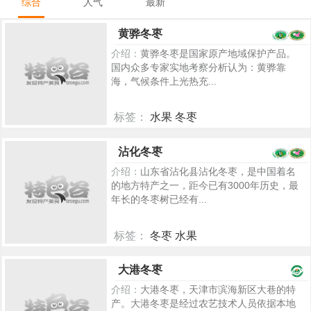
综合
人气
最新
黄骅冬枣
介绍：
黄骅冬枣是国家原产地域保护产品。
国内众多专家实地考察分析认为：黄骅靠
海，气候条件上光热充...
标签：
水果 冬枣
5453
沾化冬枣
介绍：
山东省沾化县沾化冬枣，是中国着名
的地方特产之一，距今已有3000年历史，最
年长的冬枣树已经有...
标签：
冬枣 水果
5297
大港冬枣
介绍：
大港冬枣，天津市滨海新区大巷的特
产。大港冬枣是经过农艺技术人员依据本地