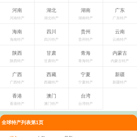
河南
湖北
湖南
广东
河南特产
湖北特产
湖南特产
广东特产
海南
四川
贵州
云南
海南特产
四川特产
贵州特产
云南特产
陕西
甘肃
青海
内蒙古
陕西特产
甘肃特产
青海特产
内蒙古特产
广西
西藏
宁夏
新疆
广西特产
西藏特产
宁夏特产
新疆特产
香港
澳门
台湾
香港特产
澳门特产
台湾特产
全球特产列表第1页