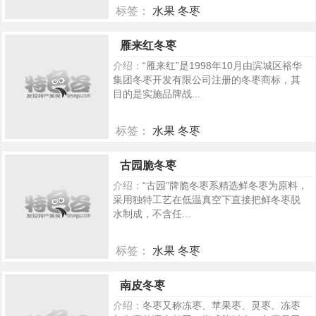
标签：
水果 冬枣
219
雁来红冬枣
介绍：
“雁来红”是1998年10月由滨城区裕华
集团冬枣开发有限公司注册的冬枣商标，其
目的是实施品牌战...
标签：
水果 冬枣
301
古园脆冬枣
介绍：
“古园”牌脆冬枣系精选鲜冬枣为原料，
采用独特工艺在低温真空下直接把鲜冬枣脱
水制成，不含任...
标签：
水果 冬枣
251
南皮冬枣
介绍：
冬枣又称冻枣、苹果枣、灵枣。冻枣