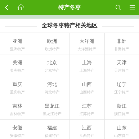
特产冬枣
全球冬枣特产相关地区
亚洲
欧洲
大洋洲
非洲
亚洲特产
欧洲特产
大洋洲特产
非洲特产
美洲
北京
上海
天津
美洲特产
北京特产
上海特产
天津特产
重庆
河北
山西
辽宁
重庆特产
河北特产
山西特产
辽宁特产
吉林
黑龙江
江苏
浙江
吉林特产
黑龙江特产
江苏特产
浙江特产
安徽
福建
江西
山东
安徽特产
福建特产
江西特产
山东特产