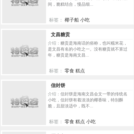
间，脆糕结合，慢品细...
标签：
椰子船 小吃
113
文昌糖贡
介绍：
糖贡是海南话的俗称，也叫糯米花，
是文昌有名的小吃之一。没有糖贡就不算过
年，糖贡是海南文昌...
标签：
零食 糕点
110
信封饼
介绍：
信封饼是海南文昌会文一带的传统名
小吃，信封饼有着淡淡的椰香味，特别酥
脆，且甜淡适中，既不...
标签：
零食 糕点 小吃
97