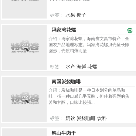
标签：
水果 椰子
932
冯家湾花螺
介绍：
冯家湾花螺，海南省文昌市特产，全
国农产品地理标志。冯家湾花螺贝壳呈长卵
圆形，壳质稍薄而坚...
标签：
水产 海鲜 花螺
972
南国炭烧咖啡
介绍：
炭烧咖啡是一种日本划分的单品咖
啡，指一种口感几乎无酸，但伴着强烈的焦
苦和甘醇，口味比较强...
标签：
奶饮 炭烧咖啡 饮料
268
锦山牛肉干