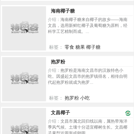
226
海南椰子糖
介绍：
海南椰子糖来自椰子的故乡——海南
文昌，选用新鲜红椰子及葡萄糖为原料，经
科学工艺精制而成。...
标签：
零食 糖果 椰子糖
393
抱罗粉
介绍：
抱罗粉是海南文昌市的汉族特色小
吃。因盛起文昌市的抱罗镇得名，相传自明
代起抱罗粉就成为抱罗...
标签：
抱罗粉 小吃
307
文昌椰子
介绍：
文昌市属北回归线以南，属热带海洋
季风气候。土壤十分适宜椰树生长。文昌椰
子果型近圆形或卵圆...