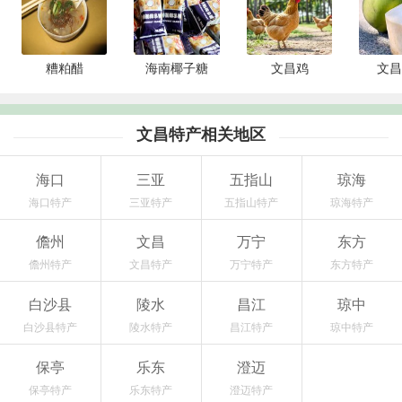
糟粕醋
海南椰子糖
文昌鸡
文昌
文昌特产相关地区
海口
三亚
五指山
琼海
海口特产
三亚特产
五指山特产
琼海特产
儋州
文昌
万宁
东方
儋州特产
文昌特产
万宁特产
东方特产
白沙县
陵水
昌江
琼中
白沙县特产
陵水特产
昌江特产
琼中特产
保亭
乐东
澄迈
保亭特产
乐东特产
澄迈特产