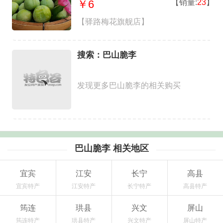
【销量:
23
】
￥6
70cm(含)-79cm(含)
【驿路梅花旗舰店】
搜索：巴山脆李
发现更多巴山脆李的相关购买
巴山脆李 相关地区
宜宾
江安
长宁
高县
宜宾特产
江安特产
长宁特产
高县特产
筠连
珙县
兴文
屏山
筠连特产
珙县特产
兴文特产
屏山特产