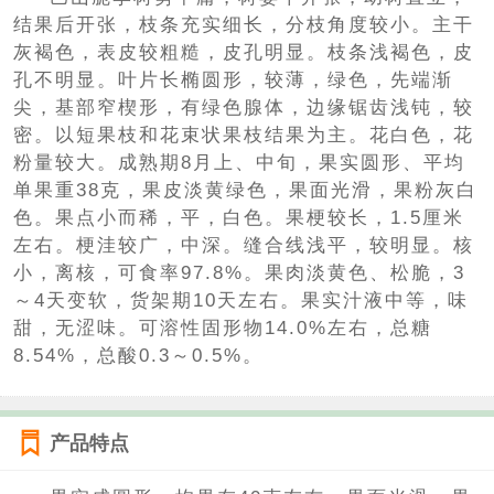
结果后开张，枝条充实细长，分枝角度较小。主干
灰褐色，表皮较粗糙，皮孔明显。枝条浅褐色，皮
孔不明显。叶片长椭圆形，较薄，绿色，先端渐
尖，基部窄楔形，有绿色腺体，边缘锯齿浅钝，较
密。以短果枝和花束状果枝结果为主。花白色，花
粉量较大。成熟期8月上、中旬，果实圆形、平均
单果重38克，果皮淡黄绿色，果面光滑，果粉灰白
色。果点小而稀，平，白色。果梗较长，1.5厘米
左右。梗洼较广，中深。缝合线浅平，较明显。核
小，离核，可食率97.8%。果肉淡黄色、松脆，3
～4天变软，货架期10天左右。果实汁液中等，味
甜，无涩味。可溶性固形物14.0%左右，总糖
8.54%，总酸0.3～0.5%。
产品特点