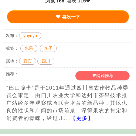
浏览
766
.喜欢
116
喜欢一下
发布：
yoyoyo
标签：
水果
李子
属地：
宜宾
四川
推荐：
网购推荐
“巴山脆李”是于2011年通过四川省农作物品种委
员会审定，由四川农业大学和达州市茶果技术推
广站经多年观察试验联合培育的新品种，其以优
良的性状和广阔的市场前景，深得果农的肯定和
消费者的青睐，经过几...
【更多】