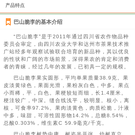
产品特点
巴山脆李的基本介绍
“巴山脆李”是于2011年通过四川省农作物品种
委员会审定，由四川农业大学和达州市茶果技术推
广站经多年观察试验联合培育的新品种，其以优良
的性状和广阔的市场前景，深得果农的肯定和消费
者的青睐，经过几年的发展，已初具一定的规模。
巴山脆李果实圆形，平均单果质量38.9克。果
皮淡黄绿色，果面光滑，果粉灰白色，中多。果点
小而稀，平，白色。果梗较短而细，长1.4厘米。
梗洼较广，中深。缝合线浅平，较明显。核小，离
核，可食率97.2%。果肉淡黄色，肉质松脆，汁液
中多，味甜，可溶性固形物14.2%，总糖8.54%，
总酸0.303%，维生素C 59.9毫克/千克。
巴山脆李树势中庸，树姿半开张，幼树直立，