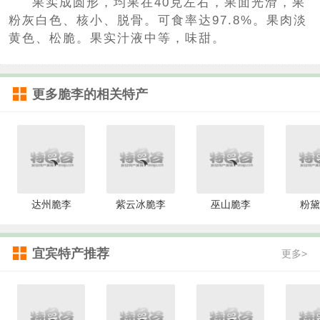
果实成圆形，均果在40克左右，果面光滑，果
粉灰白色、核小、脱骨。可食率达97.8%。果肉淡
黄色、松脆。果实汁液中等，味甜。
更多
脆李
的相关特产
达州脆李
紫云冰脆李
巫山脆李
粉黛
宜宾特产推荐
更多>