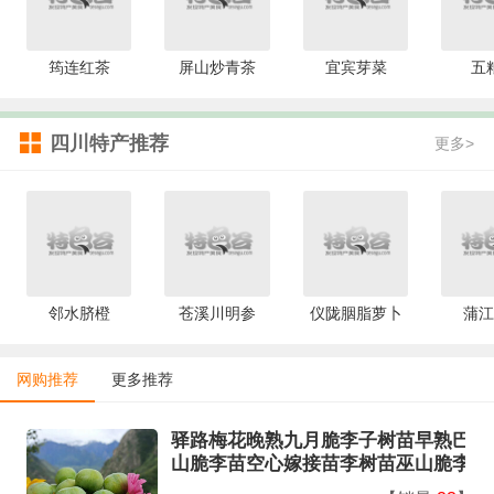
筠连红茶
屏山炒青茶
宜宾芽菜
五
四川特产推荐
更多>
邻水脐橙
苍溪川明参
仪陇胭脂萝卜
蒲江
网购推荐
更多推荐
驿路梅花晚熟九月脆李子树苗早熟巴
山脆李苗空心嫁接苗李树苗巫山脆李
子苗 九月脆2年苗