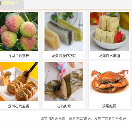
门
福建特产
九湖兰竹荔枝
龙海海澄双糕润
龙海白水贡糖
龙海石码五香
石码肉粽
溪墘红蟳
请文明发表评论，恶意辱骂/诽谤，发布广告者封号处理！