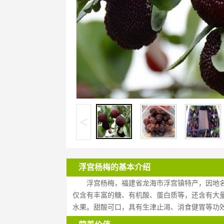
<
浮宫杨梅的基本介绍
浮宫杨梅，福建省龙海市浮宫镇特产，因地
仅含有丰富的糖、有机酸、蛋白质等，还含有大
水果。甜酸可口，具有生津止渴、消食健胃等功