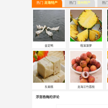
热门
龙海特产
热门
漳州特产
热
金定鸭
程溪菠萝
东美糕
龙海兰竹荔枝
浮宫杨梅的评论