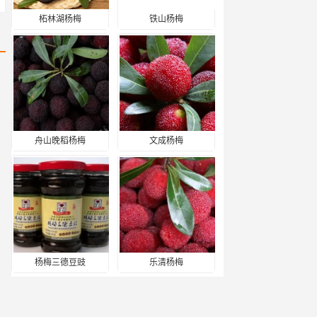
柘林湖杨梅
铁山杨梅
舟山晚稻杨梅
文成杨梅
杨梅三德豆豉
乐清杨梅