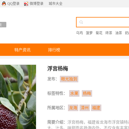
QQ登录
微博登录
城市大全
乌鸡
菠萝
菊花
砖茶
油茶
奶
特产资讯
排行榜
浮宫杨梅
发布：
眼光独到
标签特性：
水果
杨梅
所属地区：
龙海
漳州
福建
简要介绍：
浮宫杨梅，福建省龙海市浮宫镇特
大、汁多、味甜而名扬海内外。不仅含有丰富