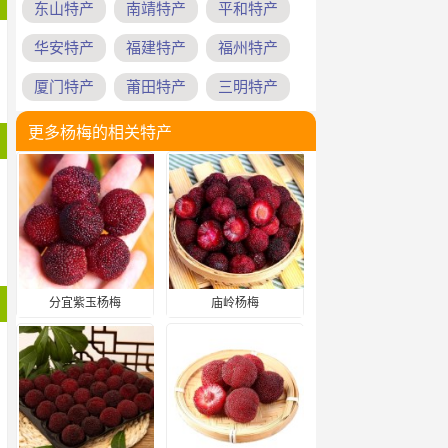
东山特产
南靖特产
平和特产
华安特产
福建特产
福州特产
厦门特产
莆田特产
三明特产
更多杨梅的相关特产
分宜紫玉杨梅
庙岭杨梅