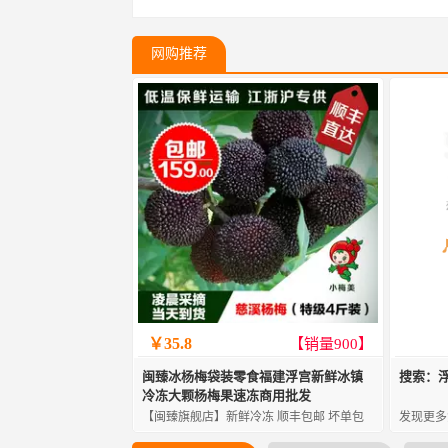
网购推荐
￥35.8
【销量900】
闽臻冰杨梅袋装零食福建浮宫新鲜冰镇
搜索：
冷冻大颗杨梅果速冻商用批发
【闽臻旗舰店】新鲜冷冻 顺丰包邮 坏单包
发现更多
赔