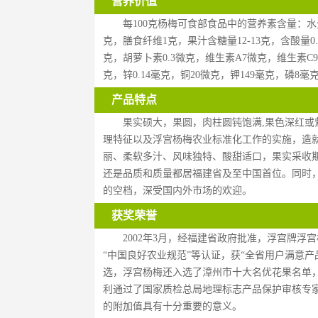
营养价值
每100克杨梅可食部食品中的营养素含量：水分83
克，膳食纤维1克，果汁含糖量12-13克，含酸量0.
克，胡萝卜素0.3微克，维生素A7微克，维生素C9毫
克，锌0.14毫克，铜20微克，钾149毫克，磷8毫克
产品特点
果实硕大，果圆，肉柱圆钝饱满,果色深红
理特征以及浮宫杨梅农业标准化工作的实施，造
丽、柔软多汁、风味独特、酸甜适口，果实采收期
还是品质和质量都居福建省及至中国首位。同时，
的空档，深受国内外市场的欢迎。
获奖荣誉
2002年3月，经福建省政府批准，浮宫牌浮
“中国良好农业规范”等认证，获“全省用户满意产品
选，浮宫杨梅还入选了漳州市十大名优花果名单
利通过了国家质检总局地理标志产品保护审核专
的附加值具有十分重要的意义。