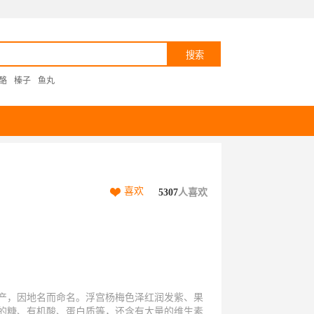
酪
榛子
鱼丸
喜欢
5307
人喜欢
产，因地名而命名。浮宫杨梅色泽红润发紫、果
的糖、有机酸、蛋白质等，还含有大量的维生素