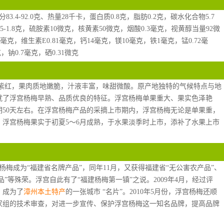
.4-92.0克、热量28千卡，蛋白质0.8克，脂肪0.2克，碳水化合物5.7
5-1.8克，硫胺素10微克，核黄素50微克，烟酸0.3毫克，视黄醇当量92微
克，维生素E0.81毫克，钙14毫克，镁10毫克，铁1毫克，锰0.72毫
，钠0.7毫克，硒0.31微克
或紫红，果肉质地嫩脆，汁液丰富，味甜微酸。原产地独特的气候特点与地
就了浮宫杨梅早熟、品质优良的特征。浮宫杨梅单果重大、果实色泽艳
50天左右。在浮宫杨梅产品的采摘上市期内，浮宫杨梅无论是单果重，
浮宫杨梅果实于初夏5～6月成熟，于水果淡季时上市，添补了水果上市
宫杨梅成为“福建省名牌产品”，同年11月，又获得福建省“无公害农产品”、
”等殊荣。浮宫自此有了“福建杨梅第一镇”之说。2009年4月，经过评
，成为了
漳州本土特产
的一张城市 “名片”。2010年5月份，浮宫杨梅还顺
家组的技术审查，对进一步宣传、保护浮宫杨梅这一知名品牌，提高品牌