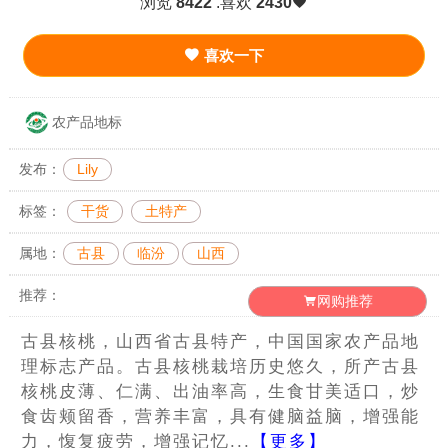
浏览
8422
.喜欢
2430
喜欢一下
农产品地标
发布：
Lily
标签：
干货
土特产
属地：
古县
临汾
山西
推荐：
网购推荐
古县核桃，山西省古县特产，中国国家农产品地
理标志产品。古县核桃栽培历史悠久，所产古县
核桃皮薄、仁满、出油率高，生食甘美适口，炒
食齿颊留香，营养丰富，具有健脑益脑，增强能
力，愎复疲劳，增强记忆...
【更多】