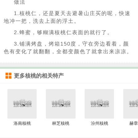
做法
1.核桃仁，还是夏天去避暑山庄买的呢，快速
地冲一把，洗去上面的浮土。
2.蜂蜜，够糊满核桃仁表面的就行了。
3.铺满烤盘，烤箱150度，守在旁边看着，颜
色有变化了就翻翻，全都变颜色了就拿出来凉凉。
更多
核桃
的相关特产
洛南核桃
林芝核桃
汾州核桃
赫章