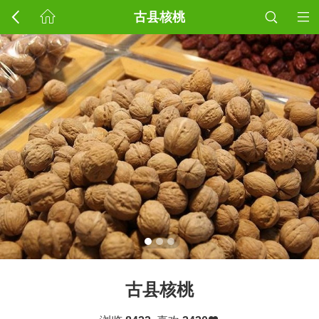
古县核桃
古县核桃