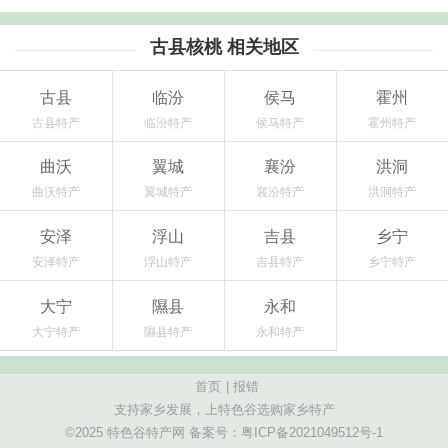
古县核桃 相关地区
古县
临汾
侯马
霍州
古县特产
临汾特产
侯马特产
霍州特产
曲沃
翼城
襄汾
洪洞
曲沃特产
翼城特产
襄汾特产
洪洞特产
安泽
浮山
吉县
乡宁
安泽特产
浮山特产
吉县特产
乡宁特产
大宁
隰县
永和
大宁特产
隰县特产
永和特产
首页
|
报错
支持家乡发展，上特色谷选购家乡特产
©2025 特色谷特产网 备案号：
粤ICP备2021049512号-1