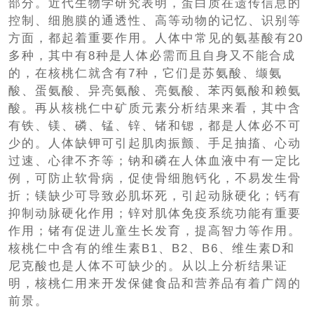
部分。近代生物学研究表明，蛋白质在遗传信息的
控制、细胞膜的通透性、高等动物的记忆、识别等
方面，都起着重要作用。人体中常见的氨基酸有20
多种，其中有8种是人体必需而且自身又不能合成
的，在核桃仁就含有7种，它们是苏氨酸、缬氨
酸、蛋氨酸、异亮氨酸、亮氨酸、苯丙氨酸和赖氨
酸。再从核桃仁中矿质元素分析结果来看，其中含
有铁、镁、磷、锰、锌、锗和锶，都是人体必不可
少的。人体缺钾可引起肌肉振颤、手足抽搐、心动
过速、心律不齐等；钠和磷在人体血液中有一定比
例，可防止软骨病，促使骨细胞钙化，不易发生骨
折；镁缺少可导致必肌坏死，引起动脉硬化；钙有
抑制动脉硬化作用；锌对肌体免疫系统功能有重要
作用；锗有促进儿童生长发育，提高智力等作用。
核桃仁中含有的维生素B1、B2、B6、维生素D和
尼克酸也是人体不可缺少的。从以上分析结果证
明，核桃仁用来开发保健食品和营养品有着广阔的
前景。