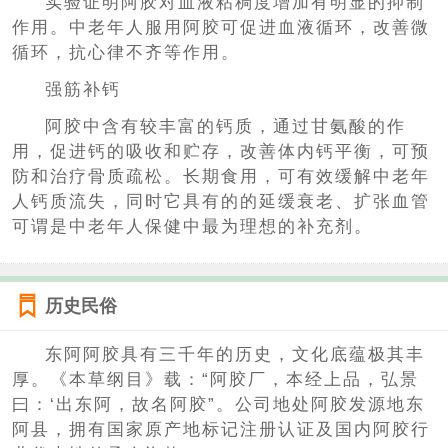
实验证明阿胶对血液粘稠度增加有明显的抑制
作用。中老年人服用阿胶可促进血液循环，改善微
循环，抗心律不齐等作用。
强筋补钙
阿胶中含有较丰富的钙质，通过甘氨酸的作
用，促进钙的吸收和贮存，改善体内钙平衡，可预
防和治疗骨质疏松。长期食用，可有效缓解中老年
人钙质流失，同时它具有的的延缓衰老、扩张血管
可谓是中老年人保健中最为理想的补充剂。
历史民俗
东阿阿胶具有三千年的历史，文化底蕴极其丰
厚。《本草纲目》载：“阿胶厂，本经上品，弘景
曰：‘出东阿，故名阿胶”。公司地处阿胶发源地东
阿县，拥有国家原产地标记注册认证及国内阿胶行