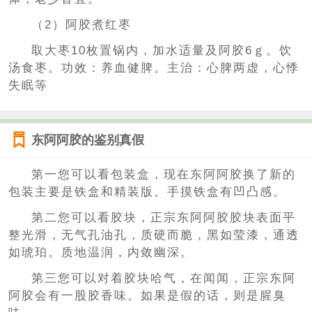
（2）阿胶煮红枣
取大枣10枚置锅内，加水适量及阿胶6ｇ。饮
汤食枣。功效：养血健脾。主治：心脾两虚，心悸
失眠等
东阿阿胶的鉴别真假
第一您可以看包装盒，现在东阿阿胶换了新的
包装主要是铁盒和精装版。手摸铁盒有凹凸感。
第二您可以看胶块，正宗东阿阿胶胶块表面平
整光滑，无气孔油孔，质硬而脆，黑如莹漆，通透
如琥珀。质地温润，内敛幽深。
第三您可以对着胶块哈气，在闻闻，正宗东阿
阿胶会有一股胶香味。如果是假的话，则是腥臭