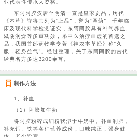
业代表性传承人资格。
东阿阿胶汉唐至明清一直是皇家贡品，历代
《本草》皆将其列为“上品”，誉为“圣药”。千年临
床及现代科学检测证实，东阿阿胶具有补气养血、
滋阴润燥等多重功效，系中医治疗血虚的首选之
品，我国首部药物学专著《神农本草经》称“久
服，轻身益气”。经过整理，关于东阿阿胶的古代
经典名方多达3200余首。
制作方法
1、补血
（1）阿胶加牛奶
将阿胶粉碎成细粉状溶于牛奶中。补血润肺，
补充钙、铁等各种营养成份，口味纯正，强身健
体，老少皆宜。