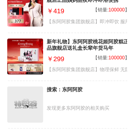
舰店正品姨妈熬夜即冲即溶便携
【销量:
100000
】
￥419
【东阿阿胶集团旗舰店】即冲即饮 服用
新年礼物】东阿阿胶桃花姬阿胶糕正
品旗舰店送礼盒长辈年货马年
【销量:
100000
】
￥299
【东阿阿胶集团旗舰店】物理保鲜 无防腐 独
搜索：东阿阿胶
发现更多东阿阿胶的相关购买