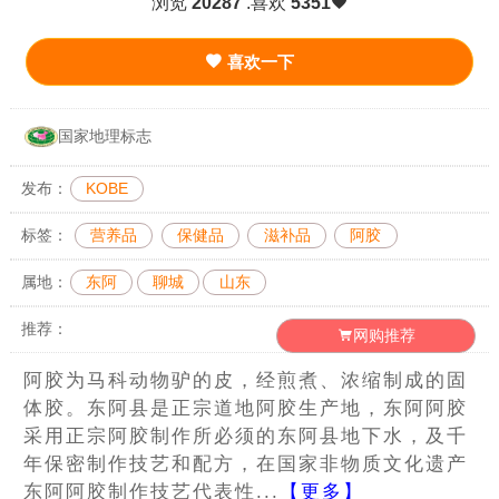
浏览
20287
.喜欢
5351
喜欢一下
国家地理标志
发布：
KOBE
标签：
营养品
保健品
滋补品
阿胶
属地：
东阿
聊城
山东
推荐：
网购推荐
阿胶为马科动物驴的皮，经煎煮、浓缩制成的固
体胶。东阿县是正宗道地阿胶生产地，东阿阿胶
采用正宗阿胶制作所必须的东阿县地下水，及千
年保密制作技艺和配方，在国家非物质文化遗产
东阿阿胶制作技艺代表性...
【更多】