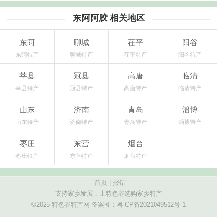
东阿阿胶 相关地区
东阿
聊城
茌平
阳谷
东阿特产
聊城特产
茌平特产
阳谷特产
莘县
冠县
高唐
临清
莘县特产
冠县特产
高唐特产
临清特产
山东
济南
青岛
淄博
山东特产
济南特产
青岛特产
淄博特产
枣庄
东营
烟台
枣庄特产
东营特产
烟台特产
首页
|
报错
支持家乡发展，上特色谷选购家乡特产
©2025 特色谷特产网 备案号：
粤ICP备2021049512号-1