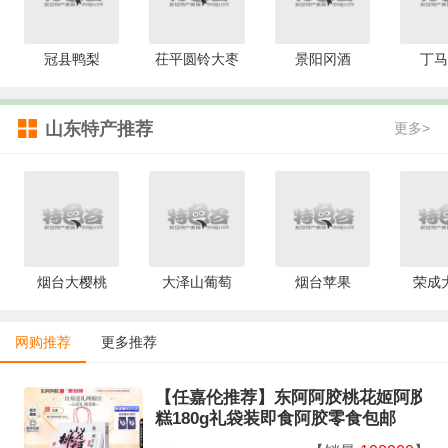
冠县鸭梨
茌平圆铃大枣
景阳冈酒
丁马
山东特产推荐
更多>
烟台大樱桃
大泽山葡萄
烟台苹果
荣成
网购推荐
更多推荐
【任嘉伦推荐】东阿阿胶桃花姬阿胶
糕180g礼袋装即食阿胶零食包邮