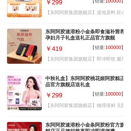
【销量:
100000
】
￥299
【东阿阿胶集团旗舰店】道地原料 匠心品质
东阿阿胶速溶粉小金条即食滋补营养
孕妇月子礼盒送礼正品官方旗舰
【销量:
100000
】
￥419
【东阿阿胶集团旗舰店】即冲即饮 服用
中秋礼盒】东阿阿胶桃花姬阿胶糕正
品官方旗舰店送礼盒
【销量:
100000
】
￥299
【东阿阿胶集团旗舰店】物理保鲜 无防腐 独
东阿阿胶速溶粉小金条阿胶粉官方旗