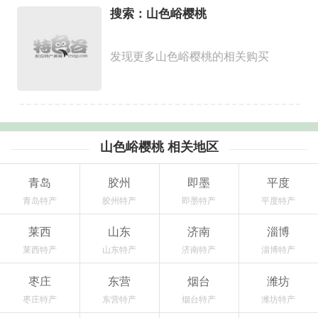
搜索：山色峪樱桃
发现更多山色峪樱桃的相关购买
山色峪樱桃 相关地区
青岛
胶州
即墨
平度
青岛特产
胶州特产
即墨特产
平度特产
莱西
山东
济南
淄博
莱西特产
山东特产
济南特产
淄博特产
枣庄
东营
烟台
潍坊
枣庄特产
东营特产
烟台特产
潍坊特产