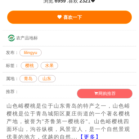
浏览
6959
.喜欢
2321
喜欢一下
农产品地标
发布：
lilingyu
标签：
樱桃
水果
属地：
青岛
山东
推荐：
网购推荐
山色峪樱桃是位于山东青岛的特产之一，山色峪
樱桃是位于青岛城阳区夏庄街道的一个著名樱桃
产地，被誉为"齐鲁第一樱桃谷"。山色峪樱桃四
面环山，沟谷纵横，风景宜人，是一个自然景观
优美的地方，优越的自然...
【更多】