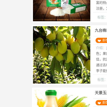
富的特
注册，
标签
九台晚
喜
介绍：
色；果
佳，抗
通过吉
李子能
标签
天景玉
喜