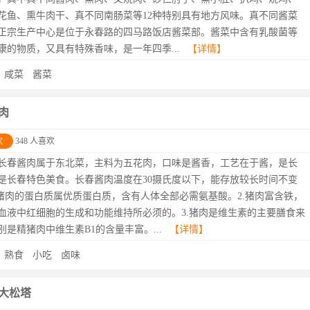
花鱼、熏牛肉干、真不同南肠菜等12种特别具有地方风味。真不同酱菜
正宗生产中心是位于永春路的四马路饭店酱菜部。酱菜中含有乳酸菌等
康的物质，又具有特殊香味，是一年四季...
【详情】
：
咸菜
酱菜
肉
欢
348 人喜欢
长春酱肉属于东北菜，主料为五花肉，口味是酱香，工艺在于酱，是长
是长春特色美食。长春酱肉温度在30摄氏度以下，能存放较长时间不变
.猪肉的蛋白质属优质蛋白质，含有人体全部必需氨基酸。2.猪肉富含铁，
血液中红细胞的生成和功能维持所必须的。3.猪肉是维生素的主要膳食来
别是精猪肉中维生素B1的含量丰富。...
【详情】
：
熟食
小吃
卤味
大松塔