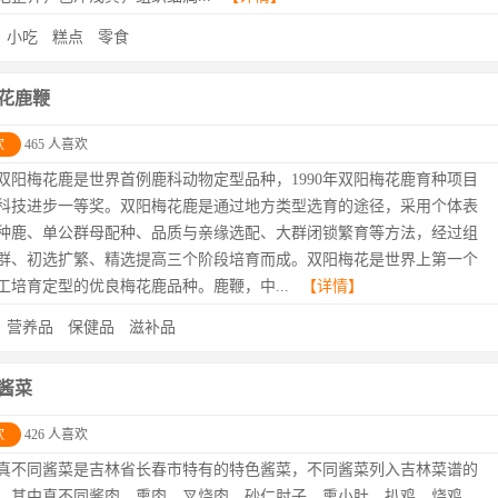
：
小吃
糕点
零食
花鹿鞭
欢
465 人喜欢
双阳梅花鹿是世界首例鹿科动物定型品种，1990年双阳梅花鹿育种项目
科技进步一等奖。双阳梅花鹿是通过地方类型选育的途径，采用个体表
种鹿、单公群母配种、品质与亲缘选配、大群闭锁繁育等方法，经过组
群、初选扩繁、精选提高三个阶段培育而成。双阳梅花是世界上第一个
工培育定型的优良梅花鹿品种。鹿鞭，中...
【详情】
：
营养品
保健品
滋补品
酱菜
欢
426 人喜欢
真不同酱菜是吉林省长春市特有的特色酱菜，不同酱菜列入吉林菜谱的
种，其中真不同酱肉、熏肉、叉烧肉、砂仁肘子、熏小肚、扒鸡、烧鸡、