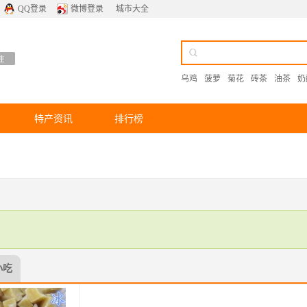
QQ登录
微博登录
城市大全
乌鸡
菠萝
菊花
砖茶
油茶
奶
特产资讯
排行榜
小吃