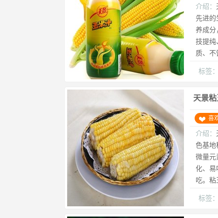
介绍：
先进的
养成分
技提纯
质、不
标签
天景粘
喜
介绍：
色基地
微量元
化、易
吃。粘
标签