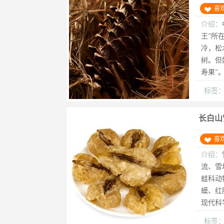
喜
介绍：
王”所
冷，松
树。但
寿果”
标签
长白山
喜
介绍：
流、雪
蛙科动
蟆、红
现代科
标签