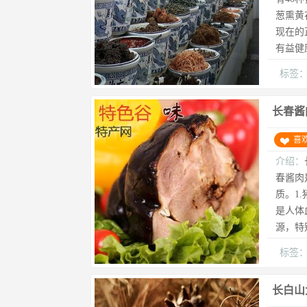
葱熏黄
现在的
有益健
标签
长春酱
喜
介绍：
春酱肉
质。1
是人体
源，特
标签
长白山