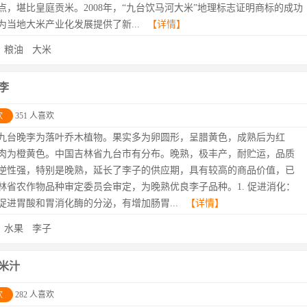
点，堪比皇庭贡米。2008年，“九台饮马河大米”地理标志证明商标的成功
为当地大米产业化发展提供了新...
【详情】
：
粮油
大米
李
欢
351 人喜欢
九台晚李为落叶乔木植物。果实多为卵圆形，呈腊黄色，成熟后为红
肉为橙黄色。中国吉林省九台市有分布。晚熟，极丰产，耐贮运，品质
逆性强，特别是晚熟，延长了李子的供应期，具有较高的商品价值，已
林省农作物品种审定委员会审定，为晚熟优良李子品种。1. 促进消化：
促进胃酸和胃消化酶的分泌，有增加肠胃...
【详情】
：
水果
李子
米汁
欢
282 人喜欢