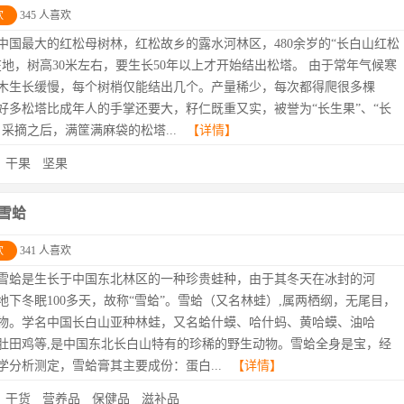
欢
345 人喜欢
中国最大的红松母树林，红松故乡的露水河林区，480余岁的“长白山红松
在地，树高30米左右，要生长50年以上才开始结出松塔。 由于常年气候寒
木生长缓慢，每个树梢仅能结出几个。产量稀少，每次都得爬很多棵
好多松塔比成年人的手掌还要大，籽仁既重又实，被誉为“长生果”、“长
。采摘之后，满筐满麻袋的松塔...
【详情】
：
干果
坚果
雪蛤
欢
341 人喜欢
雪蛤是生长于中国东北林区的一种珍贵蛙种，由于其冬天在冰封的河
地下冬眠100多天，故称“雪蛤”。雪蛤（又名林蛙）,属两栖纲，无尾目，
物。学名中国长白山亚种林蛙，又名蛤什蟆、哈什蚂、黄哈蟆、油哈
肚田鸡等,是中国东北长白山特有的珍稀的野生动物。雪蛤全身是宝，经
学分析测定，雪蛤膏其主要成份：蛋白...
【详情】
：
干货
营养品
保健品
滋补品