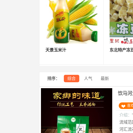
天景玉米汁
东北特产冻豆腐
排序：
综合
人气
最新
饮马河
喜
介绍：
流域范
河汇流