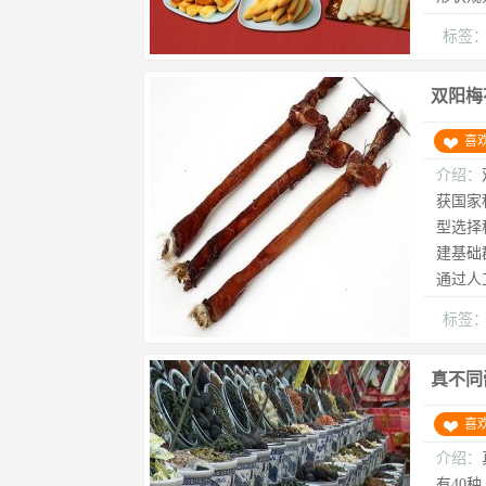
标签
双阳梅
喜
介绍：
获国家
型选择
建基础
通过人
标签
真不同
喜
介绍：
有40