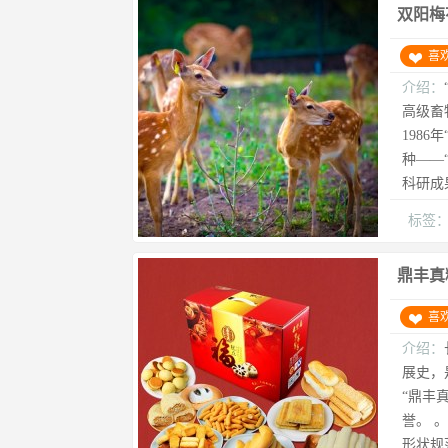
双阳梅
喜
介绍：
高级畜
198
种——
科研成
标签
鼎丰真
喜
介绍：
展史，
“鼎丰
誉。 
形状规