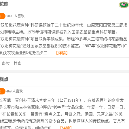
花鹿
欢
5090 人喜欢
“双阳梅花鹿育种”科研课题始于二十世纪60年代，由原双阳国营第三鹿场
牧师韩坤主持。1979年该科研课题被列入国家农垦部重点科研项目。
6年“双阳梅花鹿育种”项目取得丰硕成果，历经20多年人工培育的梅花鹿新品
“双阳梅花鹿”通过国家农垦部组织的技术鉴定。1987年“双阳梅花鹿育种”
果获农牧渔业部科技进步二...
【详情】
：
畜牧
牲畜
糕点
欢
469 人喜欢
长春鼎丰真创办于清末宣统三年（公元1911年），有着近百年的企业发
是长春市和吉林省家喻户晓的“老字号”食品企业。年复一年，日复一日，
真”在长春和关东一带素有“糕点之王，月饼之冠，汤圆、元宵之最”的美
。绿豆糕是传统的清凉解热的夏令食品，也是满族人的传统糕点。它具有
范整齐，色泽浅黄，组织细润...
【详情】