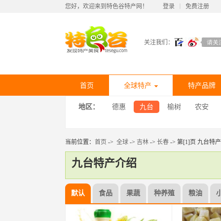
您好，欢迎来到特色谷特产网！
登录
丨
免费注册
关注我们：
首页
全球特产
特产品牌
地区：
德惠
九台
榆树
农安
当前位置：
首页
->
全球
->
吉林
->
长春
-> 第[1]页 九台特产
九台特产介绍
默认
食品
果蔬
种养殖
粮油