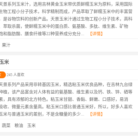
天景系列玉米汁，选用吉林黄金玉米带优质鲜糯玉米为原料，采用国际
生物工程小分子技术，科学精制而成，产品萃取了鲜糯玉米中的丰富营
，是谷物饮料的创新产品。天景玉米汁通过生物工程小分子技术，高科
、萃取杀菌，使鲜糯玉米中的蛋白质、氨基酸、多肽、维生素、矿物
饱和脂肪酸、膳食纤维等22种营养成分充分...
【详情】
：
果汁
玉米
欢
245 人喜欢
天景系列产品采用非转基因玉米，精选粘玉米优良品种，在吉林九台绿
种植，该产品富含对人体有益的氨基酸、维生素以及钙、铁、锌、硒等
素，具有浓郁的北方特色。粘玉米甘甜、香黏、鲜嫩、口感好，易消
吸收、微量元素含量高。粘玉米口感比普通玉米好，所以，好多人喜欢
玉米与普通玉米的差别，不是含糖量的多少...
【详情】
：
蔬菜
粮油
玉米