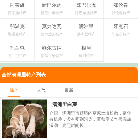
阿荣旗
新巴尔虎
陈巴尔虎
鄂伦春
阿荣旗特产
新巴尔虎特产
陈巴尔虎特产
鄂伦春特产
鄂温克
莫力达瓦
满洲里
牙克石
鄂温克特产
莫力达瓦特产
满洲里特产
牙克石特产
扎兰屯
额尔古纳
根河
扎兰屯特产
额尔古纳特产
根河特产
全部满洲里特产列表
综合
人气
最新
满洲里白蘑
介绍：
满洲里市辖境的草原土壤松散，富含
有机质，没有受到污染，夏秋季节气候温凉
湿润，光照时间长，...