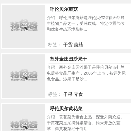
483
呼伦贝尔蘑菇
介绍：
呼伦贝尔蘑菇是呼伦贝尔特有天然野
生植物产品之一，受纬度线、特定位置气候
和优良生态环境影响...
标签：
干货 菌菇
438
塞外金庄园沙果干
介绍：
塞外金庄园沙果干是呼伦贝尔市扎兰
屯蓝林食品厂生产，2006年上市，被评为绿
色食品。沙果干是沙...
标签：
干果 零食
428
呼伦贝尔黄花菜
介绍：
黄花菜为素食上品，深受外商欢迎。
干黄花菜是采摘鲜嫩清香、尚未开放的萱
草，鲜黄花菜经干制后...