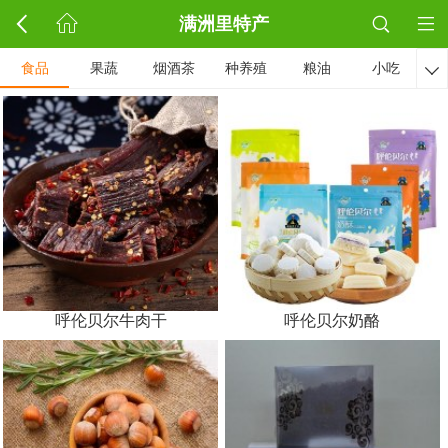
满洲里特产
食品
果蔬
烟酒茶
种养殖
粮油
小吃

呼伦贝尔牛肉干
呼伦贝尔奶酪