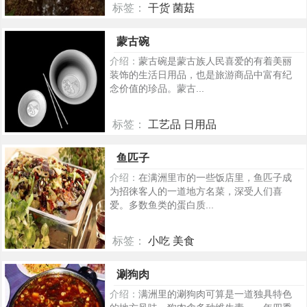
标签：
干货 菌菇
329
蒙古碗
介绍：
蒙古碗是蒙古族人民喜爱的有着美丽
装饰的生活日用品，也是旅游商品中富有纪
念价值的珍品。蒙古...
标签：
工艺品 日用品
304
鱼匹子
介绍：
在满洲里市的一些饭店里，鱼匹子成
为招徕客人的一道地方名菜，深受人们喜
爱。多数鱼类的蛋白质...
标签：
小吃 美食
301
涮狗肉
介绍：
满洲里的涮狗肉可算是一道独具特色