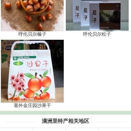
呼伦贝尔榛子
呼伦贝尔松子
塞外金庄园沙果干
满洲里特产相关地区