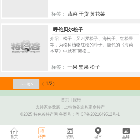
标签：
蔬菜 干货 黄花菜
417
呼伦贝尔松子
介绍：
松子，又叫罗松子、海松子、红松果
等，为松科植物红松的种子。唐代的《海药
本草》中就有“海松...
标签：
干果 坚果 松子
410
（ 1/2）
>
下一页
首页
|
报错
支持家乡发展，上特色谷选购家乡特产
©2025 特色谷特产网 备案号：
粤ICP备2021049512号-1
首页
特产
资讯
城市
品牌