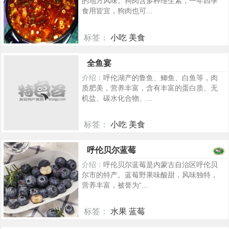
的地方风味。狗肉含多种维生素，一年四季
食用皆宜，狗肉也可...
标签：
小吃 美食
279
全鱼宴
介绍：
呼伦湖产的鲁鱼、鲫鱼、白鱼等，肉
质肥美，营养丰富，含有丰富的蛋白质、无
机盐、碳水化合物、...
标签：
小吃 美食
253
呼伦贝尔蓝莓
介绍：
呼伦贝尔蓝莓是内蒙古自治区呼伦贝
尔市的特产。蓝莓野果味酸甜，风味独特，
营养丰富，被誉为“...
标签：
水果 蓝莓
5618