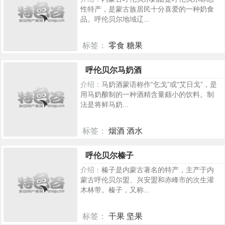
性特产，是蒙古族居民十分喜爱的一种奶食
品。呼伦贝尔地域辽...
标签：
零食 糖果
592
呼伦贝尔马奶酒
介绍：
马奶酒蒙语称作“乞戈”或“艾日戈”，是
用马奶酿制的一种酒精含量颇小的饮料。制
法是将鲜马奶...
标签：
烟酒 酒水
504
呼伦贝尔榛子
介绍：
榛子是内蒙古著名的特产，主产于内
蒙古呼伦贝尔盟、兴安盟和赤峰市的次生灌
木林带。榛子，又称...
标签：
干果 坚果