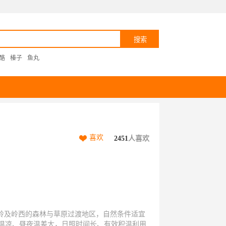
酪
榛子
鱼丸
喜欢
2451
人喜欢
安岭及岭西的森林与草原过渡地区，自然条件适宜
温凉、昼夜温差大，日照时间长、有效积温利用