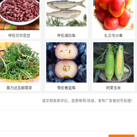
呼伦贝尔芸豆
呼伦湖白鱼
扎兰屯沙果
莫力达瓦柳蒿芽
鄂伦春蓝莓
阿荣玉米
请文明发表评论，恶意辱骂/诽谤，发布广告者封号处理！