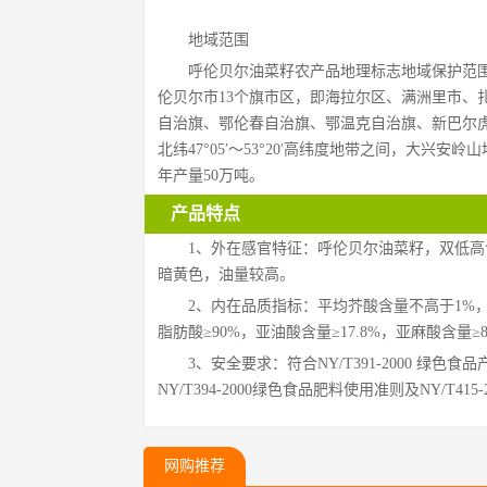
地域范围
呼伦贝尔油菜籽农产品地理标志地域保护范围
伦贝尔市13个旗市区，即海拉尔区、满洲里市、
自治旗、鄂伦春自治旗、鄂温克自治旗、新巴尔虎左旗
北纬47°05′～53°20′高纬度地带之间，大兴
年产量50万吨。
产品特点
1、外在感官特征：呼伦贝尔油菜籽，双低
暗黄色，油量较高。 
2、内在品质指标：平均芥酸含量不高于1%，
脂肪酸≥90%，亚油酸含量≥17.8%，亚麻酸含量≥8
3、安全要求：符合NY/T391-2000 绿色
NY/T394-2000绿色食品肥料使用准则及NY/T
网购推荐