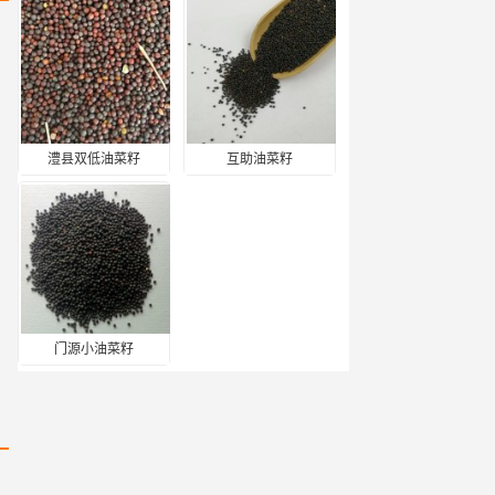
澧县双低油菜籽
互助油菜籽
门源小油菜籽