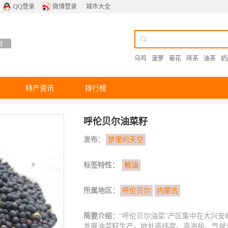
QQ登录
微博登录
城市大全
乌鸡
菠萝
菊花
砖茶
油茶
奶
特产资讯
排行榜
呼伦贝尔油菜籽
发布：
梦里的天空
标签特性：
粮油
所属地区：
呼伦贝尔
内蒙古
简要介绍：
“呼伦贝尔油菜”产区集中在大兴
发展油菜籽生产。地处高纬度、高海拔、气候