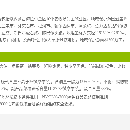
包括以内蒙古海拉尔垦区16个农牧场为主施业区，地域保护范围涵盖呼
扎兰屯市、牙克石市、根河市、额尔古纳市、阿荣旗、莫力达瓦达斡尔族
、新巴尔虎右旗、陈巴尔虎旗。地理坐标为东经115°31′～126°04′、
安岭山地东西两侧，及向呼伦贝尔大草原过渡地段。地域保护总面积300万亩，
高含油。角果密，结荚多，籽粒饱满，种皮呈黑色、暗褐或红褐色，少数
硫甙含量不高于26微摩尔/克，含油量一般为42％～46％。不饱和脂肪酸
.5%。副产品菜粕硫甙含量11-27.73微摩尔/克，蛋白含量≥38%。 
食品产地环境技术条件准则、NY/T393-2000绿色食品农药使用准则、
415-2000低芥酸低硫苷油菜籽标准的安全要求。