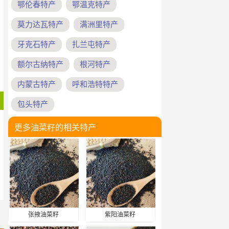
鄂伦春特产
鄂温克特产
莫力达瓦特产
满洲里特产
牙克石特产
扎兰屯特产
额尔古纳特产
根河特产
内蒙古特产
呼和浩特特产
包头特产
更多油菜籽的相关特产
张掖油菜籽
紫阳油菜籽