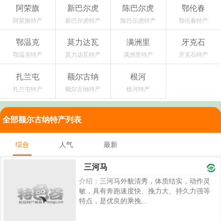
阿荣旗
新巴尔虎
陈巴尔虎
鄂伦春
阿荣旗特产
新巴尔虎特产
陈巴尔虎特产
鄂伦春特产
鄂温克
莫力达瓦
满洲里
牙克石
鄂温克特产
莫力达瓦特产
满洲里特产
牙克石特产
扎兰屯
额尔古纳
根河
扎兰屯特产
额尔古纳特产
根河特产
全部额尔古纳特产列表
综合
人气
最新
三河马
介绍：
三河马外貌清秀，体质结实，动作灵
敏，具有奔跑速度快、挽力大、持久力强等
特点，是优良的乘挽...