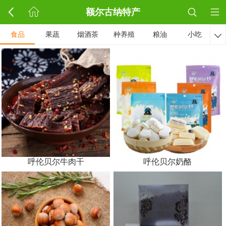
额尔古纳特产
食品
果蔬
烟酒茶
种养殖
粮油
小吃

呼伦贝尔牛肉干
呼伦贝尔奶酪