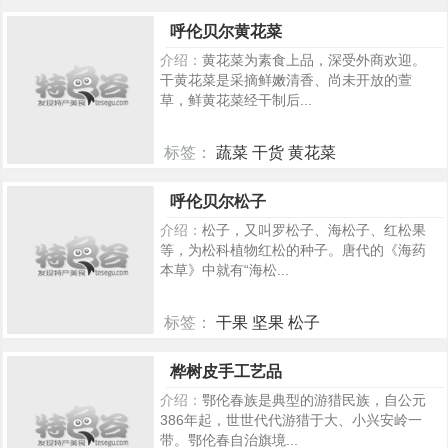
428
呼伦贝尔黄花菜
介绍：
黄花菜为素食上品，深受外商欢迎。
干黄花菜是采摘鲜嫩清香、尚未开放的萱
草，鲜黄花菜经干制后...
标签：
蔬菜 干货 黄花菜
417
呼伦贝尔松子
介绍：
松子，又叫罗松子、海松子、红松果
等，为松科植物红松的种子。唐代的《海药
本草》中就有“海松...
标签：
干果 坚果 松子
410
桦树皮手工艺品
介绍：
鄂伦春族是典型的游猎民族，自公元
386年起，世世代代游猎于大、小兴安岭一
带。鄂伦春自治旗境...