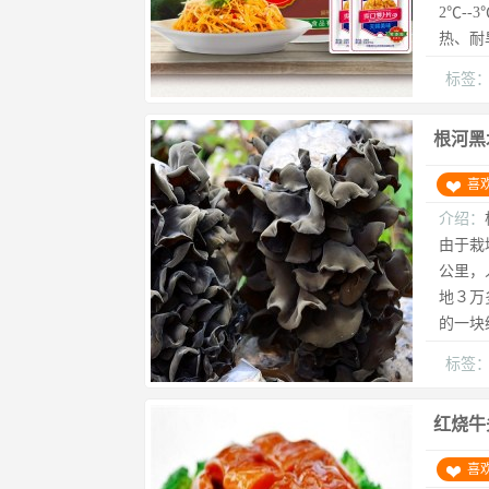
2℃--
热、耐旱
标签
根河黑
喜
介绍：
由于栽
公里，
地３万
的一块
标签
红烧牛
喜