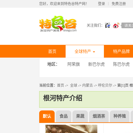
您好，欢迎来到特色谷特产网！
登录
丨
免费注册
关注我们：
首页
全球特产
特产品牌
地区：
阿荣旗
新巴尔虎
陈巴尔虎
当前位置：
首页
->
全球
->
内蒙古
->
呼伦贝尔
-> 第[1]页
根河特产介绍
默认
食品
果蔬
烟酒茶
种养殖