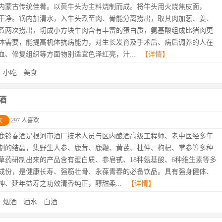
内蒙古传统佳肴。以黄牛头为主料烧制而成。将牛头用火烧焦皮面，
干净。锅内加清水，入牛头煮至肉、骨能分离捞出，取其肉加葱、姜、
煮两次捞出，切成小方块牛肉含有丰富的蛋白质，氨基酸组成比猪肉更
体需要，能提高机体抗病能力，对生长发育及手术后、病后调养的人在
血、修复组织等方面物别适宜色泽红亮，汁...
【详情】
：
小吃
美食
酒
欢
297 人喜欢
鹿铃春酒是根河市酒厂技术人员与区内酿酒高级工程师、老中医经多年
制的结晶，集野生人参、鹿茸、鹿鞭、黄芪、杜仲、枸杞、掌参等多种
草药研制出来的产品含有蛋白质、参皂甙、18种氨基酸、6种维生素等多
成份，是健康长寿、强筋壮骨、永葆青春的必备饮品。具有强身健体、
神、延年益寿之功效清香纯正，醇甜柔...
【详情】
：
烟酒
酒水
白酒