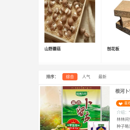
山野蘑菇
刨花板
排序：
综合
人气
最新
根河卜
喜
介绍：
林林间
种子略