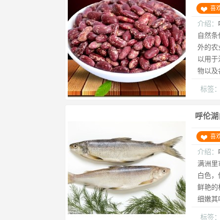
喜
介绍：
自然条
外的农
以用于
物以及
标签
呼伦湖
喜
介绍：
满洲里
白色，
鲜艳的桔
细嫩其
标签