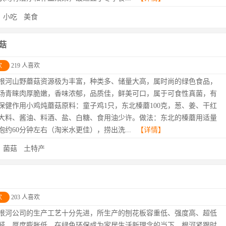
：
小吃
美食
菇
欢
219 人喜欢
根河山野蘑菇资源极为丰富，种类多、储量大高，属时尚的绿色食品，
场青睐肉厚脆嫩，香味浓郁，品质佳，鲜美可口，属于可食性真菌，有
保健作用小鸡炖蘑菇原料：童子鸡1只，东北榛蘑100克，葱、姜、干红
大料、酱油、料酒、盐、白糖、食用油少许。做法：东北的榛蘑用适量
泡约60分钟左右（淘米水更佳），捞出洗...
【详情】
：
菌菇
土特产
欢
203 人喜欢
根河公司的生产工艺十分先进，所生产的刨花板容重低、强度高、超低
醛、厚度膨胀低。在绿色环保成为家居生活新理念的当下，根河紧跟时