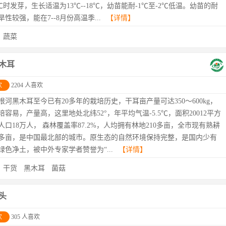
3℃时发芽，生长适温为13℃--18℃，幼苗能耐-1℃至-2℃低温。幼苗的耐
性较强，能在7--8月份高温季...
【详情】
：
蔬菜
木耳
欢
2204 人喜欢
根河黑木耳至今已有20多年的栽培历史，干耳亩产量可达350～600kg，
培容易，产量高，这里地处北纬52°，年平均气温-5.5℃，面积20012平方
人口18万人， 森林覆盖率87.2%，人均拥有林地210多亩，全市现有熟耕
多亩，是中国最北部的城市。原生态的自然环境保持完整，是国内少有
绿色净土，被中外专家学者赞誉为“...
【详情】
：
干货
黑木耳
菌菇
头
欢
305 人喜欢