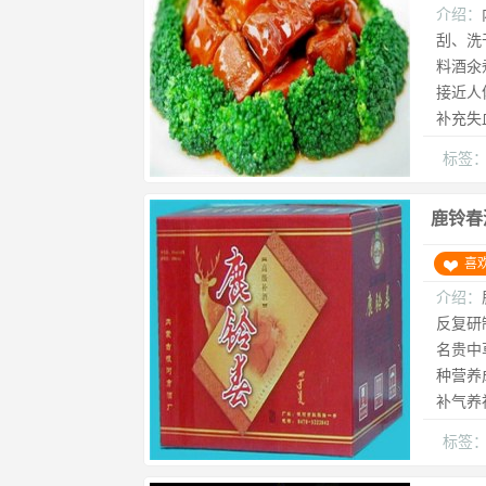
介绍：
刮、洗
料酒氽
接近人
补充失
标签
鹿铃春
喜
介绍：
反复研
名贵中
种营养
补气养
标签