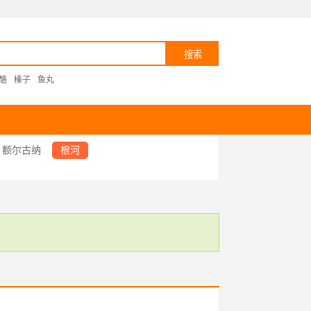
酪
榛子
鱼丸
额尔古纳
根河