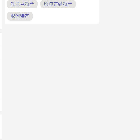
扎兰屯特产
额尔古纳特产
根河特产