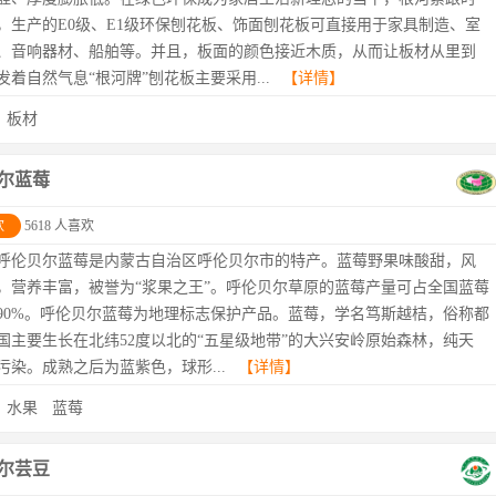
，生产的E0级、E1级环保刨花板、饰面刨花板可直接用于家具制造、室
、音响器材、船舶等。并且，板面的颜色接近木质，从而让板材从里到
发着自然气息“根河牌”刨花板主要采用...
【详情】
：
板材
尔蓝莓
欢
5618 人喜欢
呼伦贝尔蓝莓是内蒙古自治区呼伦贝尔市的特产。蓝莓野果味酸甜，风
，营养丰富，被誉为“浆果之王”。呼伦贝尔草原的蓝莓产量可占全国蓝莓
90%。呼伦贝尔蓝莓为地理标志保护产品。蓝莓，学名笃斯越桔，俗称都
国主要生长在北纬52度以北的“五星级地带”的大兴安岭原始森林，纯天
污染。成熟之后为蓝紫色，球形...
【详情】
：
水果
蓝莓
尔芸豆