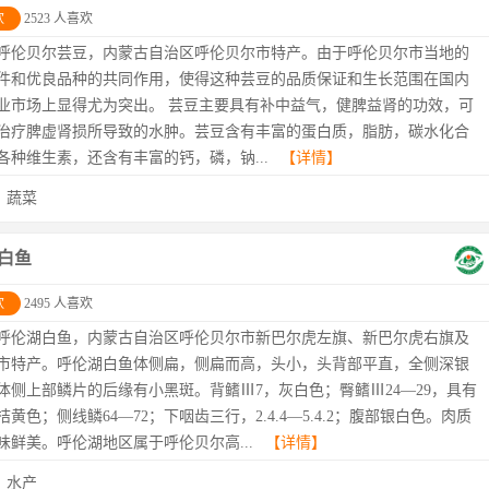
欢
2523 人喜欢
呼伦贝尔芸豆，内蒙古自治区呼伦贝尔市特产。由于呼伦贝尔市当地的
件和优良品种的共同作用，使得这种芸豆的品质保证和生长范围在国内
业市场上显得尤为突出。 芸豆主要具有补中益气，健脾益肾的功效，可
治疗脾虚肾损所导致的水肿。芸豆含有丰富的蛋白质，脂肪，碳水化合
各种维生素，还含有丰富的钙，磷，钠...
【详情】
：
蔬菜
白鱼
欢
2495 人喜欢
呼伦湖白鱼，内蒙古自治区呼伦贝尔市新巴尔虎左旗、新巴尔虎右旗及
市特产。呼伦湖白鱼体侧扁，侧扁而高，头小，头背部平直，全侧深银
体侧上部鳞片的后缘有小黑斑。背鳍Ⅲ7，灰白色；臀鳍Ⅲ24—29，具有
黄色；侧线鳞64—72；下咽齿三行，2.4.4—5.4.2；腹部银白色。肉质
味鲜美。呼伦湖地区属于呼伦贝尔高...
【详情】
：
水产