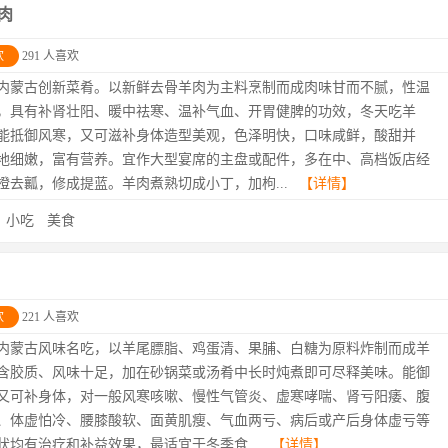
肉
欢
291 人喜欢
内蒙古创新菜肴。以新鲜去骨羊肉为主料烹制而成肉味甘而不腻，性温
，具有补肾壮阳、暖中祛寒、温补气血、开胃健脾的功效，冬天吃羊
能抵御风寒，又可滋补身体造型美观，色泽明快，口味咸鲜，酸甜并
地细嫩，富有营养。宜作大型宴席的主盘或配件，多在中、高档饭店经
橙去瓤，修成提蓝。羊肉煮熟切成小丁，加枸...
【详情】
：
小吃
美食
欢
221 人喜欢
内蒙古风味名吃，以羊尾膘脂、鸡蛋清、果脯、白糖为原料炸制而成羊
含胶质、风味十足，加在砂锅菜或汤肴中长时炖煮即可尽释美味。能御
又可补身体，对一般风寒咳嗽、慢性气管炎、虚寒哮喘、肾亏阳痿、腹
、体虚怕冷、腰膝酸软、面黄肌瘦、气血两亏、病后或产后身体虚亏等
状均有治疗和补益效果，最适宜于冬季食...
【详情】