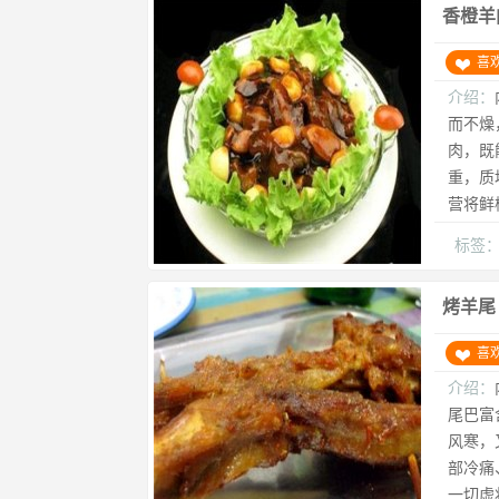
香橙羊
喜
介绍：
而不燥
肉，既
重，质
营将鲜
标签
烤羊尾
喜
介绍：
尾巴富
风寒，
部冷痛
一切虚