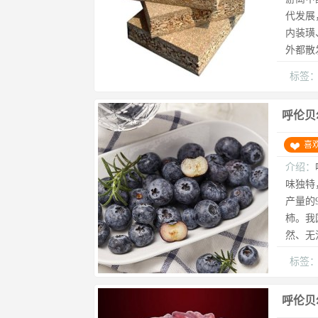
代发展
内装璜
外都散
标签
呼伦贝
喜
介绍：
味独特
产量的
柿。我
然、无
标签
呼伦贝