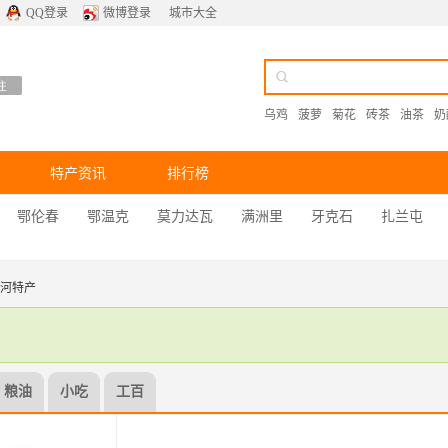
QQ登录
微博登录
城市大全
乌鸡
菠萝
菊花
砖茶
油茶
奶
特产资讯
排行榜
鄂伦春
鄂温克
莫力达瓦
满洲里
牙克石
扎兰屯
 根河特产
粮油
小吃
工百