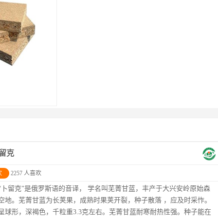
留克
欢
2257 人喜欢
“卜留克”是俄罗斯语的音译， 学名叫芜菁甘蓝，丰产于大兴安岭原始森
空地。芜菁甘蓝为长荚果，成熟时果荚开裂，种子散落 ，应及时采怍。
呈球形，深褐色，千粒重3.3克左右。芜菁甘蓝耐寒耐热性强。种子能在