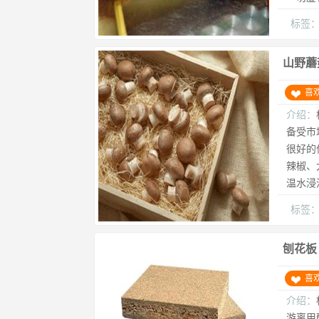
标签
山野蘑
喜
介绍：
备受市
很好的
辣椒、
温水浸
标签
刨花板
喜
介绍：
游离甲