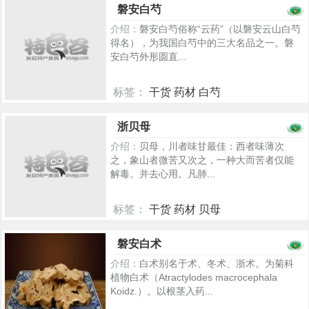
磐安白芍
介绍：
磐安白芍俗称“云药”（以磐安云山白芍
得名），为我国白芍中的三大名品之一。磐
安白芍外形圆直...
标签：
干货 药材 白芍
699
浙贝母
介绍：
贝母，川者味甘最佳：西者味薄次
之，象山者微苦又次之，一种大而苦者仅能
解毒。并去心用。凡肺...
标签：
干货 药材 贝母
674
磐安白术
介绍：
白术别名于术、冬术、浙术。为菊科
植物白术（Atractylodes macrocephala
Koidz.）。以根茎入药...