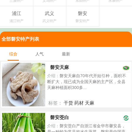
兰溪特产
义乌特产
东阳特产
永康特产
浦江
武义
磐安
浦江特产
武义特产
磐安特产
全部磐安特产列表
综合
人气
最新
磐安天麻
介绍：
磐安天麻自70年代开始引种，面积不
断扩大，现已成为全国天麻的主产区，全县
天麻种植面积300多...
标签：
干货 药材 天麻
5303
磐安茭白
介绍：
磐安茭白产自浙江省金华市馨安县，
是一种较为常见的水生蔬菜。磐安是中国高