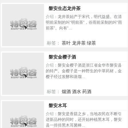
203
磐安生态龙井茶
介绍：
龙井茶始产于宋代，明代益盛。在清
明前采制的叫“明前茶”，谷雨前采制的叫“雨
前茶”。向有“...
标签：
茶叶 龙井茶 绿茶
188
磐安金樱子酒
介绍：
磐安金樱子酒是浙江省金华市磐安县
的特产。金樱子是一种野生的中草药材，金
樱子经过发酵和蒸馏...
标签：
烟酒 酒水 药酒
179
磐安木耳
介绍：
磐安是香菇之乡，当地农民在不断引
进新品种的同时，还开始种植黑木耳，磐安
县一排排黑木耳菌棒...