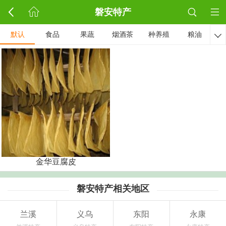
磐安特产
默认
食品
果蔬
烟酒茶
种养殖
粮油

金华豆腐皮
磐安特产相关地区
兰溪
义乌
东阳
永康