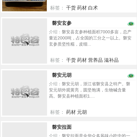
标签：
干货 药材 白术
654
磐安玄参
介绍：
磐安县玄参种植面积7000多亩，总产
量近2000吨，占全国的三分之一以上。磐安
玄参质坚性糯，皮细...
标签：
干货 药材 营养品 滋补品
642
磐安元胡
介绍：
磐安元胡，浙江省磐安县之特产。磐
安元胡外观黄亮，圆坚饱满，生物碱含量
高。磐安县种植面积1....
标签：
药材 元胡
615
磐安拉面
介绍：
磐安拉面是金华众多风味小吃中的一