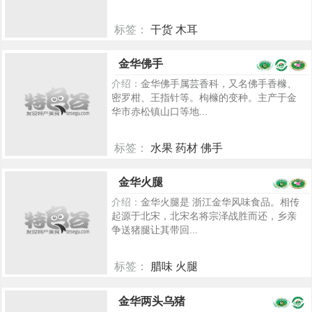
标签：
干货 木耳
170
金华佛手
介绍：
金华佛手属芸香科，又名佛手香橼、
密罗柑、王指针等。枸橼的变种。主产于金
华市赤松镇山口等地...
标签：
水果 药材 佛手
7349
金华火腿
介绍：
金华火腿是 浙江金华风味食品。相传
起源于北宋，北宋名将宗泽战胜而还，乡亲
争送猪腿让其带回...
标签：
腊味 火腿
5338
金华两头乌猪