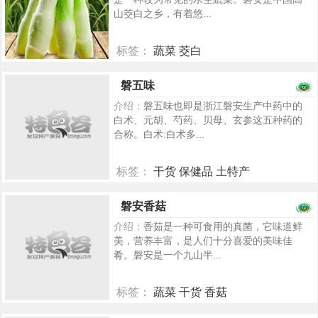
山茭白之乡，有着悠...
标签：
蔬菜 茭白
933
磐五味
介绍：
磐五味也即是浙江磐安生产中药中的
白术、元胡、芍药、贝母、玄参这五种药的
合称。白术:白术多...
标签：
干货 保健品 土特产
724
磐安香菇
介绍：
香茹是一种可食用的真菌，它味道鲜
美，营养丰富，是人们十分喜爱的美味佳
肴。磐安是一个九山半...
标签：
蔬菜 干货 香菇
704