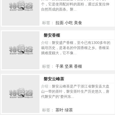
个，它是使用配好料的面粉，通过反复拉伸
自然而成的面条。磐...
标签：
拉面 小吃 美食
244
磐安香榧
介绍：
磐安盛产香榧，至今已有1300多年的
栽培历史，是著名的中国香榧之乡。香榧采
摘难度颇大，它不像...
标签：
干果 坚果 香榧
223
磐安云峰茶
介绍：
磐安云峰茶是产于浙江省磐安县大盘
山一带的茶叶，磐安茶叶生产历史悠久，唐
代磐安产的“婺州东...
标签：
茶叶 绿茶