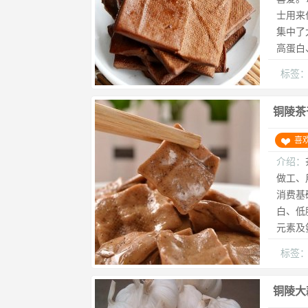
士用来
集中了
高蛋白
标签
铜陵茶
喜
介绍：
做工、
消费基
白、低
元素及
标签
铜陵大