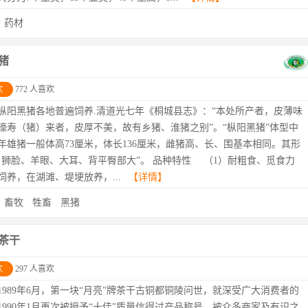
：
药材
猪
欢
772 人喜欢
枞阳黑猪各地普遍饲养.清道光七年《桐城县志》：“本处所产者，皮薄味
濠寿（猪）来者，皮厚不美，故有乡猪、淮猪之别”。“枞阳黑猪”体型中
年雄猪一般体高73厘米，体长136厘米，雌猪高、长、围基本相同。其形
、狮脸、羊眼、大耳、背平臀部大”。 品种特性 （1）耐粗食、觅食力
饲养，在湖滩、堤埂放养，...
【详情】
：
畜牧
牲畜
黑猪
茶干
欢
297 人喜欢
1989年6月，第一块“月亮”牌茶干古铜都铜陵问世，就深受广大消费者的
1990年1月再次被授予“十佳”质量信得过产品称号，被众多商家及有识之