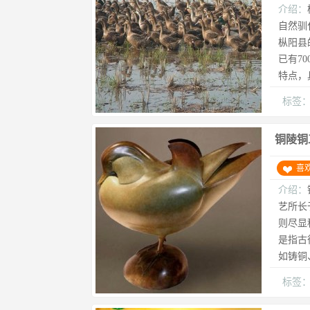
介绍：
自然驯
枞阳县
已有7
特点，
标签
铜陵铜
喜
介绍：
艺所长
则尽显
是指古
如铸铜
标签