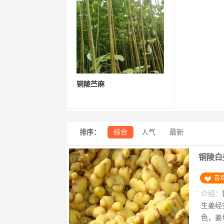
铜陵苎麻
排序：
综合
人气
最新
铜陵白
喜
介绍：
生姜经
色，姜