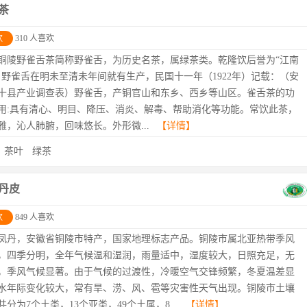
茶
欢
310 人喜欢
铜陵野雀舌茶简称野雀舌，为历史名茶，属绿茶类。乾隆饮后誉为“江南
。野雀舌在明未至清未年间就有生产，民国十一年（1922年）记载：（安
十县产业调查表）野雀舌，产铜官山和东乡、西乡等山区。雀舌茶的功
用:具有清心、明目、降压、消炎、解毒、帮助消化等功能。常饮此茶，
雅，沁人肺腑，回味悠长。外形微...
【详情】
：
茶叶
绿茶
丹皮
欢
849 人喜欢
凤丹，安徽省铜陵市特产，国家地理标志产品。铜陵市属北亚热带季风
，四季分明，全年气候温和湿润，雨量适中，湿度较大，日照充足，无
，季风气候显著。由于气候的过渡性，冷暖空气交锋频繁，冬夏温差显
水年际变化较大，常有旱、涝、风、雹等灾害性天气出现。铜陵市土壤
分为7个土类，13个亚类，49个土属，8...
【详情】