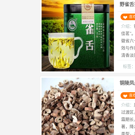
野雀舌
喜
介绍：
佳茗”
徽省六
效与作
清香淡
标签
铜陵凤
喜
介绍：
过渡区
霜期长
著，降
类型，共