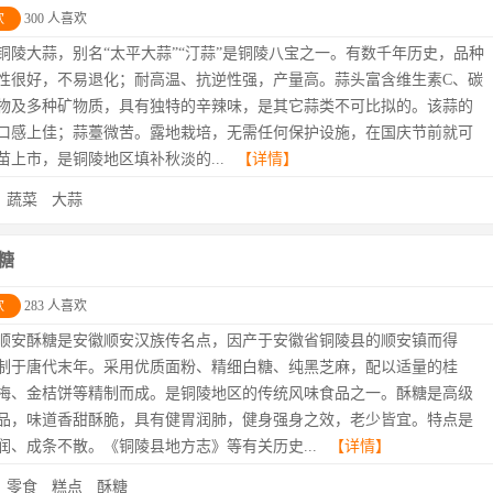
欢
300 人喜欢
铜陵大蒜，别名“太平大蒜”“汀蒜”是铜陵八宝之一。有数千年历史，品种
性很好，不易退化；耐高温、抗逆性强，产量高。蒜头富含维生素C、碳
物及多种矿物质，具有独特的辛辣味，是其它蒜类不可比拟的。该蒜的
口感上佳；蒜薹微苦。露地栽培，无需任何保护设施，在国庆节前就可
苗上市，是铜陵地区填补秋淡的...
【详情】
：
蔬菜
大蒜
糖
欢
283 人喜欢
顺安酥糖是安徽顺安汉族传名点，因产于安徽省铜陵县的顺安镇而得
制于唐代末年。采用优质面粉、精细白糖、纯黑芝麻，配以适量的桂
梅、金桔饼等精制而成。是铜陵地区的传统风味食品之一。酥糖是高级
品，味道香甜酥脆，具有健胃润肺，健身强身之效，老少皆宜。特点是
润、成条不散。《铜陵县地方志》等有关历史...
【详情】
：
零食
糕点
酥糖