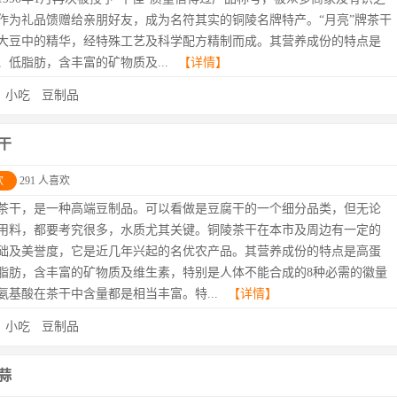
作为礼品馈赠给亲朋好友，成为名符其实的铜陵名牌特产。“月亮”牌茶干
大豆中的精华，经特殊工艺及科学配方精制而成。其营养成份的特点是
、低脂肪，含丰富的矿物质及...
【详情】
：
小吃
豆制品
干
欢
291 人喜欢
茶干，是一种高端豆制品。可以看做是豆腐干的一个细分品类，但无论
用料，都要考究很多，水质尤其关键。铜陵茶干在本市及周边有一定的
础及美誉度，它是近几年兴起的名优农产品。其营养成份的特点是高蛋
脂肪，含丰富的矿物质及维生素，特别是人体不能合成的8种必需的徽量
氨基酸在茶干中含量都是相当丰富。特...
【详情】
：
小吃
豆制品
蒜