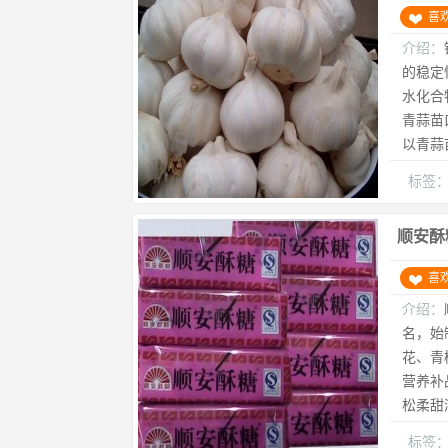
喜
介绍：
的稳定
水化合
青蒜苗
以青蒜
标签
顺安酥
喜
介绍：
名，始
花、青
营养补
松柔甜
标签