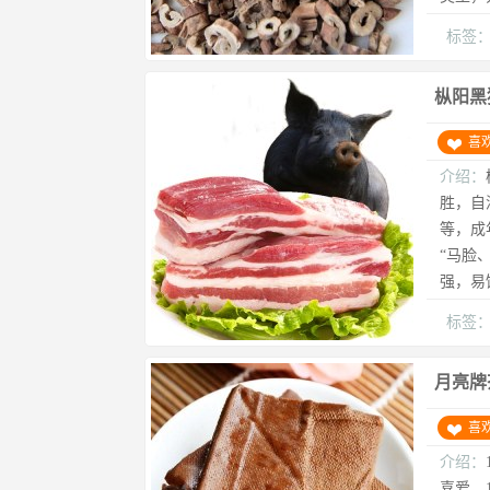
标签
枞阳黑
喜
介绍：
胜，自
等，成
“马脸
强，易
标签
月亮牌
喜
介绍：
喜爱。