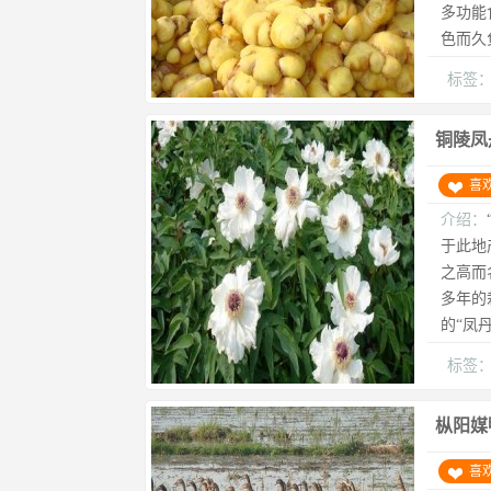
多功能
色而久负
标签
铜陵凤
喜
介绍：
于此地
之高而
多年的
的“凤丹
标签
枞阳媒
喜