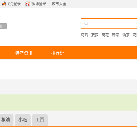
QQ登录
微博登录
城市大全
乌鸡
菠萝
菊花
砖茶
油茶
奶
特产资讯
排行榜
粮油
小吃
工百