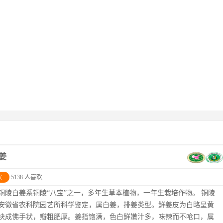
姜
欢
5138 人喜欢
铜陵白姜系铜陵“八宝”之一，多年生草本植物，一年生栽培作物。 铜陵
安徽省农科院园艺所科学鉴定，属白姜，排姜类型。鲜姜皮为白略呈黄
块成佛手状，瓣粗肥厚。姜指饱满，色白鲜嫩汁多，味辣而不呛口，属