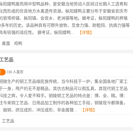
枞阳媒鸭属肉用中型鸭品种，是安徽当地劳动人民经过长期人工选育和
化而形成的优良地方水禽遗传资源。枞阳媒鸭主要分布于安徽省安庆市
的官埠桥镇、枞阳镇、会宫乡、老洲镇等地。据考证，枞阳媒鸭的养殖
00多年的历史。该品种具有可野外放牧、觅食力强、耐粗饲、抗病力强等
具有较强的适应性。 据考证，枞阳媒鸭...
【详情】
：
禽蛋
鸡鸭
工艺品
欢
338 人喜欢
铜陵生产的铜工艺品熔民族传统、当今科技于一炉，集全国各地厂家工
于一身，甩产的无不是精品，其仿古制品可以假乱真，其现代铜工艺品
科技之辉，令人爱不释手。铜陵铜工艺品的特点是：博、全、精。博：
往今来铜工艺品、日用品加工制作的各种加工手段，铜陵现今都俱备，
、煅铜、挤压成形、冲压成形、非金属镀...
【详情】
：
工艺品