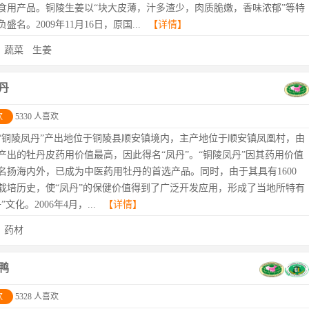
食用产品。铜陵生姜以“块大皮薄，汁多渣少，肉质脆嫩，香味浓郁”等特
盛名。2009年11月16日，原国...
【详情】
：
蔬菜
生姜
丹
欢
5330 人喜欢
“铜陵凤丹”产出地位于铜陵县顺安镇境内，主产地位于顺安镇凤凰村，由
产出的牡丹皮药用价值最高，因此得名“凤丹”。“铜陵凤丹”因其药用价值
名扬海内外，已成为中医药用牡丹的首选产品。同时，由于其具有1600
栽培历史，使“凤丹”的保健价值得到了广泛开发应用，形成了当地所特有
”文化。2006年4月，...
【详情】
：
药材
鸭
欢
5328 人喜欢