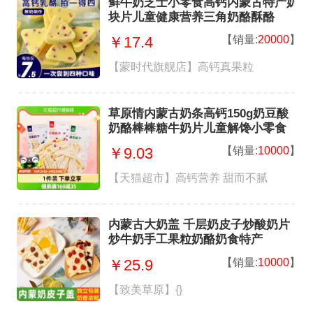
鲜牛奶芝士小零食高钙内蒙古特产奶
块片儿童健康营养三角奶酪酥酪
【销量:
20000
】
￥17.4
【蒙时代旗舰店】高钙真果粒
草原情内蒙古奶条高钙150g奶豆酸
奶酪棒棒糖牛奶片儿童解馋小零食
【销量:
10000
】
￥9.03
【天猫超市】高钙营养 甜而不腻
内蒙古大奶盖 千层奶皮子炒酸奶片
炒牛奶手工果粒奶酪奶食特产
【销量:
10000
】
￥25.9
【致美草原】{}