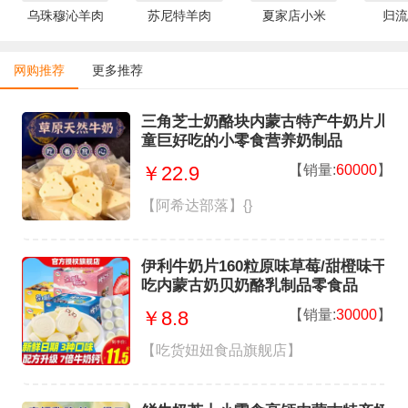
乌珠穆沁羊肉
苏尼特羊肉
夏家店小米
归流
网购推荐
更多推荐
三角芝士奶酪块内蒙古特产牛奶片儿
童巨好吃的小零食营养奶制品
【销量:
60000
】
￥22.9
【阿希达部落】{}
伊利牛奶片160粒原味草莓/甜橙味干
吃内蒙古奶贝奶酪乳制品零食品
【销量:
30000
】
￥8.8
【吃货妞妞食品旗舰店】