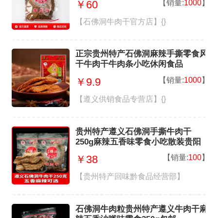
【销量:
1000
】
￥60
【石佛洞牛肉干官方店】{}
正宗贵州特产石佛洞麻辣手撕零食风
干牛肉干牛肉条小吃休闲食品
【销量:
1000
】
￥9.9
【遵义供销食品专营店】{}
贵州特产遵义石佛洞手撕牛肉干
250g麻辣五香味零食小吃散装贵阳
【销量:
100
】
￥38
【贵州特产回味黔食品经营部】
石佛洞牛肉粒贵州特产遵义牛肉干麻