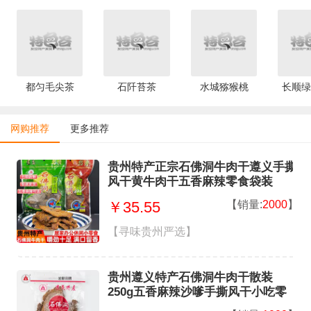
都匀毛尖茶
石阡苔茶
水城猕猴桃
长顺绿
网购推荐
更多推荐
贵州特产正宗石佛洞牛肉干遵义手撕
风干黄牛肉干五香麻辣零食袋装
【销量:
2000
】
￥35.55
【寻味贵州严选】
贵州遵义特产石佛洞牛肉干散装
250g五香麻辣沙嗲手撕风干小吃零
食