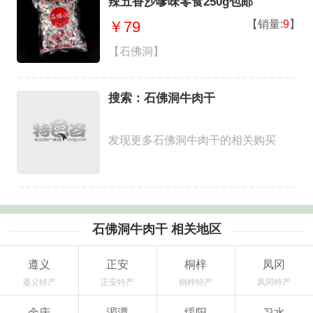
辣五香沙嗲味零食250g包邮
【销量:
9
】
￥79
【石佛洞】
搜索：石佛洞牛肉干
发现更多石佛洞牛肉干的相关购买
石佛洞牛肉干 相关地区
遵义
正安
桐梓
凤冈
遵义特产
正安特产
桐梓特产
凤冈特产
余庆
湄潭
绥阳
习水