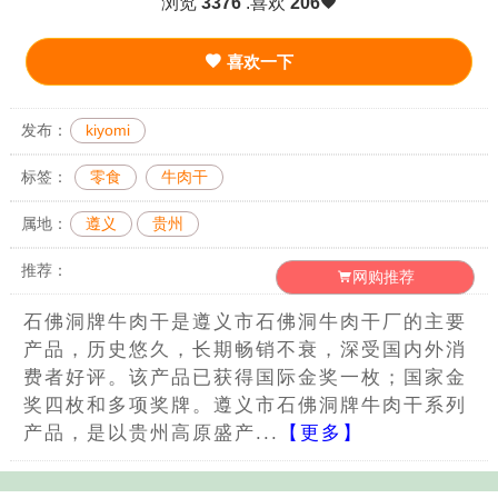
浏览
3376
.喜欢
206
喜欢一下
发布：
kiyomi
标签：
零食
牛肉干
属地：
遵义
贵州
推荐：
网购推荐
石佛洞牌牛肉干是遵义市石佛洞牛肉干厂的主要
产品，历史悠久，长期畅销不衰，深受国内外消
费者好评。该产品已获得国际金奖一枚；国家金
奖四枚和多项奖牌。遵义市石佛洞牌牛肉干系列
产品，是以贵州高原盛产...
【更多】