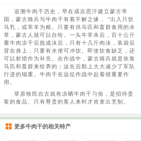
追溯牛肉干历史，早在成吉思汗建立蒙古帝
国，蒙古骑兵与牛肉干有着不解之缘， "出入只饮
马乳，或宰羊为粮。只要有供马匹和畜群食用的水
草，蒙古人就可以自给。一头牛宰杀后，百十公斤
重牛肉凉干后捻成沫后，只有十几斤肉沫，装袋后
背在身上，只要有水便可冲饮。即使饮食缺乏，还
可以射猎作为补充。在作战中，蒙古骑兵就是依靠
马匹和畜群来给养的；这在后勤上大大减少了军队
行进的辎重。牛肉干在远征作战中起着很重要作
用。
草原牧民自古就有凉晒牛肉干习俗，是招待贵
客的食品。只有尊贵的客人来时才肯拿出烹制。
更多
牛肉干
的相关特产