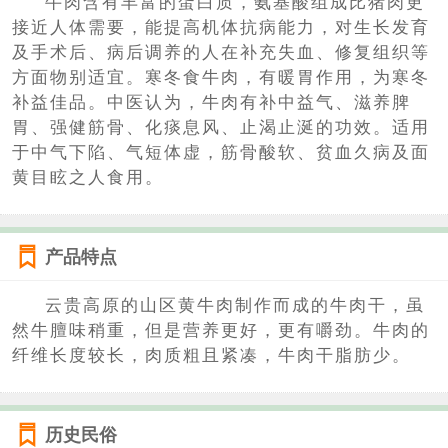
牛肉含有丰富的蛋白质，氨基酸组成比猪肉更
接近人体需要，能提高机体抗病能力，对生长发育
及手术后、病后调养的人在补充失血、修复组织等
方面物别适宜。寒冬食牛肉，有暖胃作用，为寒冬
补益佳品。中医认为，牛肉有补中益气、滋养脾
胃、强健筋骨、化痰息风、止渴止涎的功效。适用
于中气下陷、气短体虚，筋骨酸软、贫血久病及面
黄目眩之人食用。
产品特点
云贵高原的山区黄牛肉制作而成的牛肉干，虽
然牛膻味稍重，但是营养更好，更有嚼劲。牛肉的
纤维长度较长，肉质粗且紧凑，牛肉干脂肪少。
历史民俗