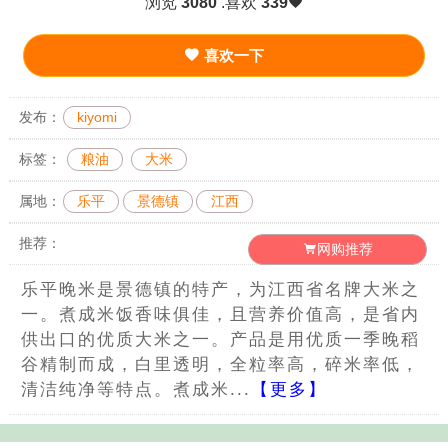
浏览
3080
.喜欢
339
喜欢一下
发布：
kiyomi
标签：
粮油
大米
属地：
乐平
景德镇
江西
推荐：
网购推荐
乐平晚米是景德镇的特产，为江西省名牌大米之
一。煮成米饭香味俱佳，且营养价值高，是省内
供出口的优质大米之一。产品是用优质一季晚稻
谷精制而成，白里透明，全粒率高，碎米率低，
清洁纯净等特点。煮成米...
【更多】