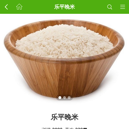
乐平晚米
乐平晚米