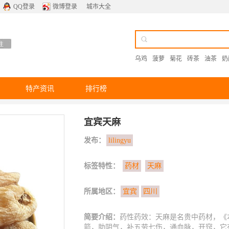
QQ登录
微博登录
城市大全
乌鸡
菠萝
菊花
砖茶
油茶
奶
特产资讯
排行榜
宜宾天麻
发布：
lilingyu
标签特性：
药材
天麻
所属地区：
宜宾
四川
简要介绍：
药性药效：天麻是名贵中药材，《
箭，助阴气，补五劳七伤，通血脉，开窍，它