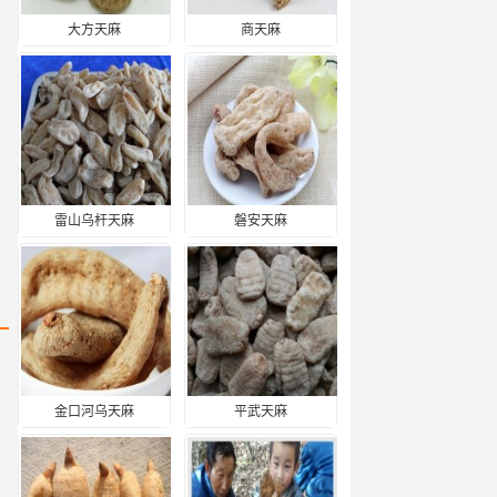
大方天麻
商天麻
雷山乌杆天麻
磐安天麻
金口河乌天麻
平武天麻