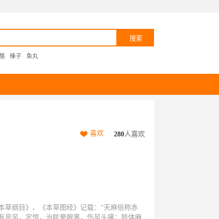
酪
榛子
鱼丸
喜欢
280
人喜欢
本草纲目》、《本草图经》记载：“天麻俗称赤
有息风，定惊，治眩晕眼黑，伤风头痛；肢体麻