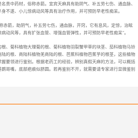
是名贵中药材，俗称赤箭。宜宾天麻具有助阴气、补五劳七伤、通血脉、
半身不遂、小儿惊病动风等具有治疗作用，并可预防早老性痴呆。
俗称赤箭，助阴气，补五劳七伤，通血脉，开窍，它有息风，定惊，治眩
惊病动风等，具有扩张血管、增强血管弹性，并可预防早老性痴呆”。
的根、菊科植物大理菊的根、菊科植物羽裂蟹甲草的块茎、茄科植物马铃
商陆的根、商陆科植物羌商陆的根、芭蕉科植物芭蕉芋的根茎，这些植物
掌握要领进行鉴别。根据老药工的经验，辨别真假天麻的方法，可以概括
基鹦哥嘴，底部疤痕似脐圆。若再鉴别不开，就需要请专家进行显微鉴别