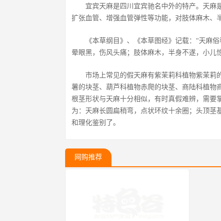
宜宾天麻是四川宜宾驰名中外的特产。天麻
扩张血管、增强血管弹性等功能，对肢体麻木、
《本草纲目》、《本草图经》记载：“天麻
晕眼黑，伤风头痛；肢体麻木，半身不遂，小儿
市场上常见的假天麻有紫茉莉科植物紫茉莉
薯的块茎、葫芦科植物赤爬的块茎、商陆科植物
根茎形状与天麻十分相似，有时真假难辨，需要
为：天麻长圆扁稍弯，点状环纹十余圈；头顶茎
和理化鉴别了。
网购推荐