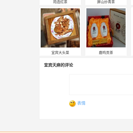
筠连红茶
屏山炒青茶
宜宾大头菜
鹿鸣贡茶
宜宾天麻的评论
表情