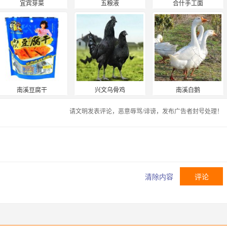
宜宾芽菜
五粮液
合什手工面
南溪豆腐干
兴文乌骨鸡
南溪白鹅
请文明发表评论，恶意辱骂/诽谤，发布广告者封号处理！
清除内容