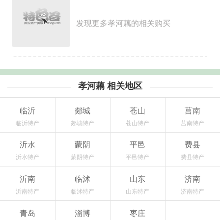
发现更多孝河藕的相关购买
孝河藕 相关地区
临沂
郯城
苍山
莒南
临沂特产
郯城特产
苍山特产
莒南特产
沂水
蒙阴
平邑
费县
沂水特产
蒙阴特产
平邑特产
费县特产
沂南
临沭
山东
济南
沂南特产
临沭特产
山东特产
济南特产
青岛
淄博
枣庄