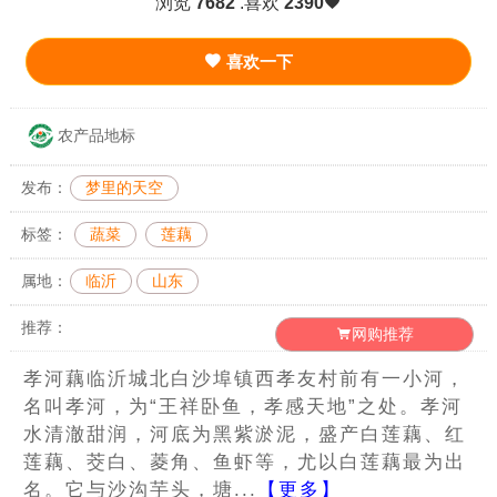
浏览
7682
.喜欢
2390
喜欢一下
农产品地标
发布：
梦里的天空
标签：
蔬菜
莲藕
属地：
临沂
山东
推荐：
网购推荐
孝河藕临沂城北白沙埠镇西孝友村前有一小河，
名叫孝河，为“王祥卧鱼，孝感天地”之处。孝河
水清澈甜润，河底为黑紫淤泥，盛产白莲藕、红
莲藕、茭白、菱角、鱼虾等，尤以白莲藕最为出
名。它与沙沟芋头，塘...
【更多】