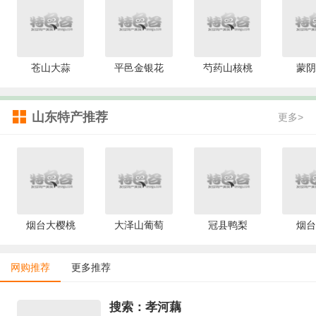
苍山大蒜
平邑金银花
芍药山核桃
蒙阴
山东特产推荐
更多>
烟台大樱桃
大泽山葡萄
冠县鸭梨
烟台
网购推荐
更多推荐
搜索：孝河藕