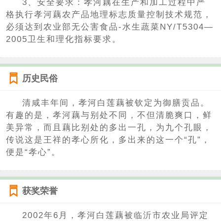
3、安全要求：孝河藕在生产和加工过程中严
格执行孝河藕农产品地理标志质量控制技术规范，
必须达到农业部无公害食品-水生蔬菜NY/T5304—
2005卫生和理化指标要求。
历史民俗
清咸丰年间，孝河白莲藕被钦定为御膳贡品。
有趣的是，孝河藕与别处不同，不但清脆爽口，鲜
美异常，而且藕比别处的多出一孔，为九个孔眼，
传说这是王祥的孝心所化，多出来的这一个“孔”，
便是“孝心”。
获奖荣誉
2002年6月，孝河白莲藕被临沂市农业局评定