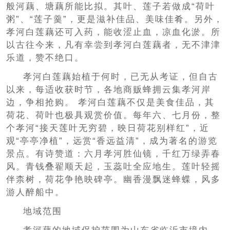
般河藕、塘藕所能比拟。其叶、莲子若做成“荷叶
粥”、“莲子羹”，更是滋补佳品、美味佳肴。另外，
孝河白莲藕还可入药，能收涩止血，凉血化淤。所
以古往今来，凡有幸尝到孝河白莲藕者，无不津津
乐道，赞不绝口。
孝河白莲藕始植于何时，已无从考证，但自古
以来，每适收获时节，各地商贩蜂拥云集孝河岸
边，争相抢购。 孝河白莲藕不仅是美食佳品，其
荷花、荷叶也极具观赏价值。每年六、七月份，整
个孝河“接天莲叶无穷碧，映日荷花别样红”，近
观“亭亭净植”，远赏“香远益清”，成为著名的游览
景点。有诗赞道：六月孝河胜仙镜，千红万绿弄春
风。青钱叠翟顺天起，玉蕊吐全应地生。莲叶轻摇
伴柰树，荷花争艳映碑亭。幽香漫飘迷蜂蝶，风多
游人醉船中。
地域范围