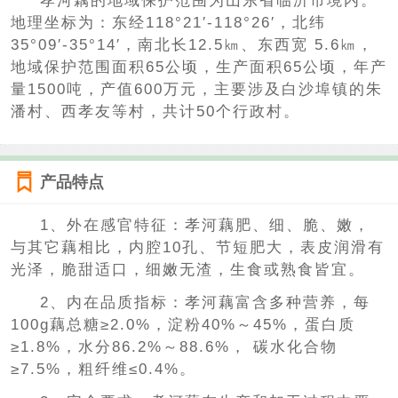
孝河藕的地域保护范围为山东省临沂市境内。
地理坐标为：东经118°21′-118°26′，北纬
35°09′-35°14′，南北长12.5㎞、东西宽 5.6㎞，
地域保护范围面积65公顷，生产面积65公顷，年产
量1500吨，产值600万元，主要涉及白沙埠镇的朱
潘村、西孝友等村，共计50个行政村。
产品特点
1、外在感官特征：孝河藕肥、细、脆、嫩，
与其它藕相比，内腔10孔、节短肥大，表皮润滑有
光泽，脆甜适口，细嫩无渣，生食或熟食皆宜。
2、内在品质指标：孝河藕富含多种营养，每
100g藕总糖≥2.0%，淀粉40%～45%，蛋白质
≥1.8%，水分86.2%～88.6%， 碳水化合物
≥7.5%，粗纤维≤0.4%。