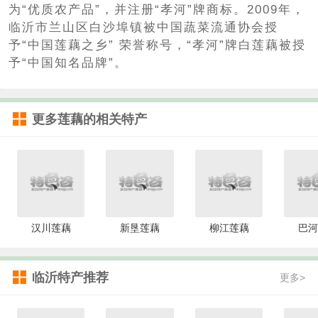
为“优质农产品”，并注册“孝河”牌商标。2009年，
临沂市兰山区白沙埠镇被中国蔬菜流通协会授
予“中国莲藕之乡” 荣誉称号，“孝河”牌白莲藕被授
予“中国知名品牌”。
更多
莲藕
的相关特产
汉川莲藕
新垦莲藕
柳江莲藕
巴河
临沂特产推荐
更多>