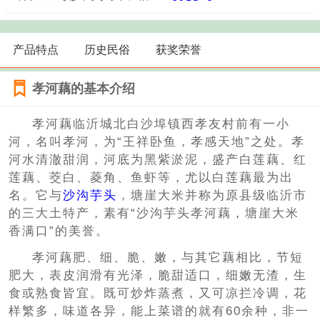
产品特点
历史民俗
获奖荣誉
孝河藕的基本介绍
孝河藕临沂城北白沙埠镇西孝友村前有一小
河，名叫孝河，为“王祥卧鱼，孝感天地”之处。孝
河水清澈甜润，河底为黑紫淤泥，盛产白莲藕、红
莲藕、茭白、菱角、鱼虾等，尤以白莲藕最为出
名。它与
沙沟芋头
，塘崖大米并称为原县级临沂市
的三大土特产，素有“沙沟芋头孝河藕，塘崖大米
香满口”的美誉。
孝河藕肥、细、脆、嫩，与其它藕相比，节短
肥大，表皮润滑有光泽，脆甜适口，细嫩无渣，生
食或熟食皆宜。既可炒炸蒸煮，又可凉拦冷调，花
样繁多，味道各异，能上菜谱的就有60余种，非一