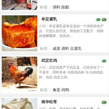
标签：
调料 陈醋
5422
牟定腐乳
介绍：
牟定腐乳是牟定县的一个传统特色产
品，它悠久的历史、传统的工艺配方、特殊
的发酵菌群、优良的...
标签：
咸菜 调料 豆腐乳
5610
武定壮鸡
介绍：
武定鸡原产于武定县，已经存在了一
千多年，同时具有 乌骨鸡品种 与 白肉鸡品
种，包括 武定土鸡...
标签：
禽蛋 鸡鸭
841
南华松茸
介绍：
松茸，学名松口蘑，别名松蕈、合