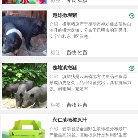
标签：
零食 糕点
293
楚雄撒坝猪
介绍：
撒坝猪原产于昆明市禄劝彝族苗族自
治县的撒营盘镇，分布于昆明市的富民县、
安宁市和东川区及楚...
标签：
畜牧 牲畜
936
楚雄滇撒猪
介绍：
滇撒猪是云南省地方优良品种资源，
形成历史悠久，品种特征突出，具有抗病力
强、耐粗饲、繁殖率...
标签：
畜牧 牲畜
955
永仁滇橄榄原汁
介绍：
云南省是全国野生滇橄榄分布最广，
产量最高的省。滇橄榄原汁是利用野生资