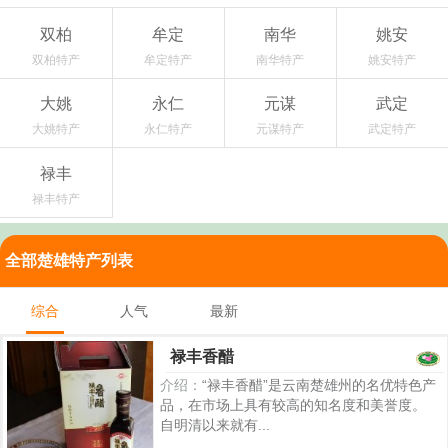
双柏
牟定
南华
姚安
双柏特产
牟定特产
南华特产
姚安特产
大姚
永仁
元谋
武定
大姚特产
永仁特产
元谋特产
武定特产
禄丰
禄丰特产
全部楚雄特产列表
综合
人气
最新
禄丰香醋
介绍：
“禄丰香醋”是云南楚雄州的名优特色产
品，在市场上具有较高的知名度和美誉度。
自明清以来就有...