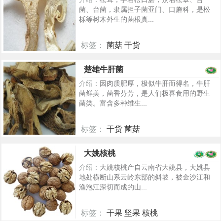
菌、台菌，隶属担子菌亚门、口蘑科，是松
栎等树木外生的菌根真...
标签：
菌菇 干货
5347
楚雄牛肝菌
介绍：
因肉质肥厚，极似牛肝而得名，牛肝
菌鲜美，菌香芬芳，是人们极喜食用的野生
菌类。富含多种维生...
标签：
干货 菌菇
5504
大姚核桃
介绍：
大姚核桃产自云南省大姚县，大姚县
地处横断山系云岭东部的斜坡，被金沙江和
渔泡江深切而成的山...
标签：
干果 坚果 核桃