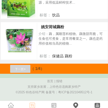
源，采用低温鲜榨技术...
标签：
饮品
186
姚安荷城藕粉
介绍：
藕，属睡莲科植物。藕微甜而脆，可
生食也可煮食，是常用餐菜之一。藕也是药
用价值相当高的植物...
标签：
保健品 藕粉
267
（ 1/4）
>
下一页
首页
|
报错
支持家乡发展，上特色谷选购家乡特产
©2025 特色谷特产网 备案号：
粤ICP备2021049512号-1