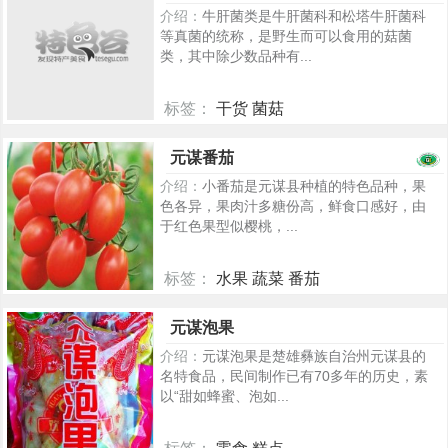
介绍：
牛肝菌类是牛肝菌科和松塔牛肝菌科
等真菌的统称，是野生而可以食用的菇菌
类，其中除少数品种有...
标签：
干货 菌菇
263
元谋番茄
介绍：
小番茄是元谋县种植的特色品种，果
色各异，果肉汁多糖份高，鲜食口感好，由
于红色果型似樱桃，...
标签：
水果 蔬菜 番茄
776
元谋泡果
介绍：
元谋泡果是楚雄彝族自治州元谋县的
名特食品，民间制作已有70多年的历史，素
以“甜如蜂蜜、泡如...