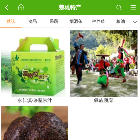
楚雄特产
默认
食品
果蔬
烟酒茶
种养殖
粮油

永仁滇橄榄原汁
彝族跳菜