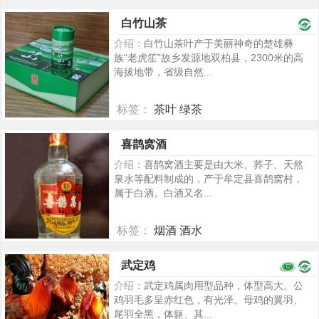
5141
白竹山茶
介绍：
白竹山茶叶产于美丽神奇的楚雄彝
族“老虎笙”故乡发源地双柏县，2300米的高
海拔地带，省级自然...
标签：
茶叶 绿茶
2265
喜鹊窝酒
介绍：
喜鹊窝酒主要是由大米、荞子、天然
泉水等配料制成的，产于牟定县喜鹊窝村，
属于白酒。白酒又名...
标签：
烟酒 酒水
276
武定鸡
介绍：
武定鸡属肉用型品种，体型高大。公
鸡羽毛多呈赤红色，有光泽。母鸡的翼羽、
尾羽全黑，体躯、其...