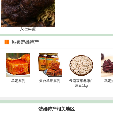
永仁松露
热卖楚雄特产
牟定腐乳
天台羊泉腐乳
云南哀牢彝家白
武定
扁豆1kg
楚雄特产相关地区