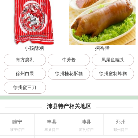
小孩酥糖
捆香蹄
青方腐乳
牛蒡酱
凤尾鱼罐头
徐州白果
徐州桂花酥糖
徐州蜜制蜂糕
徐州蜜三刀
沛县特产相关地区
睢宁
丰县
沛县
邳州
睢宁特产
丰县特产
沛县特产
邳州特产