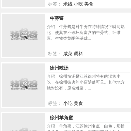
标签：
米线 小吃 美食
448
牛蒡酱
介绍：
牛蒡酱是对牛蒡在特殊情况下瞬间熟
化，使其在不破坏所富含的牛蒡甙、纤维
素、生物类黄酮等基础...
标签：
咸菜 调料
380
徐州辣汤
介绍：
徐州辣汤是江苏徐州特有的汉族小
吃，在徐州街边的小店随处可见。其他地方
绝对没有，原名雉羹，...
标签：
小吃 美食
361
徐州羊角蜜
介绍：
羊角蜜，江苏徐州名点，白色，形状