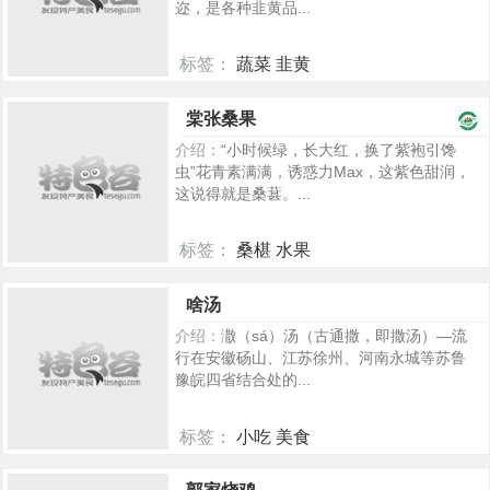
迩，是各种韭黄品...
标签：
蔬菜 韭黄
2268
棠张桑果
介绍：
“小时候绿，长大红，换了紫袍引馋
虫”花青素满满，诱惑力Max，这紫色甜润，
这说得就是桑葚。...
标签：
桑椹 水果
943
啥汤
介绍：
潵（sá）汤（古通撒，即撒汤）—流
行在安徽砀山、江苏徐州、河南永城等苏鲁
豫皖四省结合处的...
标签：
小吃 美食
535