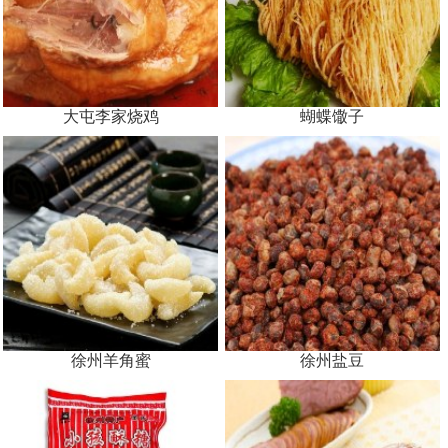
大屯李家烧鸡
蝴蝶馓子
徐州羊角蜜
徐州盐豆