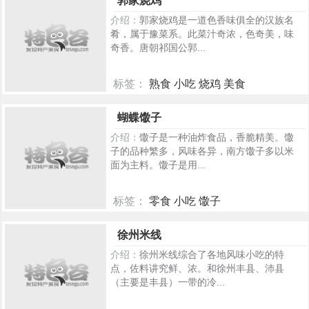
郭家烧鸡
介绍：
郭家烧鸡是一道色香味俱全的汉族名
肴，属于豫菜系。此菜汁奇浓，色奇美，味
奇香。唐朝祁国公郭...
标签：
熟食 小吃 烧鸡 美食
490
蝴蝶馓子
介绍：
馓子是一种油炸食品，香脆精美。馓
子的品种繁多，风味各异，南方馓子多以米
面为主料。馓子是用...
标签：
零食 小吃 馓子
455
徐州米线
介绍：
徐州米线综合了各地风味小吃的特
点，佐料讲究鲜、浓。和徐州丰县、沛县
（主要是丰县）一带的冷...