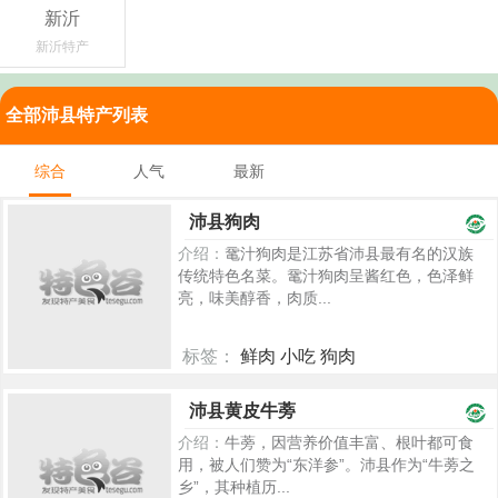
新沂
新沂特产
全部沛县特产列表
综合
人气
最新
沛县狗肉
介绍：
鼋汁狗肉是江苏省沛县最有名的汉族
传统特色名菜。鼋汁狗肉呈酱红色，色泽鲜
亮，味美醇香，肉质...
标签：
鲜肉 小吃 狗肉
2279
沛县黄皮牛蒡
介绍：
牛蒡，因营养价值丰富、根叶都可食
用，被人们赞为“东洋参”。沛县作为“牛蒡之
乡”，其种植历...