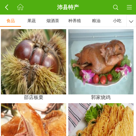
沛县特产
食品
果蔬
烟酒茶
种养殖
粮油
小吃

邵店板栗
郭家烧鸡