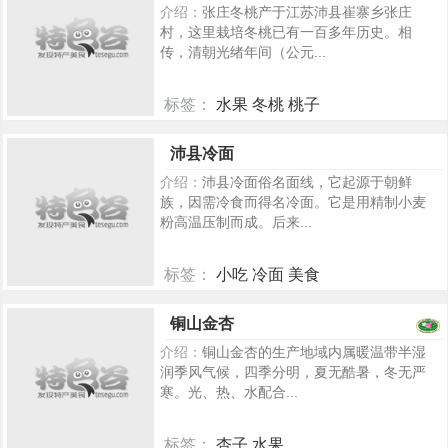
介绍：
张庄冬桃产于江苏沛县崔寨乡张庄
村，这里栽培冬桃已有一百多年历史。相
传，清朝光绪年间（公元...
标签：
水果 冬桃 桃子
221
沛县冷面
介绍：
沛县冷面俗名面线，它起源于朝鲜
族，因需冷食而得名冷面。它是用精制小麦
粉高温压制而成。后来...
标签：
小吃 冷面 美食
193
铜山金杏
介绍：
铜山金杏的生产地域内属暖温带半湿
润季风气候，四季分明，夏无酷暑，冬无严
寒。光、热、水配合...
标签：
杏子 水果