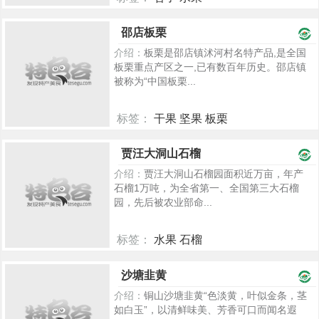
5118
邵店板栗
介绍：
板栗是邵店镇沭河村名特产品,是全国
板栗重点产区之一,已有数百年历史。邵店镇
被称为“中国板栗...
标签：
干果 坚果 板栗
2408
贾汪大洞山石榴
介绍：
贾汪大洞山石榴园面积近万亩，年产
石榴1万吨，为全省第一、全国第三大石榴
园，先后被农业部命...
标签：
水果 石榴
2310
沙塘韭黄
介绍：
铜山沙塘韭黄“色淡黄，叶似金条，茎
如白玉”，以清鲜味美、芳香可口而闻名遐