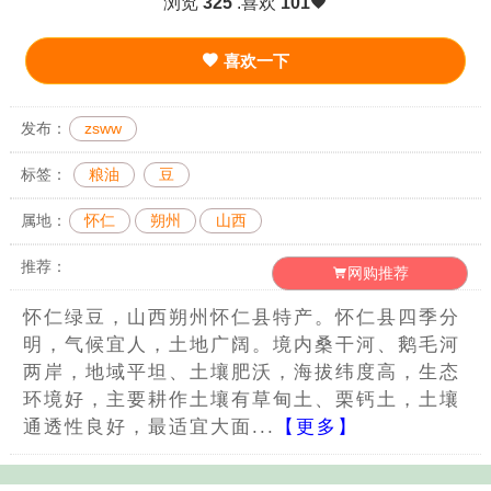
浏览
325
.喜欢
101
喜欢一下
发布：
zsww
标签：
粮油
豆
属地：
怀仁
朔州
山西
推荐：
网购推荐
怀仁绿豆，山西朔州怀仁县特产。怀仁县四季分
明，气候宜人，土地广阔。境内桑干河、鹅毛河
两岸，地域平坦、土壤肥沃，海拔纬度高，生态
环境好，主要耕作土壤有草甸土、栗钙土，土壤
通透性良好，最适宜大面...
【更多】