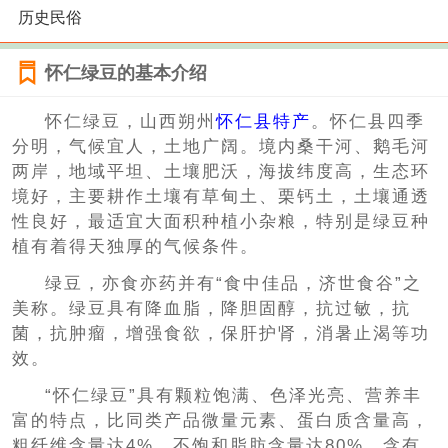
历史民俗
怀仁绿豆的基本介绍
怀仁绿豆，山西朔州
怀仁县特产
。怀仁县四季
分明，气候宜人，土地广阔。境内桑干河、鹅毛河
两岸，地域平坦、土壤肥沃，海拔纬度高，生态环
境好，主要耕作土壤有草甸土、栗钙土，土壤通透
性良好，最适宜大面积种植小杂粮，特别是绿豆种
植有着得天独厚的气候条件。
绿豆，亦食亦药并有“食中佳品，济世食谷”之
美称。绿豆具有降血脂，降胆固醇，抗过敏，抗
菌，抗肿瘤，增强食欲，保肝护肾，消暑止渴等功
效。
“怀仁绿豆”具有颗粒饱满、色泽光亮、营养丰
富的特点，比同类产品微量元素、蛋白质含量高，
粗纤维含量达4%。不饱和脂肪含量达80%，含有