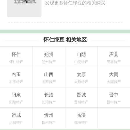
发现更多怀仁绿豆的相关购买
怀仁绿豆 相关地区
怀仁
朔州
山阴
应县
怀仁特产
朔州特产
山阴特产
应县特产
右玉
山西
太原
大同
右玉特产
山西特产
太原特产
大同特产
阳泉
长治
晋城
晋中
阳泉特产
长治特产
晋城特产
晋中特产
运城
忻州
临汾
运城特产
忻州特产
临汾特产