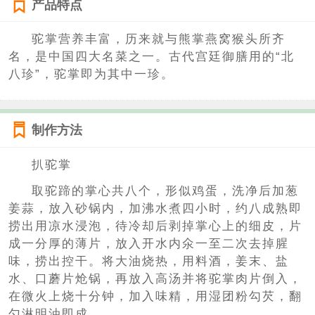
产品特点
驼掌营养丰富，历来就与熊掌燕窝猴头所齐
名，是中国四大名菜之一。古代宫廷御膳用的“北
八珍”，驼掌即为其中一珍。
制作方法
扒驼掌
取驼蹄的掌心共八个，形似鸡蛋，洗净后加葱
姜蒜，放入砂锅内，加沸水煮四小时，约八成熟即
捞出用凉水浸泡，待冷却后剥掉掌心上的细皮，片
成一分厚的薄片，放入开水内氽一至二次去掉腥
味，捞出控干。将大油烧热，用料酒，姜末、盐
水、口蘑片炝锅，再放入高汤并将驼掌肉片倒入，
在微火上烧十分钟，加入味精，用湿团粉勾芡，翻
勺淋明油即成。