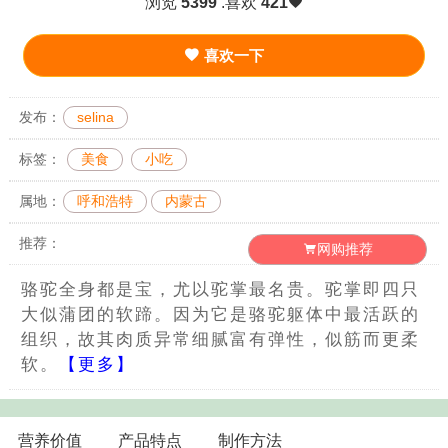
浏览
5399
.喜欢
421
喜欢一下
发布：
selina
标签：
美食
小吃
属地：
呼和浩特
内蒙古
推荐：
网购推荐
骆驼全身都是宝，尤以驼掌最名贵。驼掌即四只
大似蒲团的软蹄。因为它是骆驼躯体中最活跃的
组织，故其肉质异常细腻富有弹性，似筋而更柔
软。
【更多】
营养价值
产品特点
制作方法