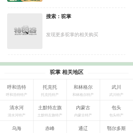
搜索：驼掌
发现更多驼掌的相关购买
驼掌 相关地区
呼和浩特
托克托
和林格尔
武川
呼和浩特特产
托克托特产
和林格尔特产
武川特产
清水河
土默特左旗
内蒙古
包头
清水河特产
土默特左旗特产
内蒙古特产
包头特产
乌海
赤峰
通辽
鄂尔多斯