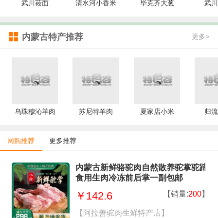
武川莜面
清水河小香米
毕克齐大葱
武川
内蒙古特产推荐
更多>
乌珠穆沁羊肉
苏尼特羊肉
夏家店小米
归流
网购推荐
更多推荐
内蒙古新鲜骆驼肉自然散养驼掌驼蹄
食用生肉冷冻前后掌一副包邮
【销量:
200
】
￥142.6
【阿拉善驼肉生鲜特产店】