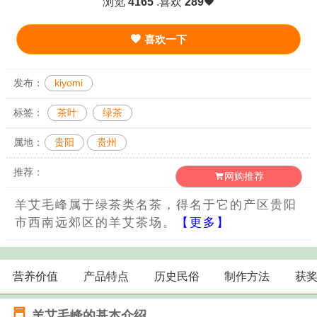
浏览
4165
.喜欢
289
喜欢一下
发布：
kiyomi
标签：
茶叶
绿茶
属地：
贵阳
贵州
推荐：
网购推荐
羊艾毛峰属于绿茶类名茶，得名于它的产区贵阳
市西南远郊区的羊艾茶场。
【更多】
营养价值
产品特点
历史民俗
制作方法
获
羊艾毛峰的基本介绍