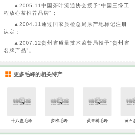
▲2005.11中国茶叶流通协会授予“中国三绿工
程放心茶推荐品牌”；
▲2004.11通过国家质检总局原产地标记注册
认定；
▲2007.12贵州省质量技术监督局授予“贵州省
名牌产品”。
更多
毛峰
的相关特产
十八盘毛峰
梦樵毛峰
黄果树毛峰
黄石