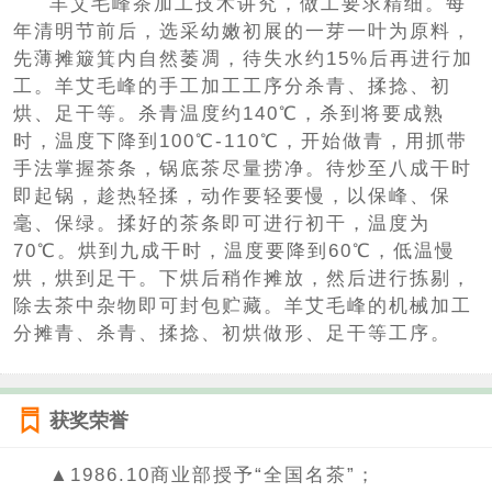
羊艾毛峰茶加工技术讲究，做工要求精细。每
年清明节前后，选采幼嫩初展的一芽一叶为原料，
先薄摊簸箕内自然萎凋，待失水约15%后再进行加
工。羊艾毛峰的手工加工工序分杀青、揉捻、初
烘、足干等。杀青温度约140℃，杀到将要成熟
时，温度下降到100℃-110℃，开始做青，用抓带
手法掌握茶条，锅底茶尽量捞净。待炒至八成干时
即起锅，趁热轻揉，动作要轻要慢，以保峰、保
毫、保绿。揉好的茶条即可进行初干，温度为
70℃。烘到九成干时，温度要降到60℃，低温慢
烘，烘到足干。下烘后稍作摊放，然后进行拣剔，
除去茶中杂物即可封包贮藏。羊艾毛峰的机械加工
分摊青、杀青、揉捻、初烘做形、足干等工序。
获奖荣誉
▲1986.10商业部授予“全国名茶”；