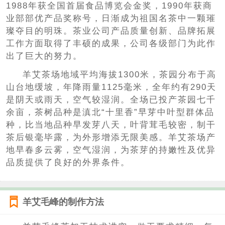
1988年获全国首届食品博览会金奖，1990年获商
业部部优产品奖称号，日渐成为祖国名茶中一颗璀
璨夺目的明珠。茶业公司产品质量创新、品牌拓展
工作方面取得了丰硕的成果，公司各级部门为此作
出了巨大的努力。
羊艾茶场地域平均海拔1300米，茶园分布于高
山台地缓坡，年降雨量1125毫米，全年约有290天
是阴天或雨天，空气较湿润。全场已投产茶园七千
余亩，茶树品种是滇北“十里香”早芽中叶型群体品
种，比当地品种早发芽八天，叶背茸毛较密，制干
茶后银毫毕露，为外形增添无限美感。羊艾茶场产
地早春多云雾，空气湿润，为茶芽的持嫩性及优异
品质提供了良好的外界条件。
羊艾毛峰的制作方法