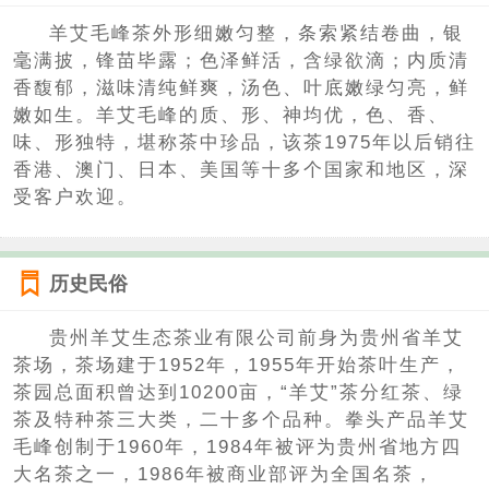
羊艾毛峰茶外形细嫩匀整，条索紧结卷曲，银
毫满披，锋苗毕露；色泽鲜活，含绿欲滴；内质清
香馥郁，滋味清纯鲜爽，汤色、叶底嫩绿匀亮，鲜
嫩如生。羊艾毛峰的质、形、神均优，色、香、
味、形独特，堪称茶中珍品，该茶1975年以后销往
香港、澳门、日本、美国等十多个国家和地区，深
受客户欢迎。
历史民俗
贵州羊艾生态茶业有限公司前身为贵州省羊艾
茶场，茶场建于1952年，1955年开始茶叶生产，
茶园总面积曾达到10200亩，“羊艾”茶分红茶、绿
茶及特种茶三大类，二十多个品种。拳头产品羊艾
毛峰创制于1960年，1984年被评为贵州省地方四
大名茶之一，1986年被商业部评为全国名茶，