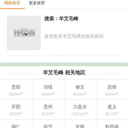
网购推荐
更多推荐
搜索：羊艾毛峰
发现更多羊艾毛峰的相关购买
羊艾毛峰 相关地区
贵阳
清镇
修文
息烽
贵阳特产
清镇特产
修文特产
息烽特产
开阳
贵州
六盘水
遵义
开阳特产
贵州特产
六盘水特产
遵义特产
铜仁
毕节
安顺
黔西南