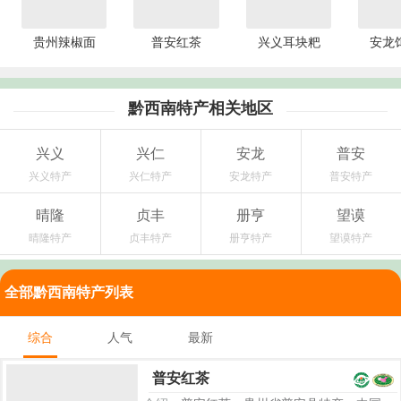
贵州辣椒面
普安红茶
兴义耳块粑
安龙
黔西南特产相关地区
兴义
兴仁
安龙
普安
兴义特产
兴仁特产
安龙特产
普安特产
晴隆
贞丰
册亨
望谟
晴隆特产
贞丰特产
册亨特产
望谟特产
全部黔西南特产列表
综合
人气
最新
普安红茶