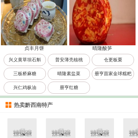
贞丰月饼
晴隆酸笋
兴义黄草坝石斛
普安薄壳核桃
仓更板栗
三板桥麻糖
晴隆素盐菜
册亨苗家金球糯粑
兴仁鸡枞油
册亨红糖
热卖黔西南特产