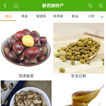
黔西南特产
食品
果蔬
烟酒茶
种养殖
粮油
小吃

望谟板栗
安龙石斛