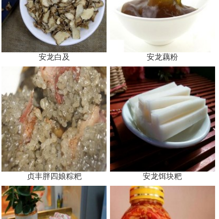
安龙白及
安龙藕粉
贞丰胖四娘粽粑
安龙饵块粑