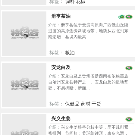
标签：
调料 花椒
5214
册亨茶油
介绍：
册亨县位于云贵高原向广西低山丘陵
过度的高原边缘斜坡地带，地势从西北到东
南递增，县境内最高...
标签：
粮油
5252
安龙白及
介绍：
安龙白及是贵州省黔西南布依族苗族
自治州安龙县特产之一。安龙白及的质地坚
硬，不易折断，断面...
标签：
保健品 药材 干货
5270
兴义生姜
介绍：
兴义生姜根茎分枝中等，呈不规则紧
密排列，节间短；姜球纺锤形，表皮光滑，