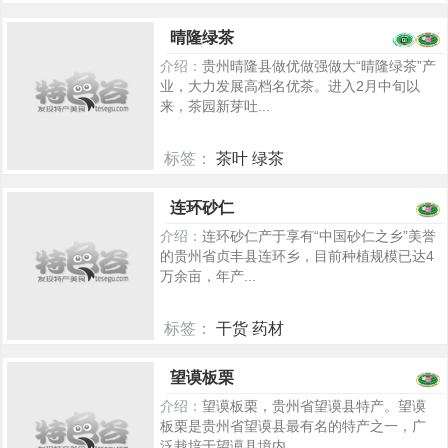
5322
晴隆绿茶
介绍：
贵州晴隆县做优做强做大“晴隆绿茶”产
业，大力发展高档名优茶。进入2月中旬以
来，茶园新芽吐...
标签：
茶叶 绿茶
5249
连环砂仁
介绍：
连环砂仁产于享有“中国砂仁之乡”美誉
的贵州省贞丰县连环乡，目前种植规模已达4
万余亩，年产...
标签：
干货 药材
5362
望谟板栗
介绍：
望谟板栗，贵州省望谟县特产。望谟
板栗是贵州省望谟县最有名的特产之一，广
泛栽培于望谟县境内...