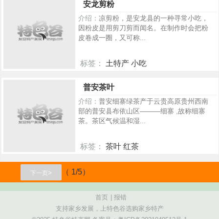
安龙剪粉
介绍：
凉剪粉，是安龙县的一种寻常小吃，
因粉皮是用剪刀剪而闻名。在制作时会把粉
皮卷成一圈，又可称...
标签：
土特产 小吃
385
普安茶叶
介绍：
普安细寨绿茶产于云贵高原贵州西南
部的普安县布依山区———细寨 ,故称细寨
茶。茶区气候温和湿...
标签：
茶叶 红茶
262
（ 1/5）
>
下一页
首页
|
报错
支持家乡发展，上特色谷选购家乡特产