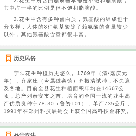
2.花生中所含的脂质基本都是不饱和脂肪酸，
其中占一半的比例是但不饱和脂肪酸。
3.花生中含有多种蛋白质，氨基酸的组成也十
分多样，人体的8种氨基酸除了赖氨酸的含量较少
以外，其他氨基酸含量都很丰富。
历史民俗
宁阳花生种植历史悠久。1769年（清•嘉庆元
年），齐家庄（今属磁窑镇）齐振清试种，不久遍
及各地。目前全县花生种植面积年均在14667公
顷，总产列泰安市之首。培育的全国一流的花生高
产优质良种宁78-30（鲁资101），单产735公斤，
1991年在郑州科技展销会上获全国高科技金杯奖。
品尝吃法