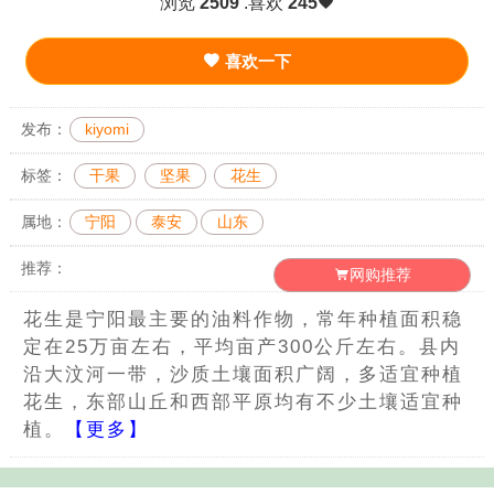
浏览
2509
.喜欢
245
喜欢一下
发布：
kiyomi
标签：
干果
坚果
花生
属地：
宁阳
泰安
山东
推荐：
网购推荐
花生是宁阳最主要的油料作物，常年种植面积稳
定在25万亩左右，平均亩产300公斤左右。县内
沿大汶河一带，沙质土壤面积广阔，多适宜种植
花生，东部山丘和西部平原均有不少土壤适宜种
植。
【更多】