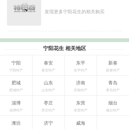
发现更多宁阳花生的相关购买
宁阳花生 相关地区
宁阳
泰安
东平
新泰
宁阳特产
泰安特产
东平特产
新泰特产
肥城
山东
济南
青岛
肥城特产
山东特产
济南特产
青岛特产
淄博
枣庄
东营
烟台
淄博特产
枣庄特产
东营特产
烟台特产
潍坊
济宁
威海