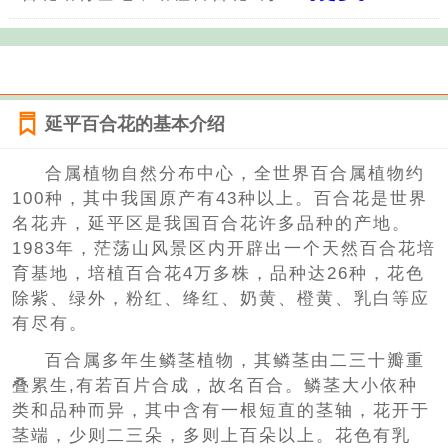
延平百合花的基本介绍
合属植物自然分布中心，全世界百合属植物约
100种，其中我国原产有43种以上。百合花是世界
名花卉，延平区是我国百合花许多品种的产地。
1983年，茫荡山风景区内开辟出一个天然百合花培
育基地，培植百合花4万多株，品种达26种，花色
除紫、绿外，粉红、绛红、奶黄、橙黄、乳白等应
有尽有。
百合属多年生鳞茎植物，其鳞茎由二三十瓣重
叠累生,有若百片合成，故名百合。鳞茎大小依种
类和品种而异，其中含有一根短直的茎轴，花开于
茎端，少则二三朵，多则上百朵以上。花色有乳