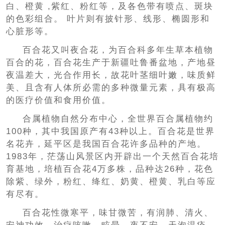
白、橙黄 ,紫红、粉红等，及各色带有喷点、斑块
的色彩组合。 叶片则有披针形、线形、椭圆形和
心脏形等。
百合花又叫夜合花，为百合科多年生草本植物
百合的花，百合花生产于新疆吐鲁番盆地，产地昼
夜温差大，光合作用长，故花叶茎细叶嫩，味质鲜
美、且含有人体所必需的多种微量元素，具有极高
的医疗价值和食用价值。
合属植物自然分布中心，全世界百合属植物约
100种，其中我国原产有43种以上。百合花是世界
名花卉，延平区是我国百合花许多品种的产地。
1983年，茫荡山风景区内开辟出一个天然百合花培
育基地，培植百合花4万多株，品种达26种，花色
除紫、绿外，粉红、绛红、奶黄、橙黄、乳白等应
有尽有。
百合花性微寒平，味甘微苦，有润肺、清火、