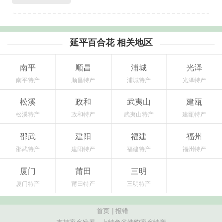
延平百合花 相关地区
南平
顺昌
浦城
光泽
南平特产
顺昌特产
浦城特产
光泽特产
松溪
政和
武夷山
建瓯
松溪特产
政和特产
武夷山特产
建瓯特产
邵武
建阳
福建
福州
邵武特产
建阳特产
福建特产
福州特产
厦门
莆田
三明
厦门特产
莆田特产
三明特产
首页
|
报错