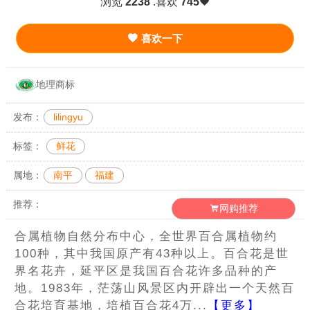
浏览
2238
.喜欢
745
喜欢一下
地理商标
发布：
lilingyu
标签：
鲜花
属地：
南平
福建
推荐：
网购推荐
合属植物自然分布中心，全世界百合属植物约
100种，其中我国原产有43种以上。百合花是世
界名花卉，延平区是我国百合花许多品种的产
地。1983年，茫荡山风景区内开辟出一个天然百
合花培育基地，培植百合花4万...
【更多】