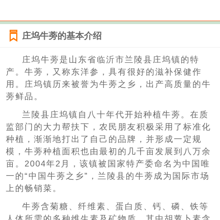
庄坞牛蒡的基本介绍
庄坞牛蒡是山东省临沂市兰陵县庄坞镇的特
产。牛蒡，又称东洋参，具有很好的滋补保健作
用。庄坞镇历来被誉为牛蒡之乡，出产高质量的牛
蒡鲜品。
兰陵县庄坞镇自八十年代开始种植牛蒡。在质
监部门的大力帮扶下，农民朋友积极采用了标准化
种植，渐渐地打出了自己的品牌，并形成一定规
模，牛蒡种植面积也由最初的几千亩发展到八万余
亩。2004年2月，该镇被国家特产委命名为中国唯
一的“中国牛蒡之乡”，兰陵县的牛蒡成为国际市场
上的畅销菜。
牛蒡含菊糖、纤维素、蛋白质、钙、磷、铁等
人体所需的多种维生素及矿物质，其中胡萝卜素含