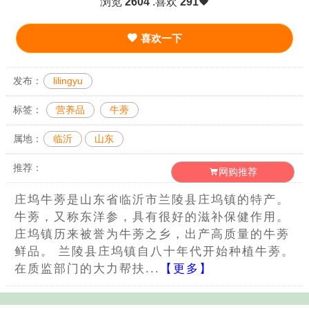
浏览
2604
.喜欢
291
喜欢一下
发布：
lilingyu
标签：
营养品
牛蒡
属地：
临沂
山东
推荐：
网购推荐
庄坞牛蒡是山东省临沂市兰陵县庄坞镇的特产。
牛蒡，又称东洋参，具有很好的滋补保健作用。
庄坞镇历来被誉为牛蒡之乡，出产高质量的牛蒡
鲜品。 兰陵县庄坞镇自八十年代开始种植牛蒡。
在质监部门的大力帮扶...
【更多】