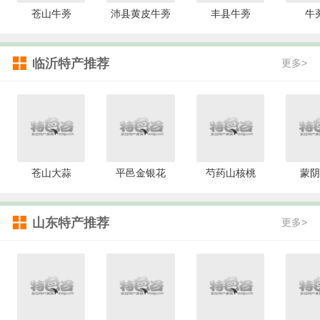
苍山牛蒡
沛县黄皮牛蒡
丰县牛蒡
牛
临沂特产推荐
更多>
苍山大蒜
平邑金银花
芍药山核桃
蒙阴
山东特产推荐
更多>