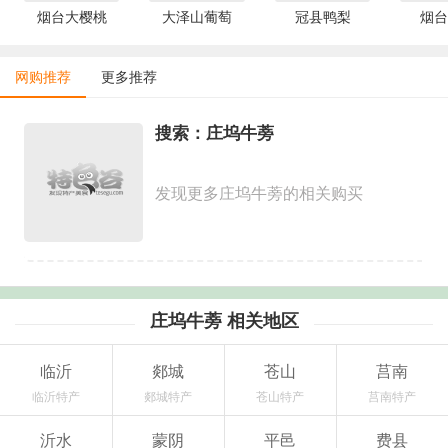
烟台大樱桃
大泽山葡萄
冠县鸭梨
烟台
网购推荐
更多推荐
搜索：庄坞牛蒡
发现更多庄坞牛蒡的相关购买
庄坞牛蒡 相关地区
临沂
郯城
苍山
莒南
临沂特产
郯城特产
苍山特产
莒南特产
沂水
蒙阴
平邑
费县